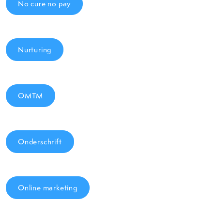
No cure no pay
Nurturing
OMTM
Onderschrift
Online marketing