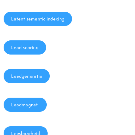
Latent semantic indexing
Lead scoring
Leadgeneratie
Leadmagnet
Leesbaarheid