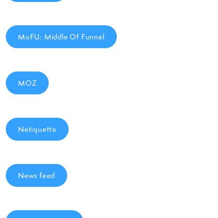
MoFU: Middle Of Funnel
MOZ
Netiquette
News feed