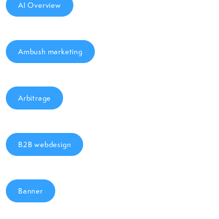
AI Overview
Ambush marketing
Arbitrage
B2B webdesign
Banner