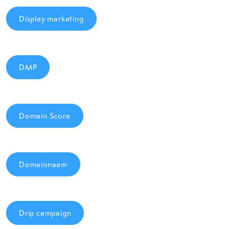
Display marketing
DMP
Domain Score
Domeinnaam
Drip campaign