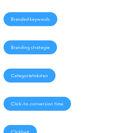
Branded keywords
Branding strategie
Categorieteksten
Click-to-conversion time
Clickbait