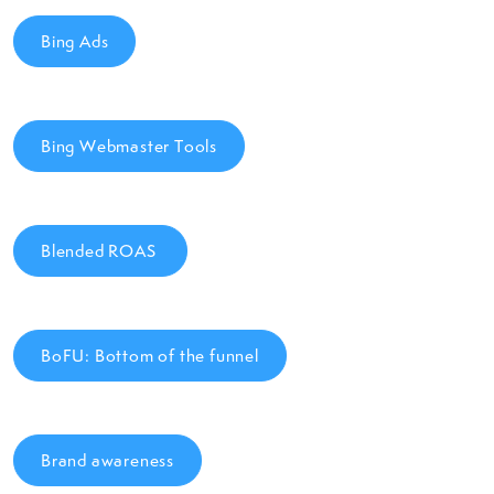
Bing Ads
Bing Webmaster Tools
Blended ROAS
BoFU: Bottom of the funnel
Brand awareness