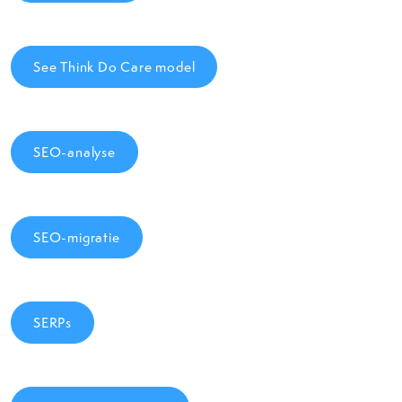
See Think Do Care model
SEO-analyse
SEO-migratie
SERPs