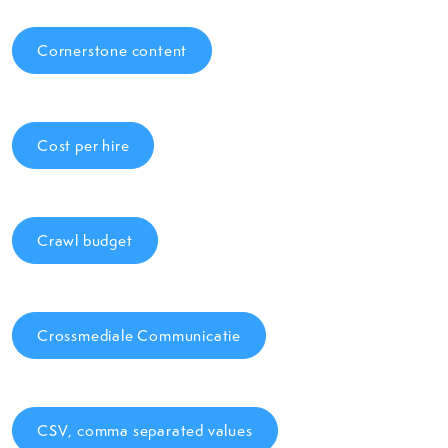
Cornerstone content
Cost per hire
Crawl budget
Crossmediale Communicatie
CSV, comma separated values