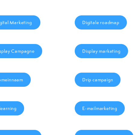
gital Marketing
Digitale roadmap
splay Campagne
Display marketing
omeinnaam
Drip campaign
learning
E-mailmarketing