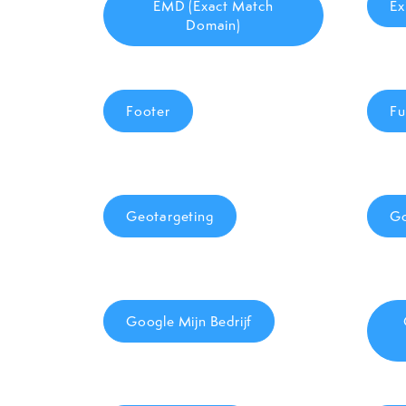
EMD (Exact Match
Ex
Domain)
Footer
Fu
Geotargeting
Go
Google Mijn Bedrijf