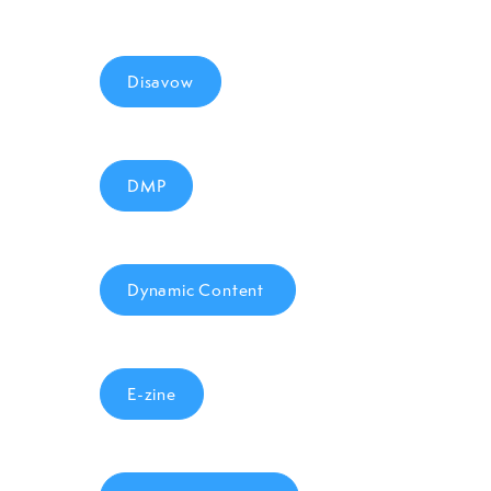
Disavow
DMP
Dynamic Content
E-zine