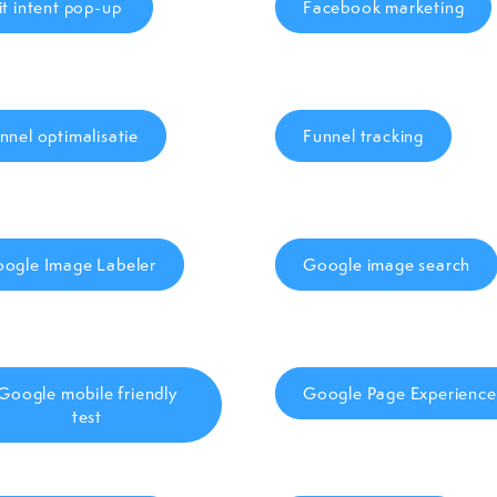
it intent pop-up
Facebook marketing
nnel optimalisatie
Funnel tracking
ogle Image Labeler
Google image search
Google mobile friendly
Google Page Experience
test