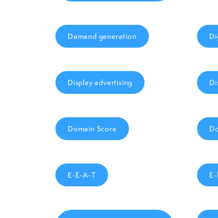
Demand generation
Di
Display advertising
Di
Domain Score
D
E-E-A-T
E-