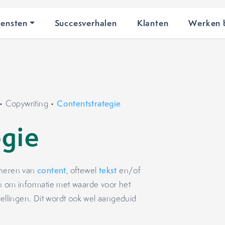
iensten
Succesverhalen
Klanten
Werken b
•
Copywriting
•
Contentstrategie
egie
eheren van
content
, oftewel
tekst
en/of
an om informatie met waarde voor het
tellingen. Dit wordt ook wel aangeduid