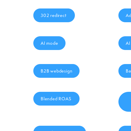
302 redirect
Ad
AI mode
AI
B2B webdesign
Ba
Blended ROAS