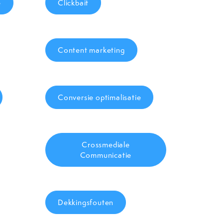
e
Clickbait
Content marketing
Conversie optimalisatie
Crossmediale
Communicatie
Dekkingsfouten