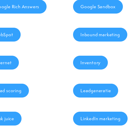
ogle Rich Answers
Google Sandbox
bSpot
Inbound marketing
ternet
Inventory
ad scoring
Leadgeneratie
nk juice
LinkedIn marketing