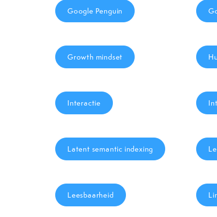
Google Penguin
Go
Growth mindset
Hu
Interactie
In
Latent semantic indexing
Le
Leesbaarheid
Li