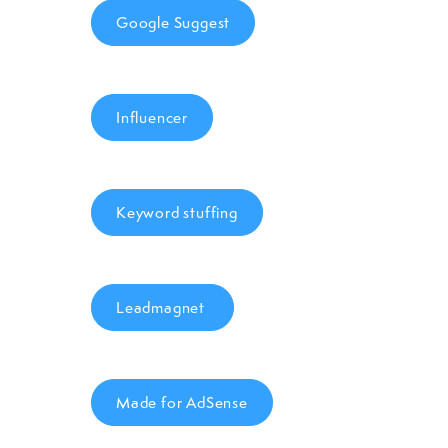
Google Suggest
Influencer
Keyword stuffing
Leadmagnet
Made for AdSense