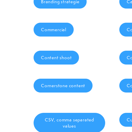
Branding strategie
Ca
Commercial
Co
Content shoot
Co
Cornerstone content
Co
CSV, comma separated
Cu
values