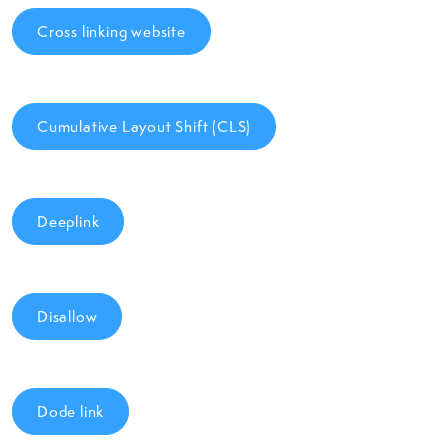
Cross linking website
Cumulative Layout Shift (CLS)
Deeplink
Disallow
Dode link