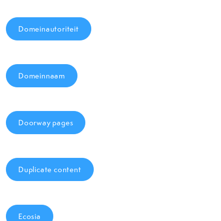
Domeinautoriteit
Domeinnaam
Doorway pages
Duplicate content
Ecosia