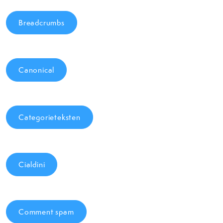
Breadcrumbs
Canonical
Categorieteksten
Cialdini
Comment spam