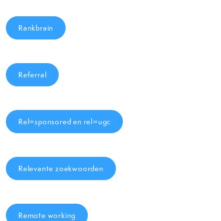
Rankbrain
Referral
Rel=sponsored en rel=ugc
Relevante zoekwoorden
Remote working