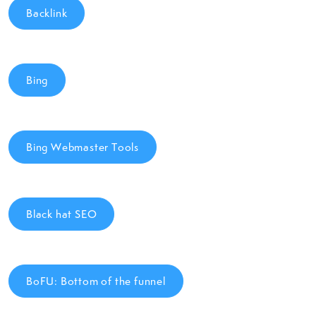
Backlink
Bing
Bing Webmaster Tools
Black hat SEO
BoFU: Bottom of the funnel