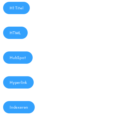
H1 Titel
HTML
HubSpot
Hyperlink
Indexeren