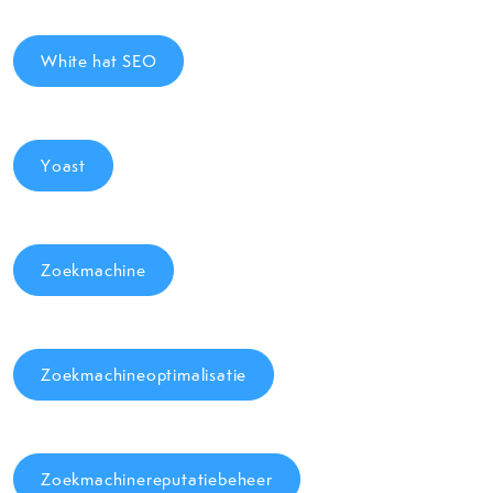
White hat SEO
Yoast
Zoekmachine
Zoekmachineoptimalisatie
Zoekmachinereputatiebeheer