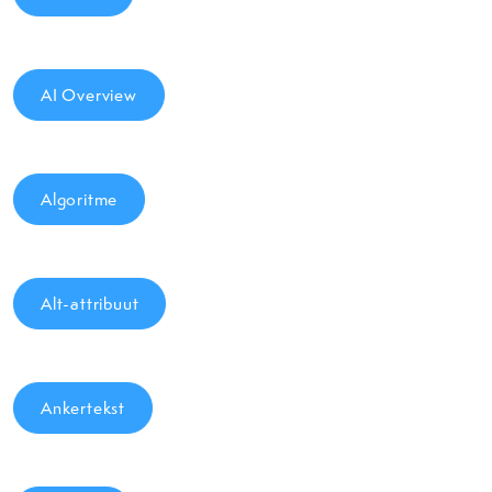
AI Overview
Algoritme
Alt-attribuut
Ankertekst