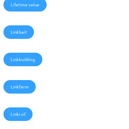
Lifetime value
Linkbait
Linkbuilding
Linkfarm
Linkruil