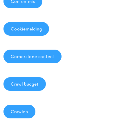
Contentmix
Cookiemelding
Cornerstone content
Crawl budget
Crawlen