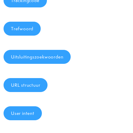
Trackingcode
Trefwoord
Uitsluitingszoekwoorden
URL structuur
User intent