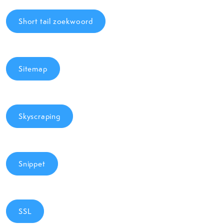
Short tail zoekwoord
Sitemap
Skyscraping
Snippet
SSL