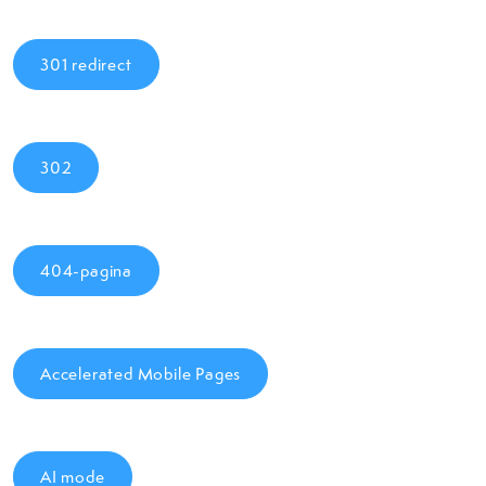
301 redirect
302
404-pagina
Accelerated Mobile Pages
AI mode