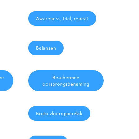
Awareness, trial, repeat
Balansen
he
Beschermde
oorsprongsbenaming
Bruto vloeroppervlak