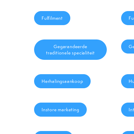
Fulfilment
Fu
Gegarandeerde
Ge
traditionele specialiteit
Herhalingsaankoop
Hu
Instore marketing
In