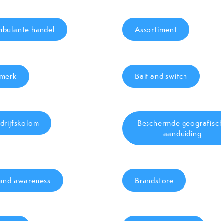
bulante handel
Assortiment
merk
Bait and switch
drijfskolom
Beschermde geografisc
aanduiding
and awareness
Brandstore