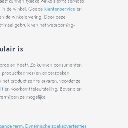
st kunnen fysieke winkels extra services
n in de winkel. Goede
klantenservice
en
ken de winkelervaring. Door deze
ptimaal gebruik van het webrooming-
lair is
voordelen heeft. Zo kunnen consumenten
n en productkenmerken onderzoeken.
het product zelf te ervaren, voordat ze
it
en voorkomt teleurstelling. Bovendien
ermijden ze mogelijke
gende term: Dynamische zoekadvertenties