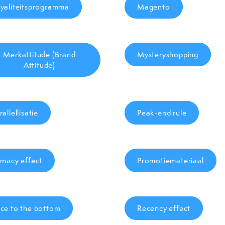
yaliteitsprogramma
Magento
Merkattitude (Brand
Mysteryshopping
Attitude)
rallellisatie
Peak-end rule
imacy effect
Promotiemateriaal
ce to the bottom
Recency effect