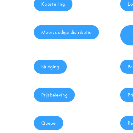
Kopstelling
Lo
Meervoudige distributie
Nudging
Pa
Prijsbeleving
Pr
Queue
Ra