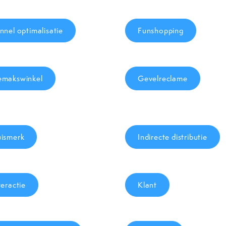
nnel optimalisatie
Funshopping
makswinkel
Gevelreclame
ismerk
Indirecte distributie
teractie
Klant