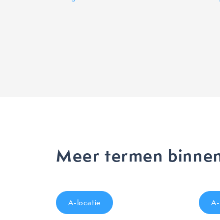
Meer termen binnen
A-locatie
A-