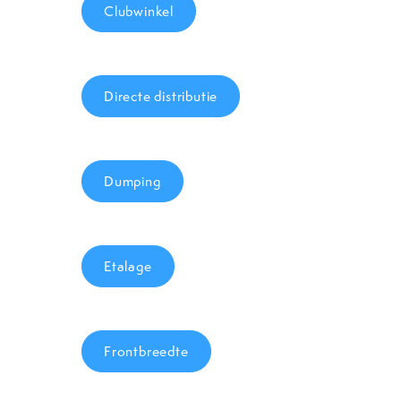
Clubwinkel
Directe distributie
Dumping
Etalage
Frontbreedte