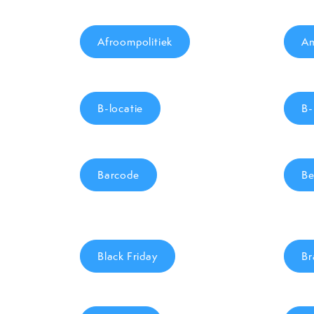
Afroompolitiek
Am
B-locatie
B-
Barcode
Be
Black Friday
Br