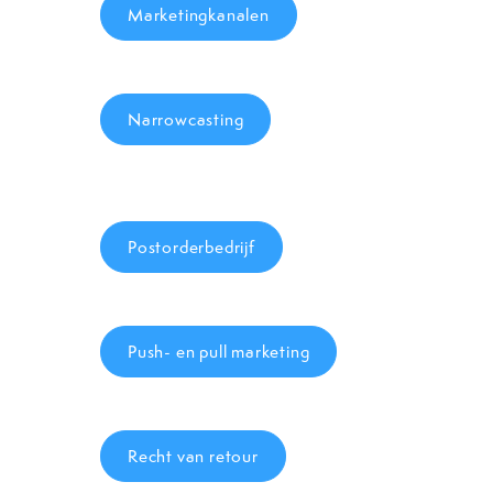
Marketingkanalen
Narrowcasting
Postorderbedrijf
Push- en pull marketing
Recht van retour