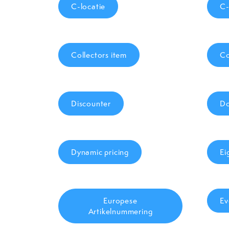
C-locatie
C-
Collectors item
Co
Discounter
Do
Dynamic pricing
Ei
Europese
Ev
Artikelnummering