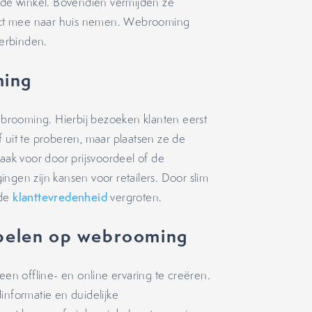
n de winkel. Bovendien vermijden ze
ect mee naar huis nemen. Webrooming
 verbinden.
ming
brooming. Hierbij bezoeken klanten eerst
 uit te proberen, maar plaatsen ze de
vaak voor door prijsvoordeel of de
ngen zijn kansen voor retailers. Door slim
 de
klanttevredenheid
vergroten.
spelen op webrooming
n offline- en online ervaring te creëren.
informatie en duidelijke