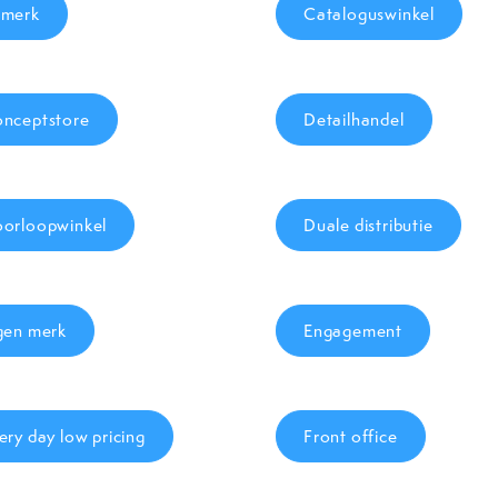
merk
Cataloguswinkel
nceptstore
Detailhandel
orloopwinkel
Duale distributie
gen merk
Engagement
ery day low pricing
Front office