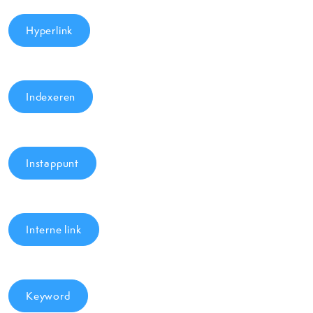
Hyperlink
Indexeren
Instappunt
Interne link
Keyword