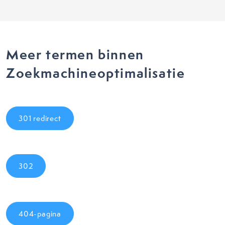
Meer termen binnen
Zoekmachineoptimalisatie
301 redirect
302
404-pagina