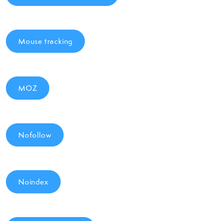
Mouse tracking
MOZ
Nofollow
Noindex