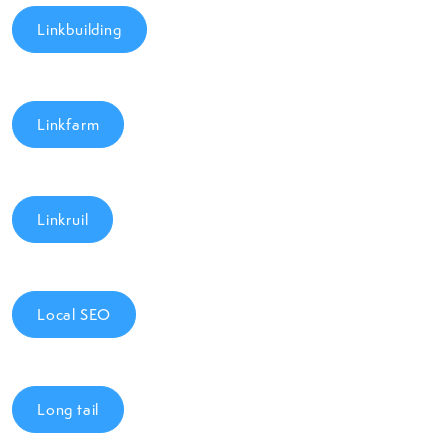
Linkbuilding
Linkfarm
Linkruil
Local SEO
Long tail