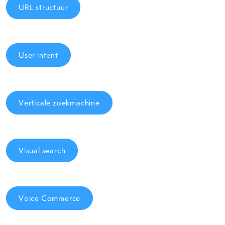
URL structuur
User intent
Verticale zoekmachine
Visual search
Voice Commerce