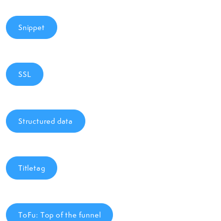
Snippet
SSL
Structured data
Titletag
ToFu: Top of the funnel