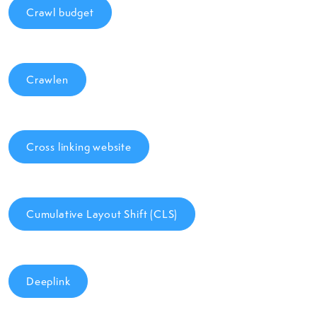
Crawl budget
Crawlen
Cross linking website
Cumulative Layout Shift (CLS)
Deeplink