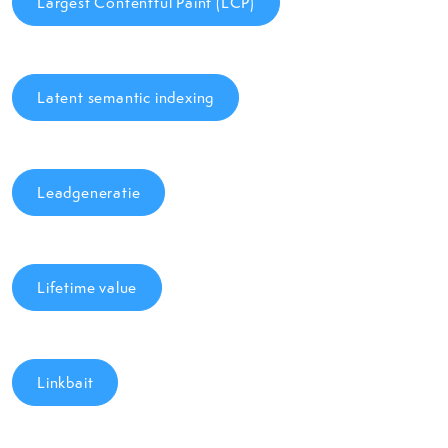
Largest Contentful Paint (LCP)
Latent semantic indexing
Leadgeneratie
Lifetime value
Linkbait