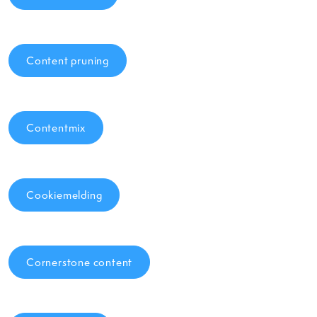
Content pruning
Contentmix
Cookiemelding
Cornerstone content