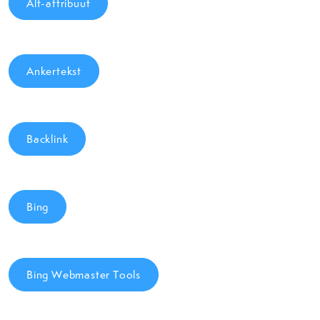
Alt-attribuut
Ankertekst
Backlink
Bing
Bing Webmaster Tools