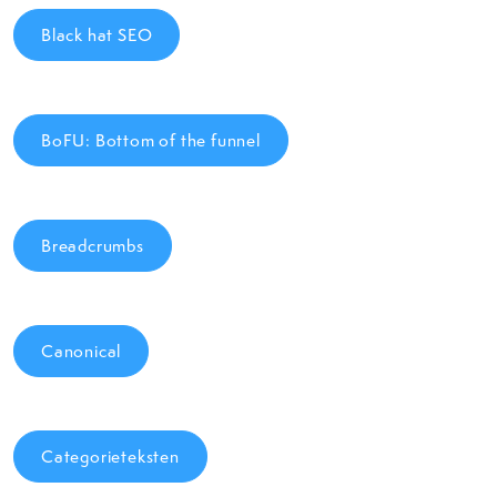
Black hat SEO
BoFU: Bottom of the funnel
Breadcrumbs
Canonical
Categorieteksten