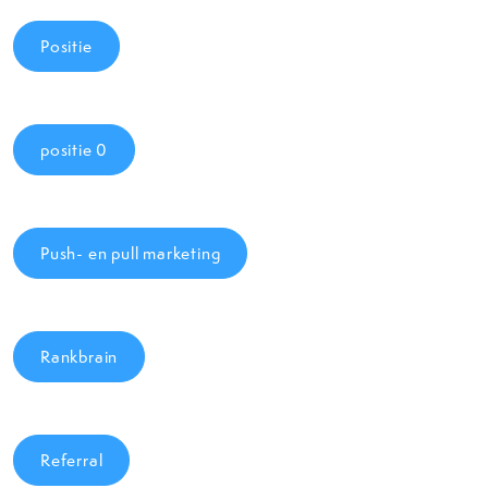
Positie
positie 0
Push- en pull marketing
Rankbrain
Referral