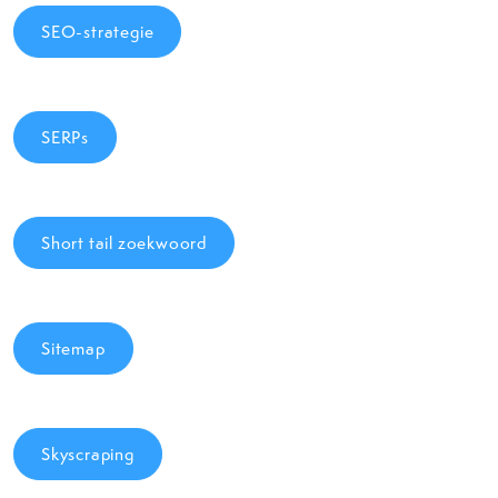
SEO-strategie
SERPs
Short tail zoekwoord
Sitemap
Skyscraping