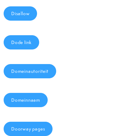
Disallow
Dode link
Domeinautoriteit
Domeinnaam
Doorway pages