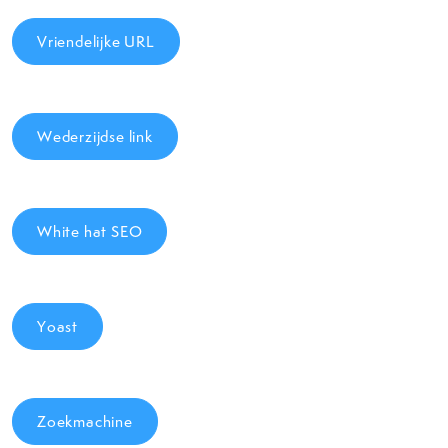
Vriendelijke URL
Wederzijdse link
White hat SEO
Yoast
Zoekmachine