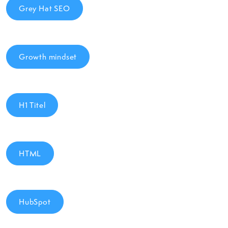
Grey Hat SEO
Growth mindset
H1 Titel
HTML
HubSpot