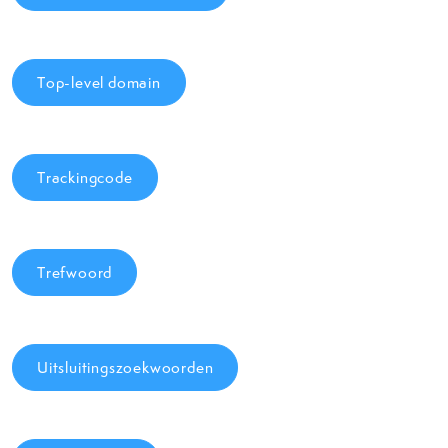
Top-level domain
Trackingcode
Trefwoord
Uitsluitingszoekwoorden