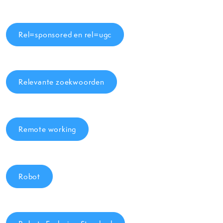
Rel=sponsored en rel=ugc
Relevante zoekwoorden
Remote working
Robot