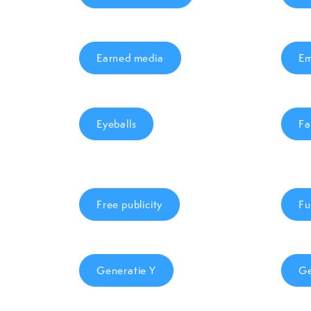
Earned media
E
Eyeballs
Fa
Free publicity
Fu
Generatie Y
Ge