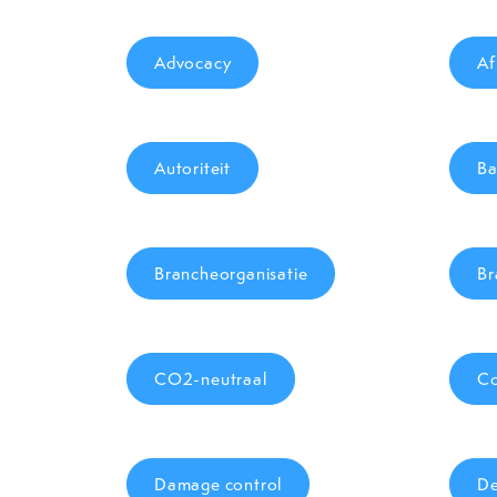
Advocacy
Af
Autoriteit
Ba
Brancheorganisatie
Br
CO2-neutraal
Co
Damage control
De