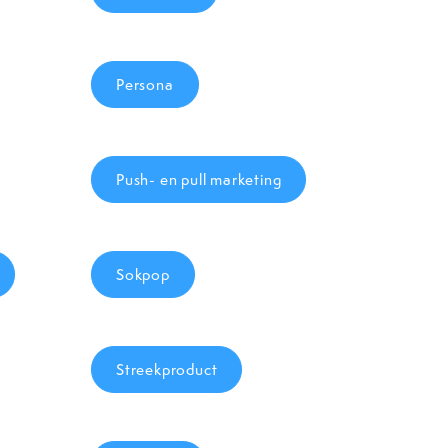
Persona
Push- en pull marketing
Sokpop
Streekproduct