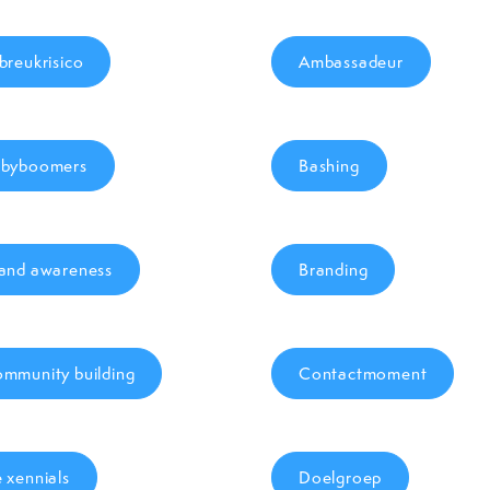
breukrisico
Ambassadeur
byboomers
Bashing
and awareness
Branding
mmunity building
Contactmoment
 xennials
Doelgroep