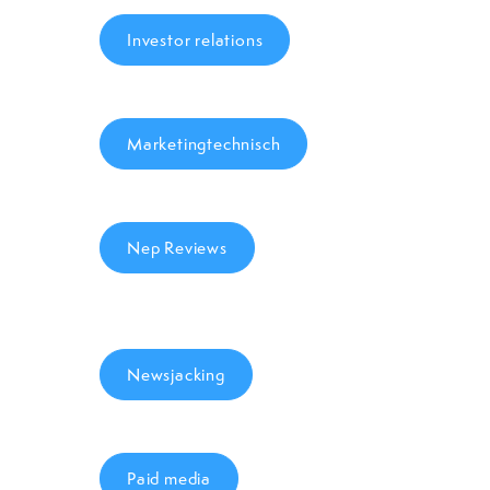
Investor relations
Marketingtechnisch
Nep Reviews
Newsjacking
Paid media