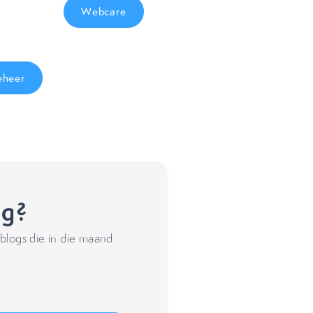
Webcare
eheer
ng?
blogs die in die maand