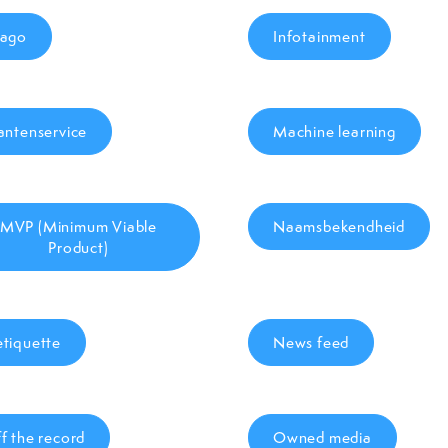
ago
Infotainment
antenservice
Machine learning
MVP (Minimum Viable
Naamsbekendheid
Product)
tiquette
News feed
f the record
Owned media