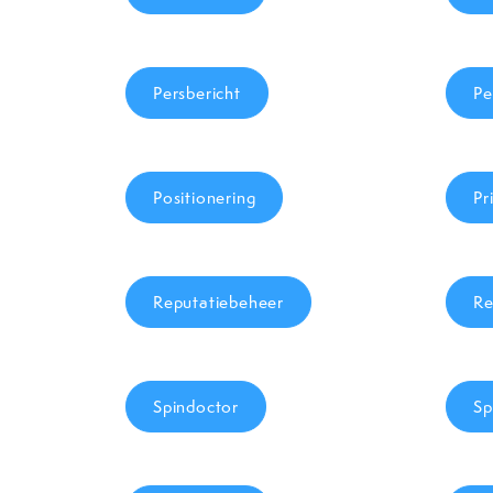
Persbericht
Pe
Positionering
Pr
Reputatiebeheer
Re
Spindoctor
Sp