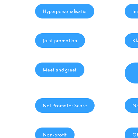
Hyperpersonalisatie
Im
Joint promotion
Kl
Meet and greet
Net Promoter Score
Ne
Non-profit
Of