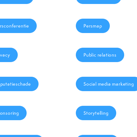
rsconferentie
Persmap
ivacy
Public relations
putatieschade
Social media marketing
onsoring
Storytelling