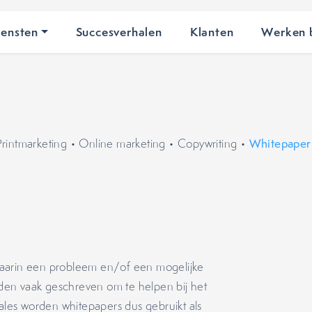
iensten
Succesverhalen
Klanten
Werken b
Printmarketing
•
Online marketing
•
Copywriting
•
Whitepaper
waarin een probleem en/of een mogelijke
den vaak geschreven om te helpen bij het
ales worden whitepapers dus gebruikt als