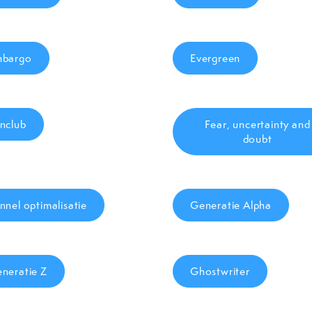
mbargo
Evergreen
nclub
Fear, uncertainty and
doubt
nnel optimalisatie
Generatie Alpha
neratie Z
Ghostwriter