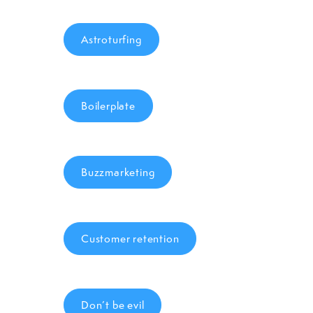
Astroturfing
Boilerplate
Buzzmarketing
Customer retention
Don’t be evil