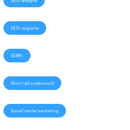
SEO-analyse
SEO-migratie
SERPs
Short tail zoekwoord
Social media marketing