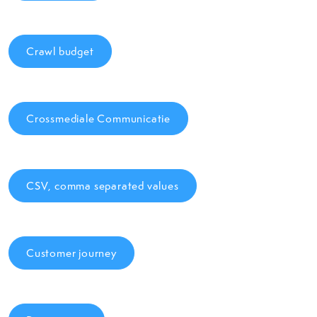
Crawl budget
Crossmediale Communicatie
CSV, comma separated values
Customer journey