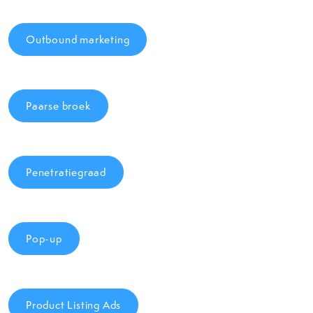
Outbound marketing
Paarse broek
Penetratiegraad
Pop-up
Product Listing Ads