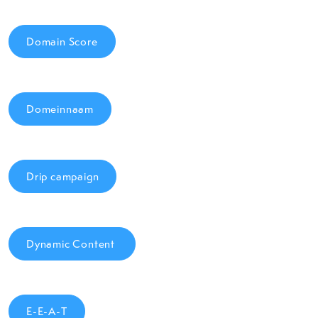
Domain Score
Domeinnaam
Drip campaign
Dynamic Content
E-E-A-T