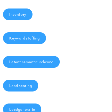
Inventory
Keyword stuffing
Latent semantic indexing
Lead scoring
Leadgeneratie