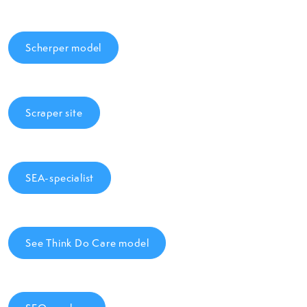
Scherper model
Scraper site
SEA-specialist
See Think Do Care model