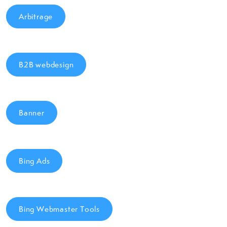
Arbitrage
B2B webdesign
Banner
Bing Ads
Bing Webmaster Tools