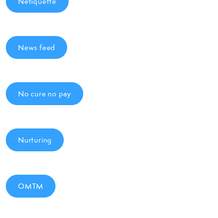
Netiquette
News feed
No cure no pay
Nurturing
OMTM