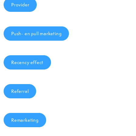
Provider
Push- en pull marketing
Recency effect
Referral
Remarketing