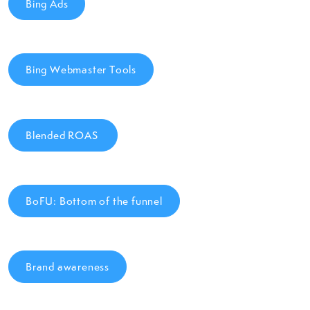
Bing Ads
Bing Webmaster Tools
Blended ROAS
BoFU: Bottom of the funnel
Brand awareness