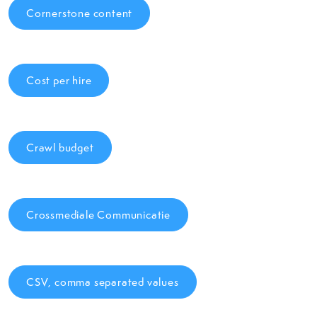
Cornerstone content
Cost per hire
Crawl budget
Crossmediale Communicatie
CSV, comma separated values