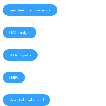
See Think Do Care model
SEO-analyse
SEO-migratie
SERPs
Short tail zoekwoord