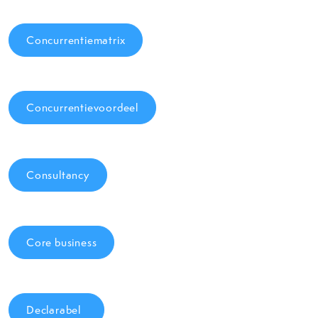
Concurrentiematrix
Concurrentievoordeel
Consultancy
Core business
Declarabel