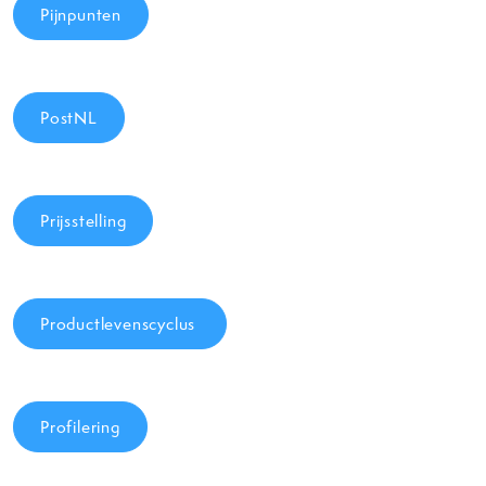
Pijnpunten
PostNL
Prijsstelling
Productlevenscyclus
Profilering