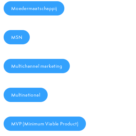
Moedermaatschappij
MSN
Multichannel marketing
Multinational
MVP (Minimum Viable Product)