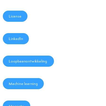
License
LinkedIn
Loopbaanontwikkeling
Machine learning