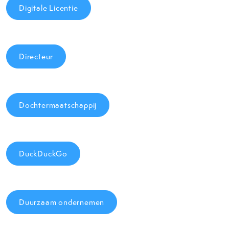
Digitale Licentie
Directeur
Dochtermaatschappij
DuckDuckGo
Duurzaam ondernemen