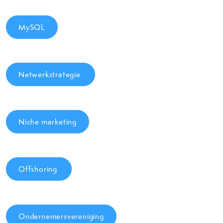
MySQL
Netwerkstrategie
Niche marketing
Offshoring
Ondernemersvereniging