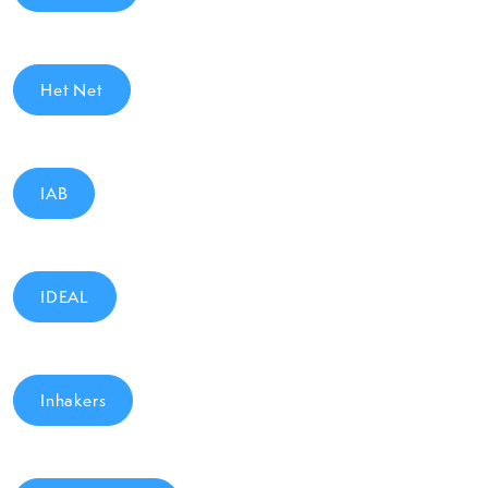
Het Net
IAB
IDEAL
Inhakers