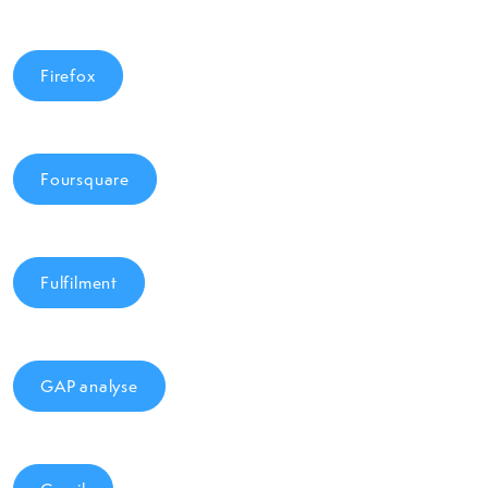
Firefox
Foursquare
Fulfilment
GAP analyse