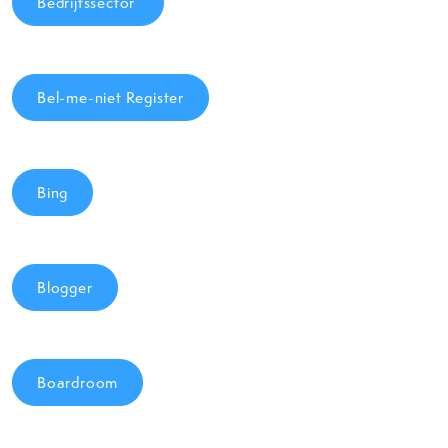
Bedrijfssector
Bel-me-niet Register
Bing
Blogger
Boardroom