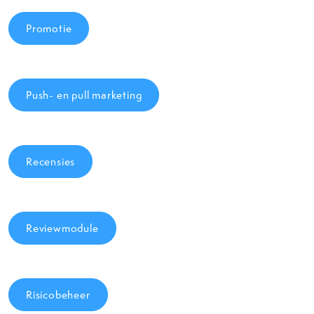
Promotie
Push- en pull marketing
Recensies
Reviewmodule
Risicobeheer