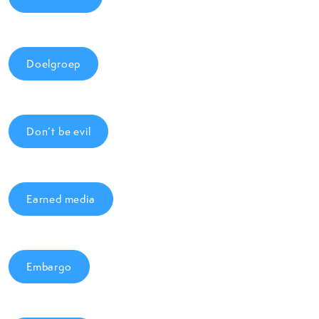
Doelgroep
Don’t be evil
Earned media
Embargo