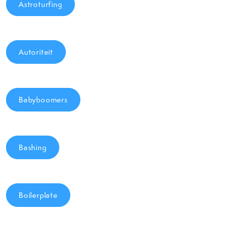
Astroturfing
Autoriteit
Babyboomers
Bashing
Boilerplate