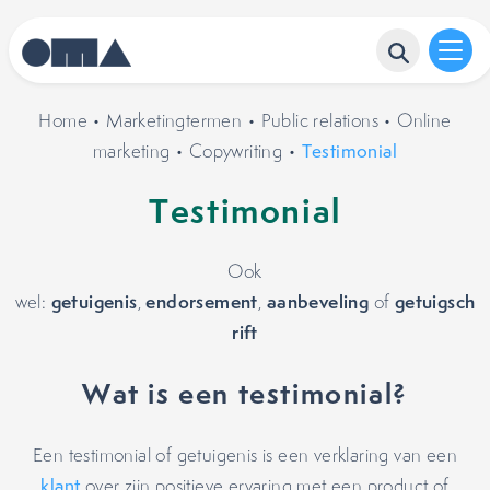
Home
•
Marketingtermen
•
Public relations
•
Online
marketing
•
Copywriting
•
Testimonial
Testimonial
Ook
getuigenis
endorsement
aanbeveling
getuigsch
wel:
,
,
of
rift
Wat is een testimonial?
Een testimonial of getuigenis is een verklaring van een
klant
over zijn positieve ervaring met een product of