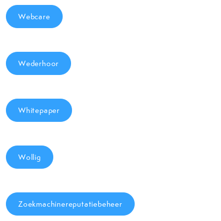
Webcare
Wederhoor
Whitepaper
Wollig
Zoekmachinereputatiebeheer