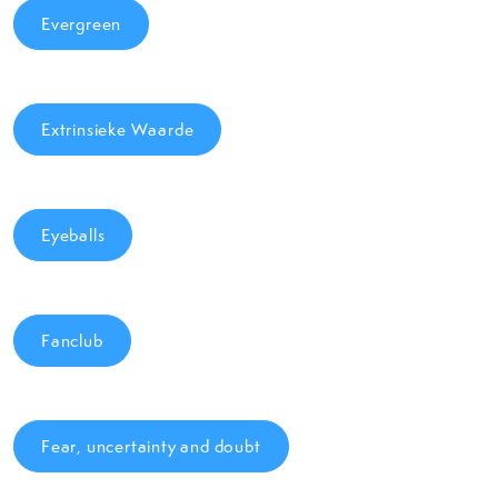
Evergreen
Extrinsieke Waarde
Eyeballs
Fanclub
Fear, uncertainty and doubt