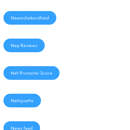
Naamsbekendheid
Nep Reviews
Net Promoter Score
Netiquette
News feed