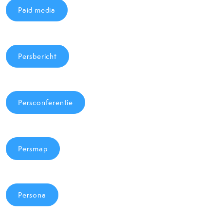
Paid media
Persbericht
Persconferentie
Persmap
Persona