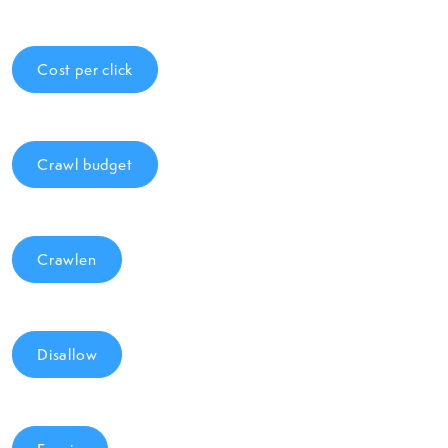
Cost per click
Crawl budget
Crawlen
Disallow