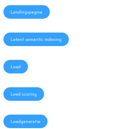
Landingspagina
Latent semantic indexing
Lead
Lead scoring
Leadgeneratie