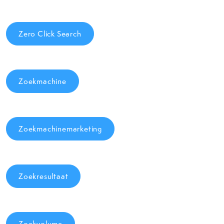
Zero Click Search
Zoekmachine
Zoekmachinemarketing
Zoekresultaat
Zoekvolume