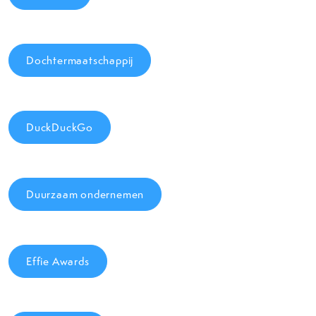
Dochtermaatschappij
DuckDuckGo
Duurzaam ondernemen
Effie Awards