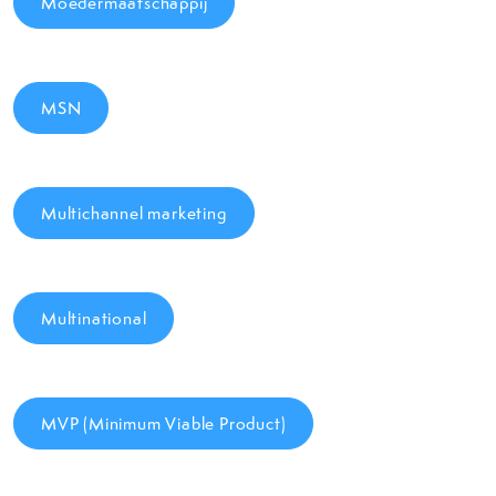
Moedermaatschappij
MSN
Multichannel marketing
Multinational
MVP (Minimum Viable Product)