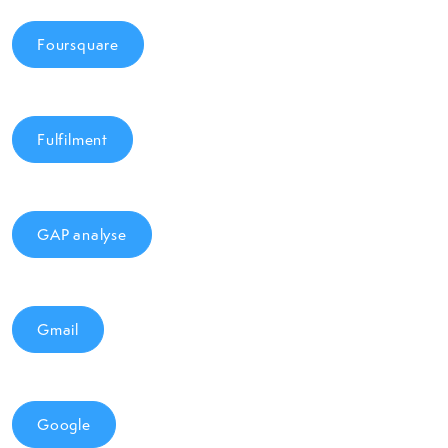
Foursquare
Fulfilment
GAP analyse
Gmail
Google