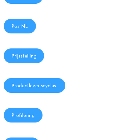
PostNL
Prijsstelling
Productlevenscyclus
Profilering