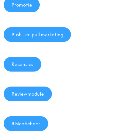
Promotie
Push- en pull marketing
Recensies
Reviewmodule
Risicobeheer