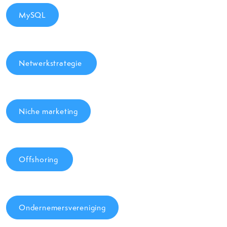
MySQL
Netwerkstrategie
Niche marketing
Offshoring
Ondernemersvereniging