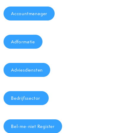
Accountmanager
Adformatie
Adviesdiensten
Bedrijfssector
Bel-me-niet Register