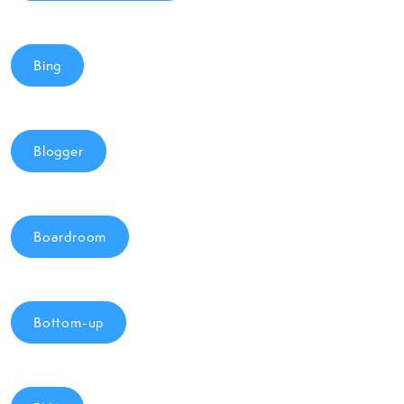
Bing
Blogger
Boardroom
Bottom-up