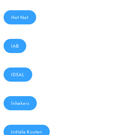
Het Net
IAB
IDEAL
Inhakers
Initiële Kosten