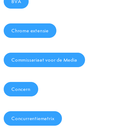
BVA
Chrome extensie
Commissariaat voor de Media
Concern
Concurrentiematrix