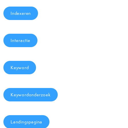
Indexeren
Interactie
Keyword
Keywordonderzoek
Landingspagina