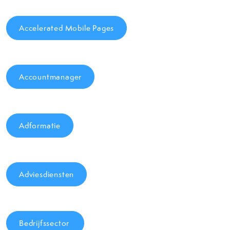
Accelerated Mobile Pages
Accountmanager
Adformatie
Adviesdiensten
Bedrijfssector