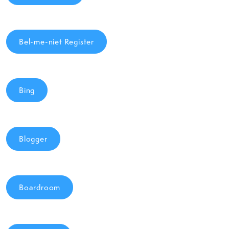
Bel-me-niet Register
Bing
Blogger
Boardroom