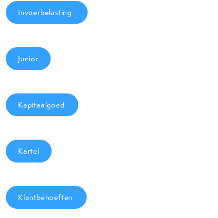
Invoerbelasting
Junior
Kapitaalgoed
Kartel
Klantbehoeften