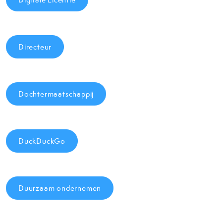
Directeur
Dochtermaatschappij
DuckDuckGo
Duurzaam ondernemen