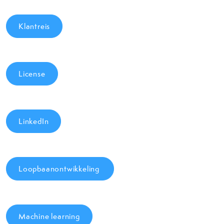
Klantreis
License
LinkedIn
Loopbaanontwikkeling
Machine learning