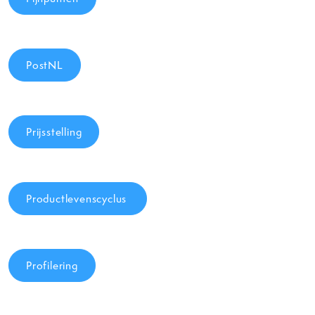
PostNL
Prijsstelling
Productlevenscyclus
Profilering