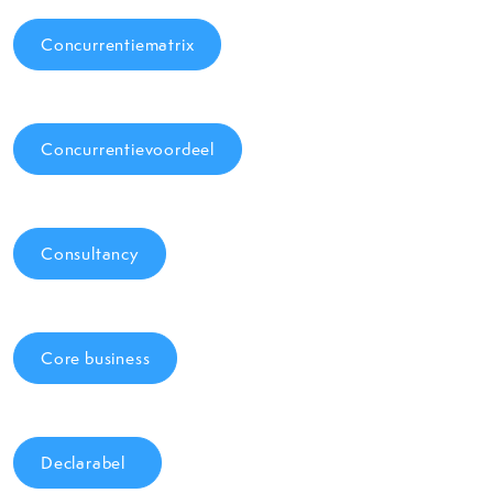
Concurrentiematrix
Concurrentievoordeel
Consultancy
Core business
Declarabel