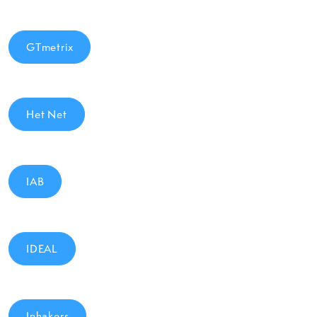
GTmetrix
Het Net
IAB
IDEAL
Inhakers