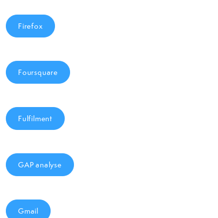
Firefox
Foursquare
Fulfilment
GAP analyse
Gmail