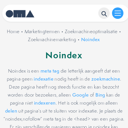
Home
•
Marketingtermen
•
Zoekmachineoptimalisatie
•
Zoekmachinemarketing
•
Noindex
Noindex
Noindex is een
meta tag
die letterlijk aangeeft dat een
pagina geen
indexatie
nodig heeft in de
zoekmachine
.
Deze pagina heeft nog steeds functie en kan bezocht
worden door bezoekers, alleen
Google
of
Bing
kan de
pagina niet
indexeren
. Het is ook mogelijk om alleen
delen
uit pagina’s uit te sluiten voor indexatie. Je plaats de
“noindex,nofollow” meta tag in de <head> van een pagina.
Er zijn verschillende manieren waarop je noindex kan