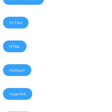
H1 Titel
HTML
HubSpot
Hyperlink