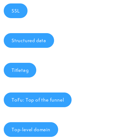
SSL
Structured data
Titletag
ToFu: Top of the funnel
Top-level domain