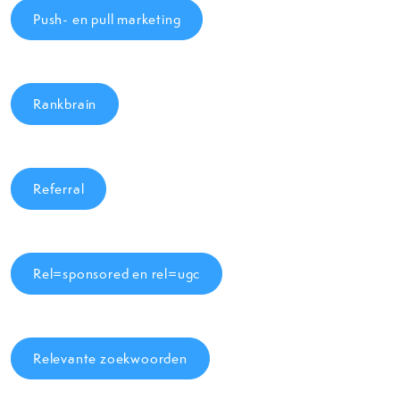
Push- en pull marketing
Rankbrain
Referral
Rel=sponsored en rel=ugc
Relevante zoekwoorden