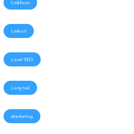
Linkfarm
Linkruil
Local SEO
Long tail
Marketing