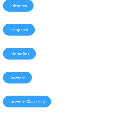
Indexeren
Instappunt
Interne link
Keyword
Keyword Clustering