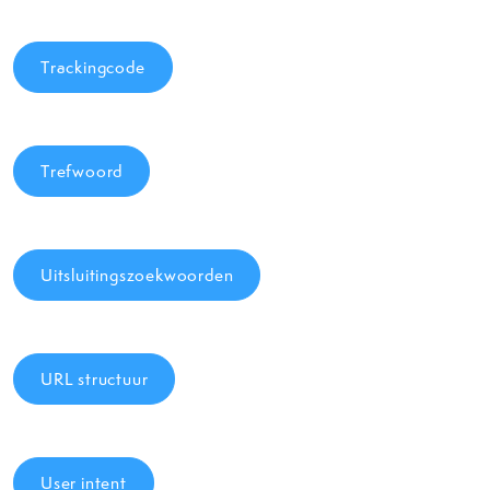
Trackingcode
Trefwoord
Uitsluitingszoekwoorden
URL structuur
User intent