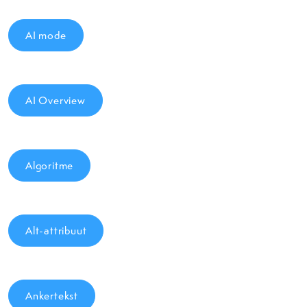
AI mode
AI Overview
Algoritme
Alt-attribuut
Ankertekst