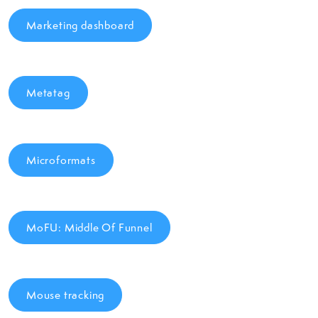
Marketing dashboard
Metatag
Microformats
MoFU: Middle Of Funnel
Mouse tracking