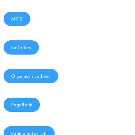
MOZ
Nofollow
Organisch verkeer
PageRank
Pagina autoriteit