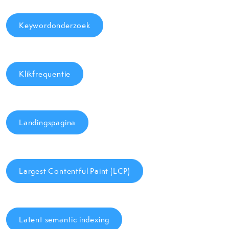
Keywordonderzoek
Klikfrequentie
Landingspagina
Largest Contentful Paint (LCP)
Latent semantic indexing