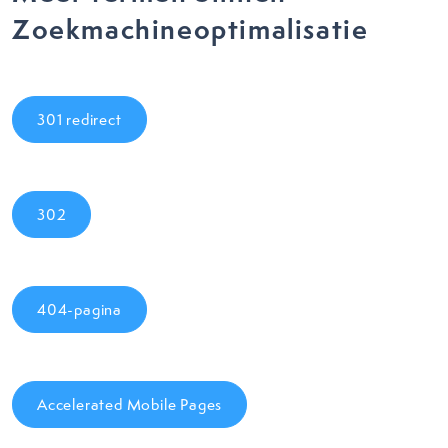
Zoekmachineoptimalisatie
301 redirect
302
404-pagina
Accelerated Mobile Pages