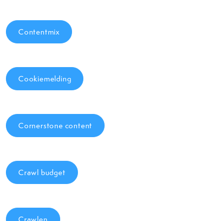
Contentmix
Cookiemelding
Cornerstone content
Crawl budget
Crawlen