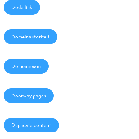
Dode link
Domeinautoriteit
Domeinnaam
Doorway pages
Duplicate content