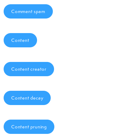
Comment spam
Content
Content creator
Content decay
Content pruning