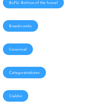
BoFU: Bottom of the funnel
Breadcrumbs
Canonical
Categorieteksten
Cialdini