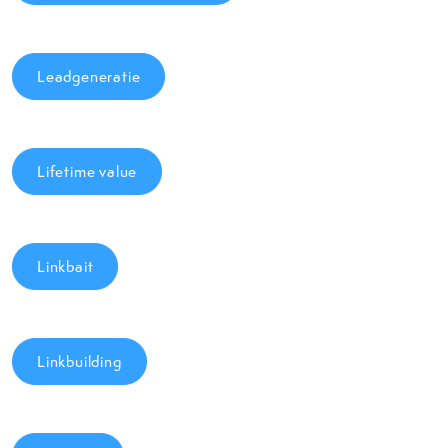
Leadgeneratie
Lifetime value
Linkbait
Linkbuilding