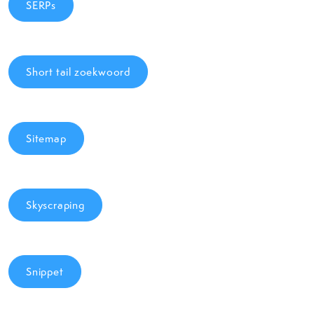
SERPs
Short tail zoekwoord
Sitemap
Skyscraping
Snippet