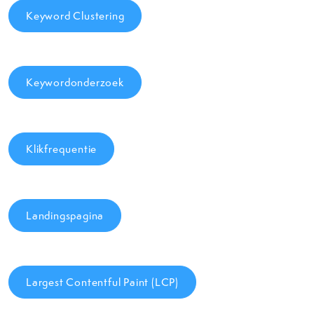
Keyword Clustering
Keywordonderzoek
Klikfrequentie
Landingspagina
Largest Contentful Paint (LCP)