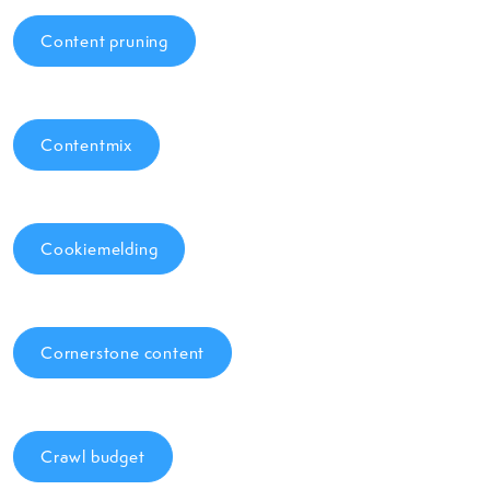
Content pruning
Contentmix
Cookiemelding
Cornerstone content
Crawl budget