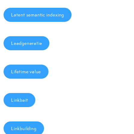
Latent semantic indexing
Leadgeneratie
Lifetime value
Linkbait
Linkbuilding