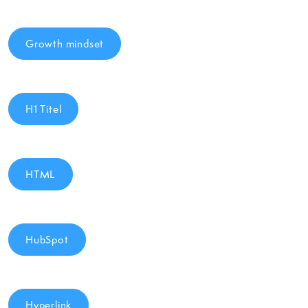
Growth mindset
H1 Titel
HTML
HubSpot
Hyperlink