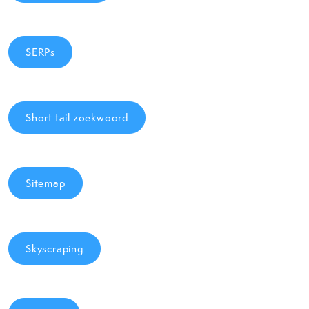
SERPs
Short tail zoekwoord
Sitemap
Skyscraping