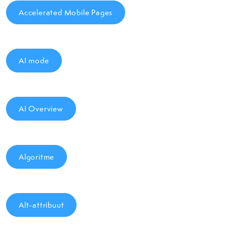
Accelerated Mobile Pages
AI mode
AI Overview
Algoritme
Alt-attribuut