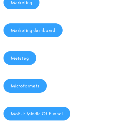
Marketing
Marketing dashboard
Metatag
Microformats
MoFU: Middle Of Funnel