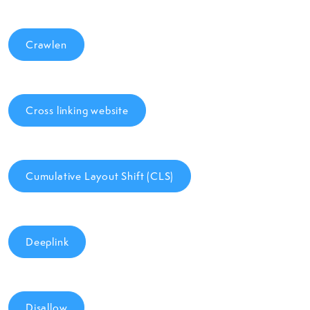
Crawlen
Cross linking website
Cumulative Layout Shift (CLS)
Deeplink
Disallow