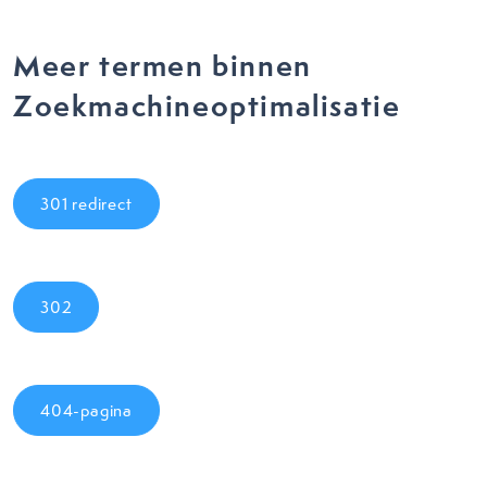
Meer termen binnen
Zoekmachineoptimalisatie
301 redirect
302
404-pagina