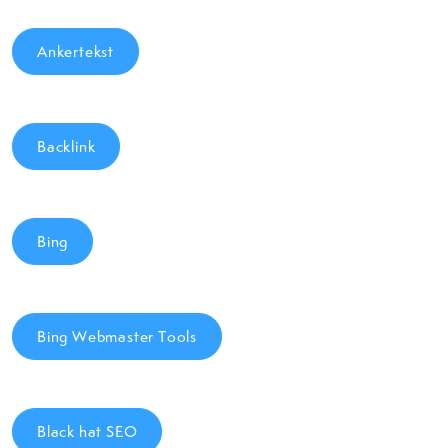
Ankertekst
Backlink
Bing
Bing Webmaster Tools
Black hat SEO