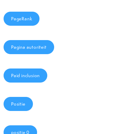
PageRank
Pagina autoriteit
Paid inclusion
Positie
positie 0