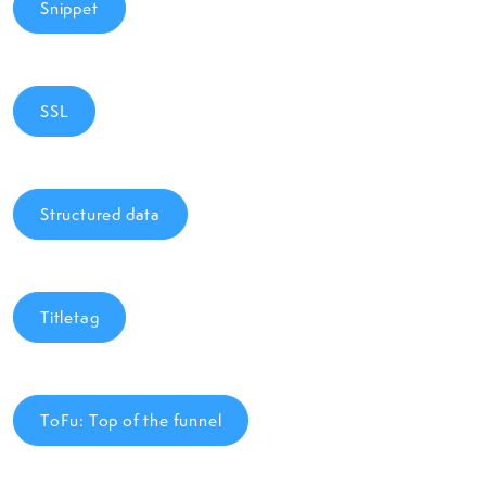
Snippet
SSL
Structured data
Titletag
ToFu: Top of the funnel