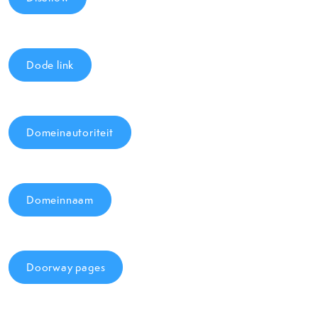
Dode link
Domeinautoriteit
Domeinnaam
Doorway pages