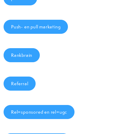
Push- en pull marketing
Rankbrain
Referral
Rel=sponsored en rel=ugc