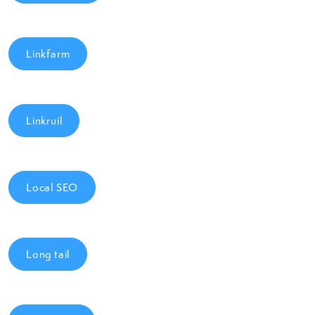
Linkfarm
Linkruil
Local SEO
Long tail