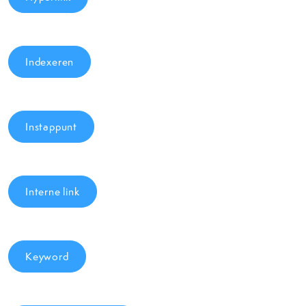
Indexeren
Instappunt
Interne link
Keyword