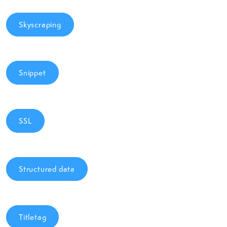
Skyscraping
Snippet
SSL
Structured data
Titletag