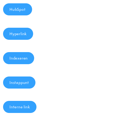
HubSpot
Hyperlink
Indexeren
Instappunt
Interne link