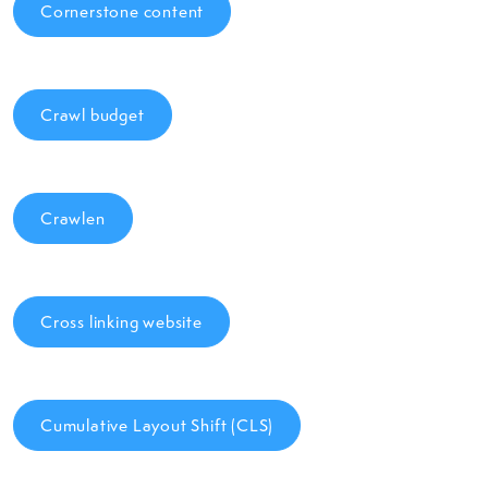
Cornerstone content
Crawl budget
Crawlen
Cross linking website
Cumulative Layout Shift (CLS)