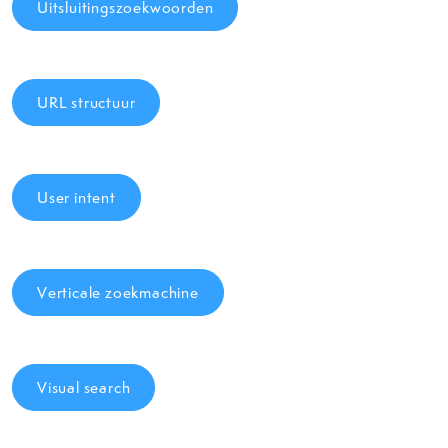
Uitsluitingszoekwoorden
URL structuur
User intent
Verticale zoekmachine
Visual search