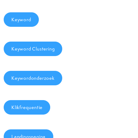
Keyword
Keyword Clustering
Keywordonderzoek
Klikfrequentie
Landingspagina