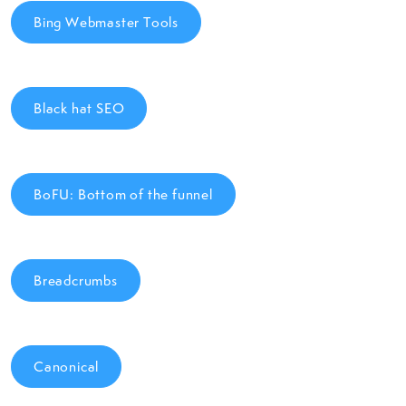
Bing Webmaster Tools
Black hat SEO
BoFU: Bottom of the funnel
Breadcrumbs
Canonical