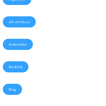
Alt-attribuut
Ankertekst
Backlink
Bing