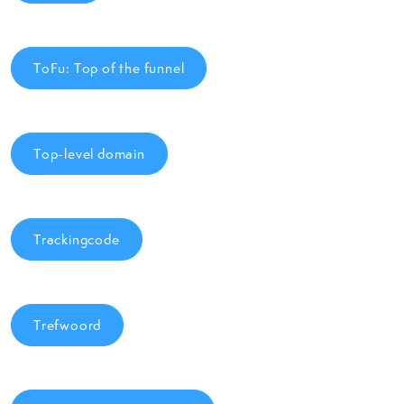
ToFu: Top of the funnel
Top-level domain
Trackingcode
Trefwoord