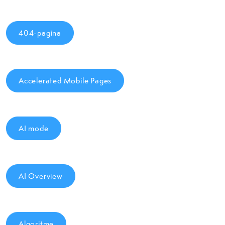
404-pagina
Accelerated Mobile Pages
AI mode
AI Overview
Algoritme