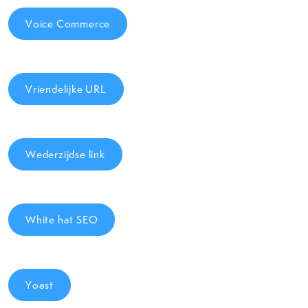
Voice Commerce
Vriendelijke URL
Wederzijdse link
White hat SEO
Yoast