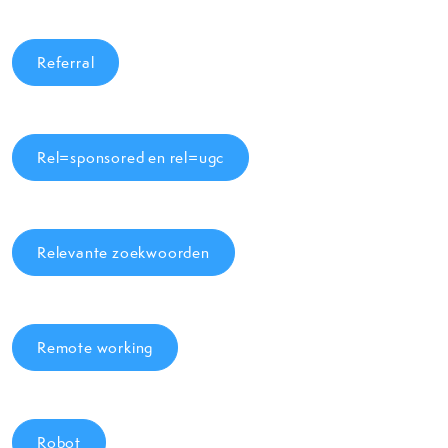
Referral
Rel=sponsored en rel=ugc
Relevante zoekwoorden
Remote working
Robot