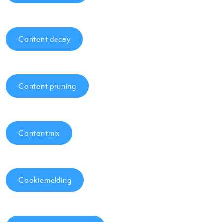
Content decay
Content pruning
Contentmix
Cookiemelding