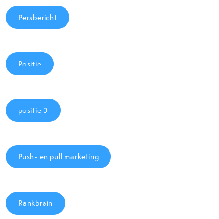
Persbericht
Positie
positie 0
Push- en pull marketing
Rankbrain