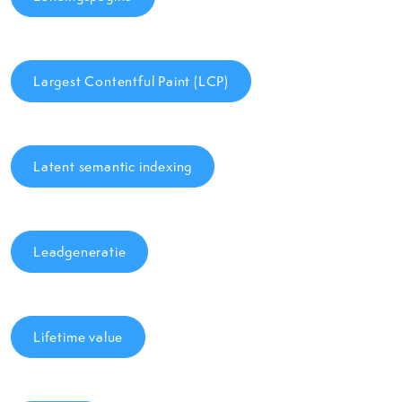
Largest Contentful Paint (LCP)
Latent semantic indexing
Leadgeneratie
Lifetime value