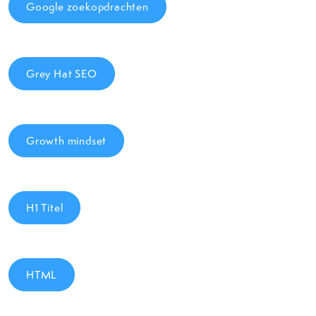
Google zoekopdrachten
Grey Hat SEO
Growth mindset
H1 Titel
HTML