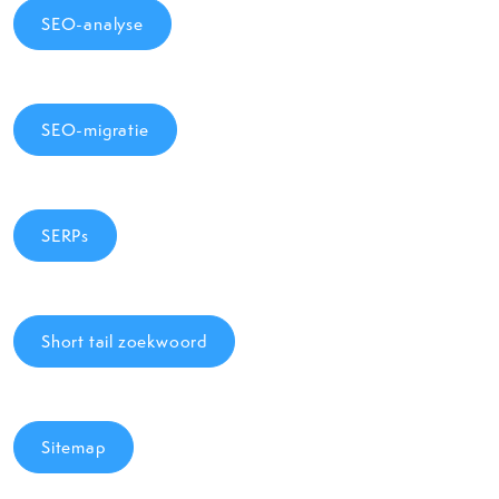
SEO-analyse
SEO-migratie
SERPs
Short tail zoekwoord
Sitemap