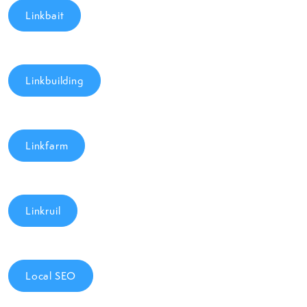
Linkbait
Linkbuilding
Linkfarm
Linkruil
Local SEO