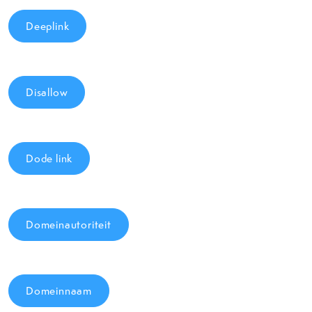
Deeplink
Disallow
Dode link
Domeinautoriteit
Domeinnaam