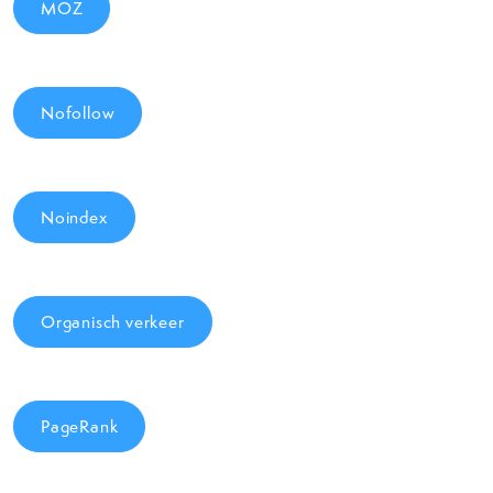
MOZ
Nofollow
Noindex
Organisch verkeer
PageRank