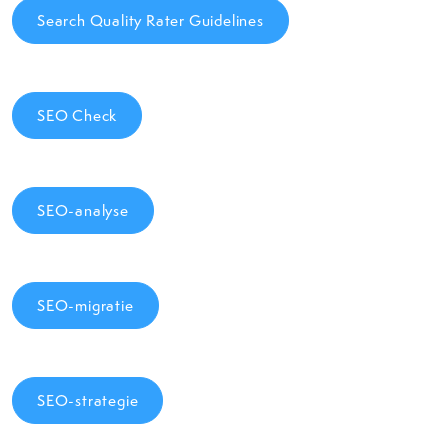
Search Quality Rater Guidelines
SEO Check
SEO-analyse
SEO-migratie
SEO-strategie