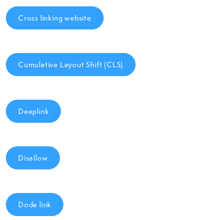
Cross linking website
Cumulative Layout Shift (CLS)
Deeplink
Disallow
Dode link