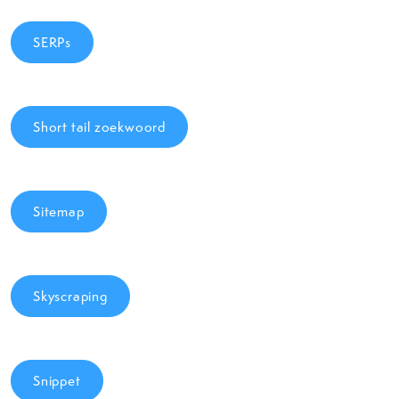
SERPs
Short tail zoekwoord
Sitemap
Skyscraping
Snippet