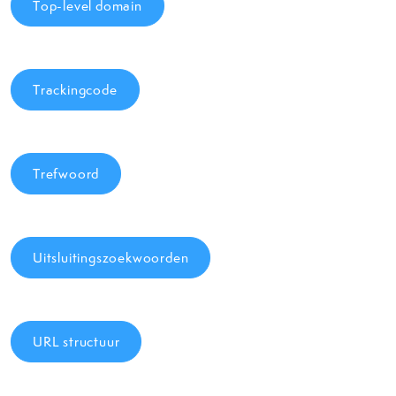
Top-level domain
Trackingcode
Trefwoord
Uitsluitingszoekwoorden
URL structuur