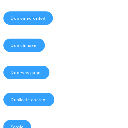
Domeinautoriteit
Domeinnaam
Doorway pages
Duplicate content
Ecosia