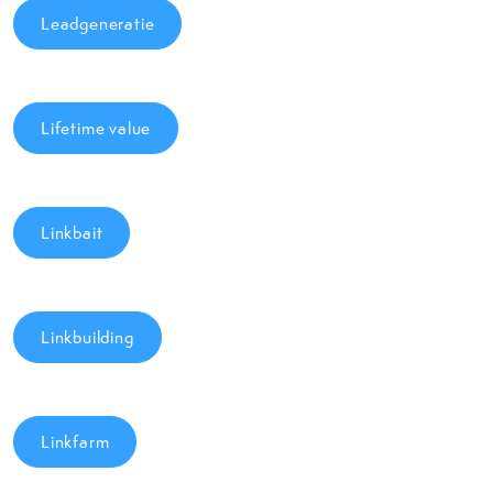
Leadgeneratie
Lifetime value
Linkbait
Linkbuilding
Linkfarm