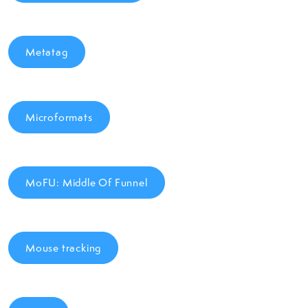
Metatag
Microformats
MoFU: Middle Of Funnel
Mouse tracking