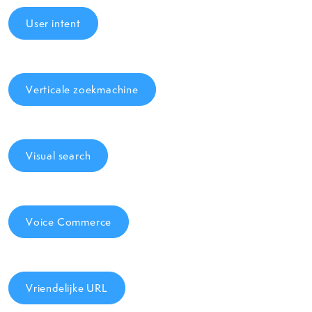
User intent
Verticale zoekmachine
Visual search
Voice Commerce
Vriendelijke URL