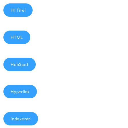
H1 Titel
HTML
HubSpot
Hyperlink
Indexeren