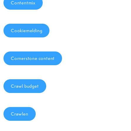
Contentmix
Cookiemelding
Cornerstone content
Crawl budget
Crawlen