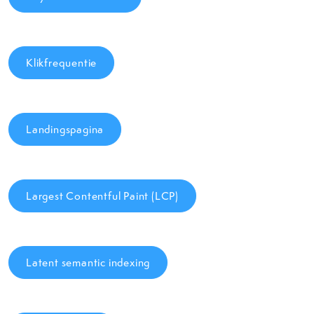
Klikfrequentie
Landingspagina
Largest Contentful Paint (LCP)
Latent semantic indexing