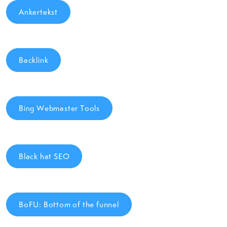
Ankertekst
Backlink
Bing Webmaster Tools
Black hat SEO
BoFU: Bottom of the funnel