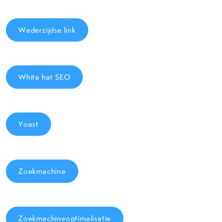
Wederzijdse link
White hat SEO
Yoast
Zoekmachine
Zoekmachineoptimalisatie