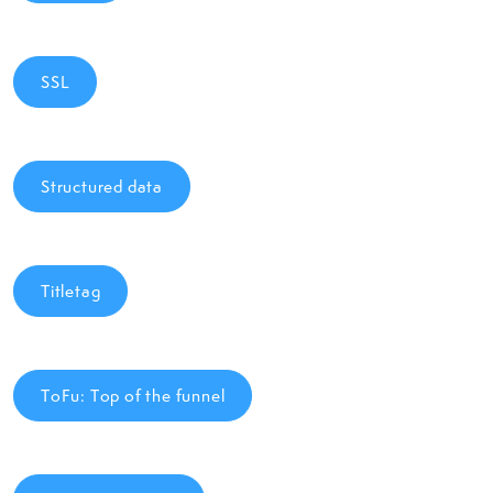
SSL
Structured data
Titletag
ToFu: Top of the funnel