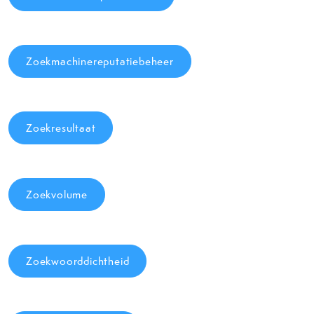
Zoekmachinereputatiebeheer
Zoekresultaat
Zoekvolume
Zoekwoorddichtheid