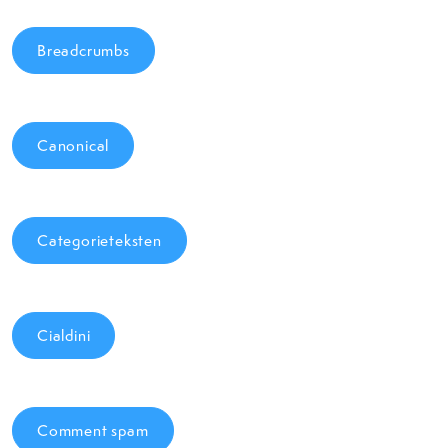
Breadcrumbs
Canonical
Categorieteksten
Cialdini
Comment spam