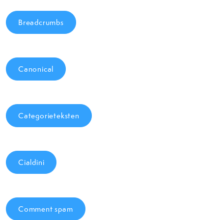
Breadcrumbs
Canonical
Categorieteksten
Cialdini
Comment spam