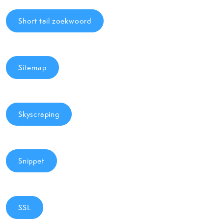
Short tail zoekwoord
Sitemap
Skyscraping
Snippet
SSL