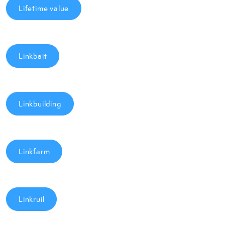
Lifetime value
Linkbait
Linkbuilding
Linkfarm
Linkruil