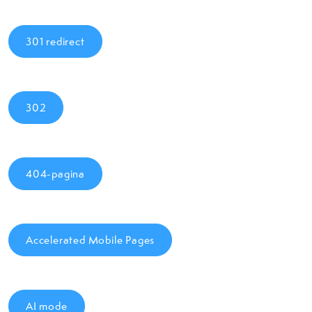
301 redirect
302
404-pagina
Accelerated Mobile Pages
AI mode