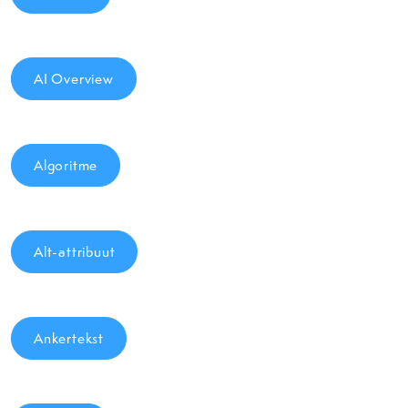
AI Overview
Algoritme
Alt-attribuut
Ankertekst