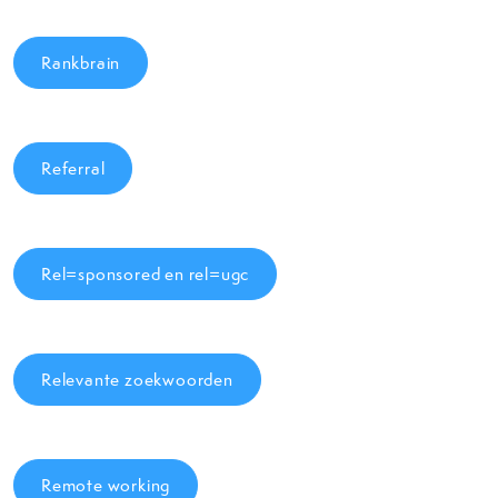
Rankbrain
Referral
Rel=sponsored en rel=ugc
Relevante zoekwoorden
Remote working