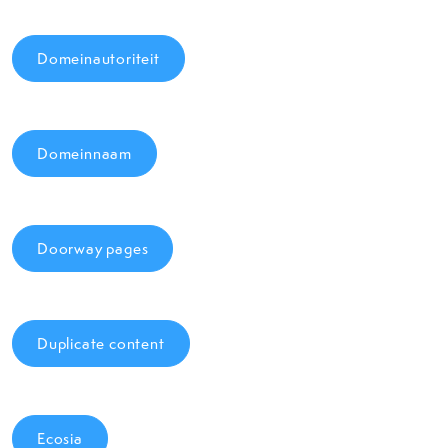
Domeinautoriteit
Domeinnaam
Doorway pages
Duplicate content
Ecosia