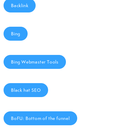
Backlink
Bing
Bing Webmaster Tools
Black hat SEO
BoFU: Bottom of the funnel