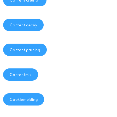
Content creator
Content decay
Content pruning
Contentmix
Cookiemelding