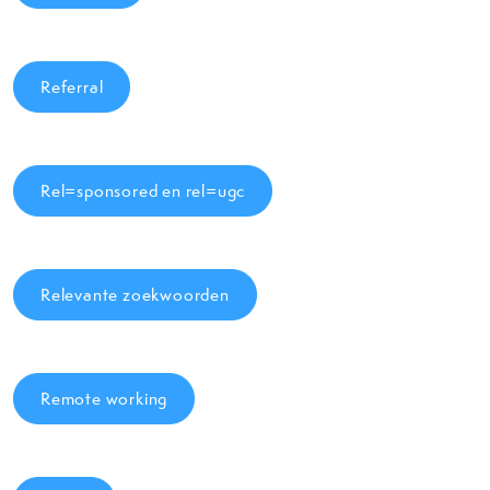
Referral
Rel=sponsored en rel=ugc
Relevante zoekwoorden
Remote working