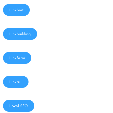
Linkbait
Linkbuilding
Linkfarm
Linkruil
Local SEO