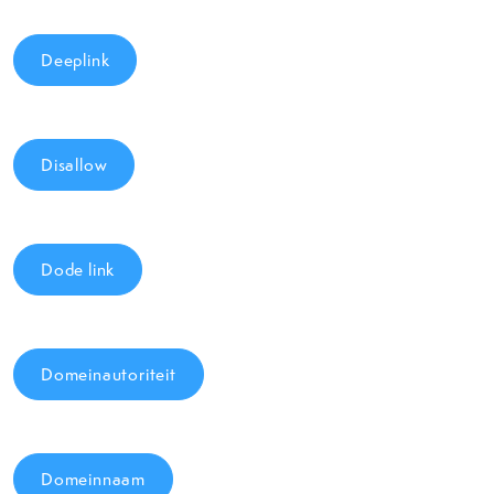
Deeplink
Disallow
Dode link
Domeinautoriteit
Domeinnaam