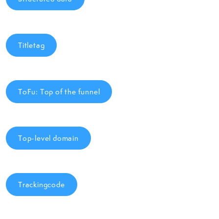
Titletag
ToFu: Top of the funnel
Top-level domain
Trackingcode