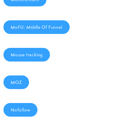
MoFU: Middle Of Funnel
Mouse tracking
MOZ
Nofollow