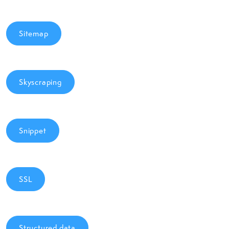
Sitemap
Skyscraping
Snippet
SSL
Structured data