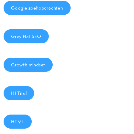
Google zoekopdrachten
Grey Hat SEO
Growth mindset
H1 Titel
HTML