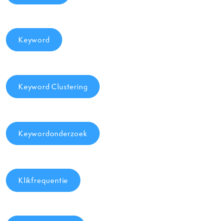
Keyword
Keyword Clustering
Keywordonderzoek
Klikfrequentie