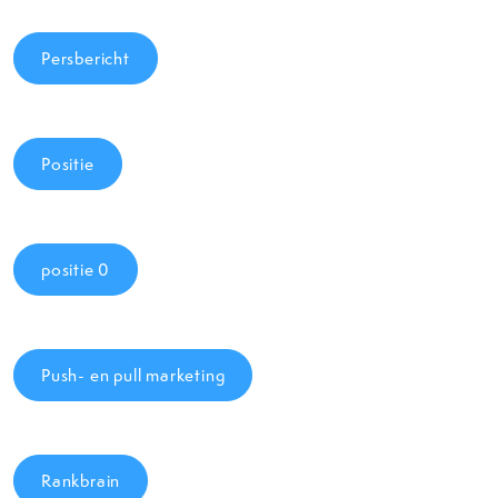
Persbericht
Positie
positie 0
Push- en pull marketing
Rankbrain