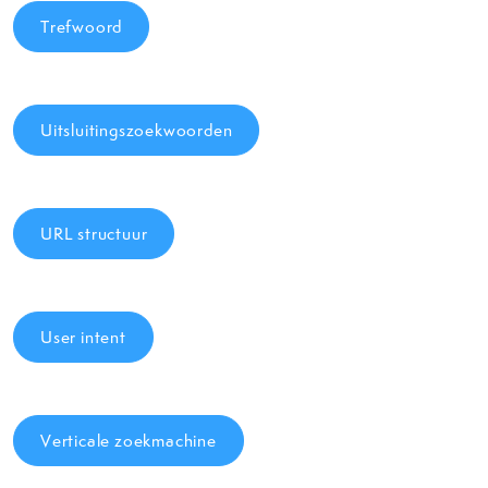
Trefwoord
Uitsluitingszoekwoorden
URL structuur
User intent
Verticale zoekmachine