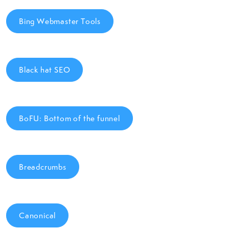
Bing Webmaster Tools
Black hat SEO
BoFU: Bottom of the funnel
Breadcrumbs
Canonical