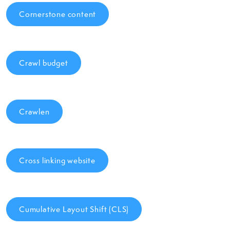
Cornerstone content
Crawl budget
Crawlen
Cross linking website
Cumulative Layout Shift (CLS)