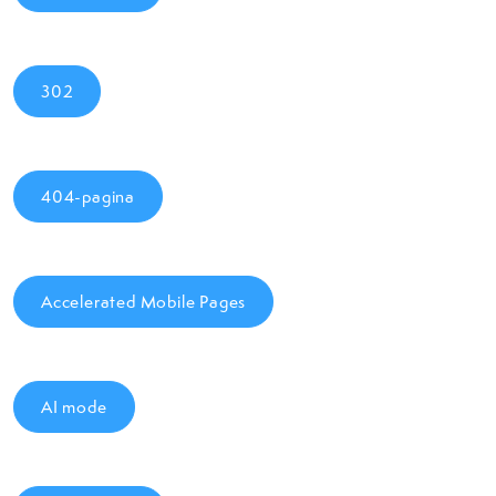
302
404-pagina
Accelerated Mobile Pages
AI mode