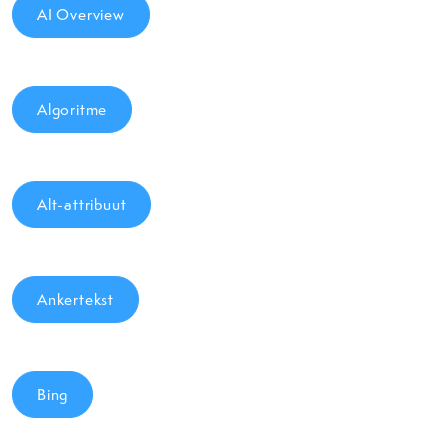
AI Overview
Algoritme
Alt-attribuut
Ankertekst
Bing