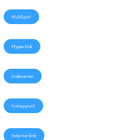
HubSpot
Hyperlink
Indexeren
Instappunt
Interne link