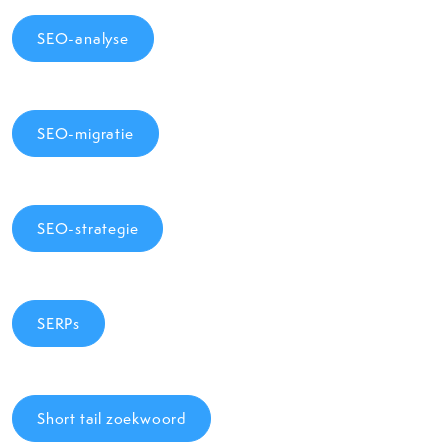
SEO-analyse
SEO-migratie
SEO-strategie
SERPs
Short tail zoekwoord