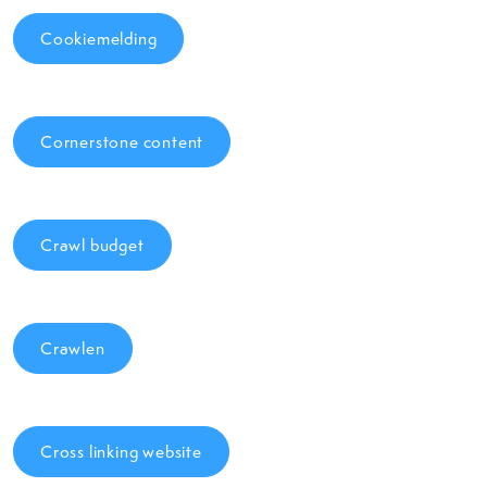
Cookiemelding
Cornerstone content
Crawl budget
Crawlen
Cross linking website