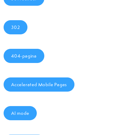
302
404-pagina
Accelerated Mobile Pages
AI mode