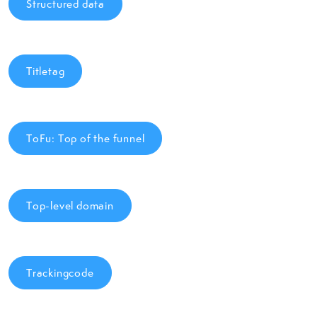
Structured data
Titletag
ToFu: Top of the funnel
Top-level domain
Trackingcode