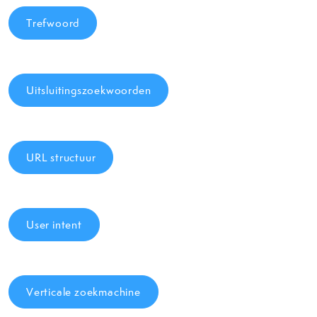
Trefwoord
Uitsluitingszoekwoorden
URL structuur
User intent
Verticale zoekmachine