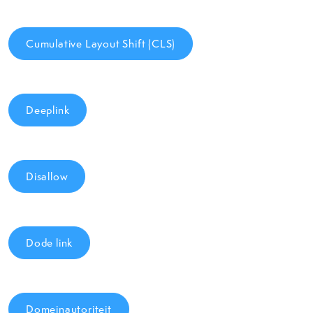
Cumulative Layout Shift (CLS)
Deeplink
Disallow
Dode link
Domeinautoriteit