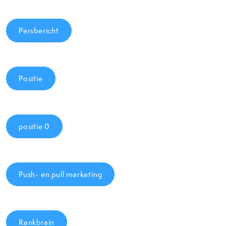
Persbericht
Positie
positie 0
Push- en pull marketing
Rankbrain