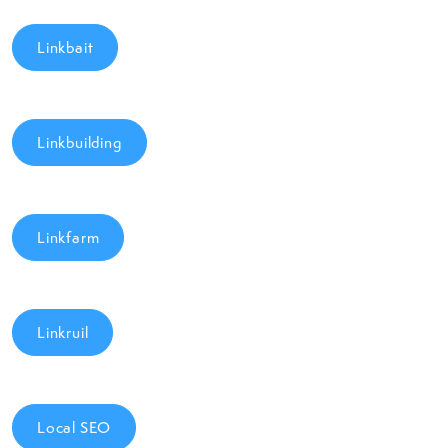
Linkbait
Linkbuilding
Linkfarm
Linkruil
Local SEO