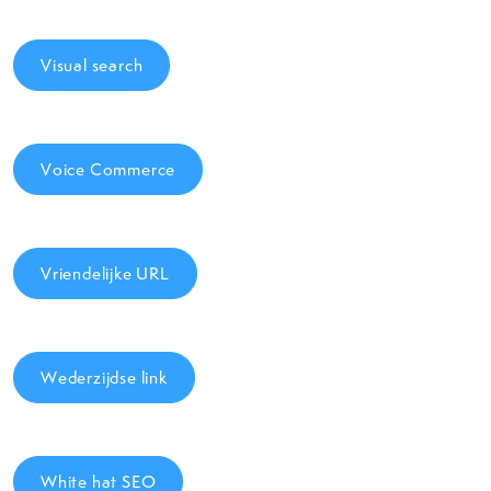
Visual search
Voice Commerce
Vriendelijke URL
Wederzijdse link
White hat SEO