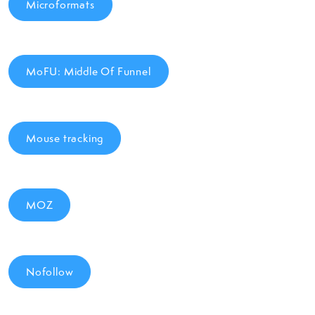
Microformats
MoFU: Middle Of Funnel
Mouse tracking
MOZ
Nofollow