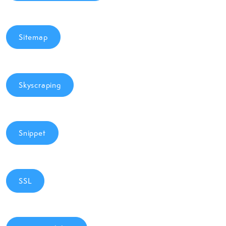
Sitemap
Skyscraping
Snippet
SSL