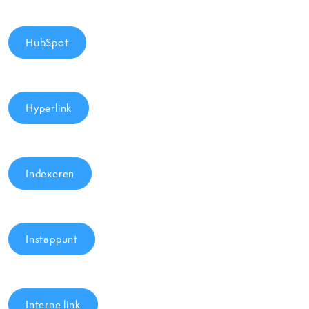
HubSpot
Hyperlink
Indexeren
Instappunt
Interne link