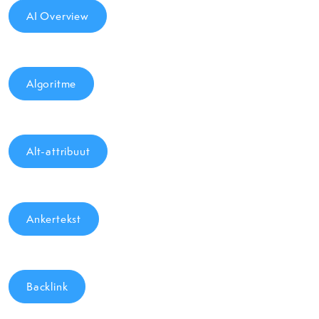
AI Overview
Algoritme
Alt-attribuut
Ankertekst
Backlink