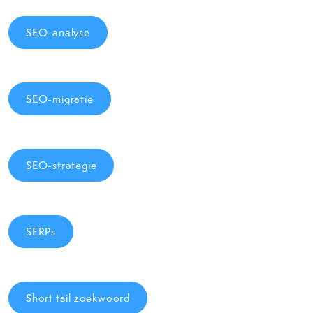
SEO-analyse
SEO-migratie
SEO-strategie
SERPs
Short tail zoekwoord