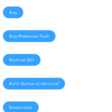
Bing
Bing Webmaster Tools
Black hat SEO
BoFU: Bottom of the funnel
Breadcrumbs