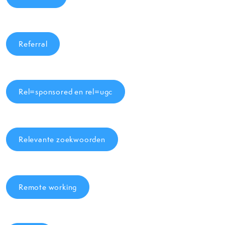
Referral
Rel=sponsored en rel=ugc
Relevante zoekwoorden
Remote working