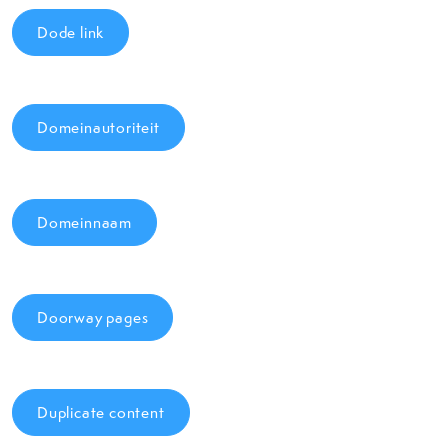
Dode link
Domeinautoriteit
Domeinnaam
Doorway pages
Duplicate content