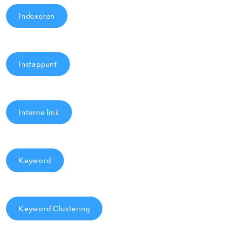
Indexeren
Instappunt
Interne link
Keyword
Keyword Clustering