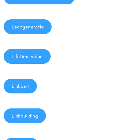
Leadgeneratie
Lifetime value
Linkbait
Linkbuilding