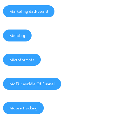
Marketing dashboard
Metatag
Microformats
MoFU: Middle Of Funnel
Mouse tracking