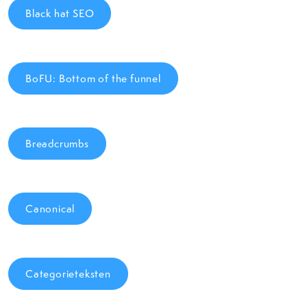
Black hat SEO
BoFU: Bottom of the funnel
Breadcrumbs
Canonical
Categorieteksten