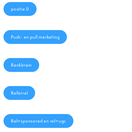
positie 0
Push- en pull marketing
Rankbrain
Referral
Rel=sponsored en rel=ugc