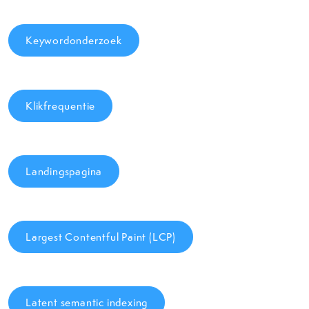
Keywordonderzoek
Klikfrequentie
Landingspagina
Largest Contentful Paint (LCP)
Latent semantic indexing