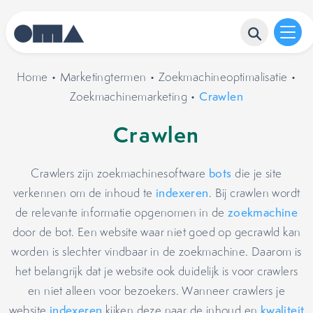
Home
•
Marketingtermen
•
Zoekmachineoptimalisatie
•
Zoekmachinemarketing
•
Crawlen
Crawlen
Crawlers zijn zoekmachinesoftware
bots
die je site
verkennen om de inhoud te
indexeren
. Bij crawlen wordt
de relevante informatie opgenomen in de
zoekmachine
door de bot. Een website waar niet goed op gecrawld kan
worden is slechter vindbaar in de zoekmachine. Daarom is
het belangrijk dat je website ook duidelijk is voor crawlers
en niet alleen voor bezoekers. Wanneer crawlers je
website
indexeren
kijken deze naar de inhoud en
kwaliteit