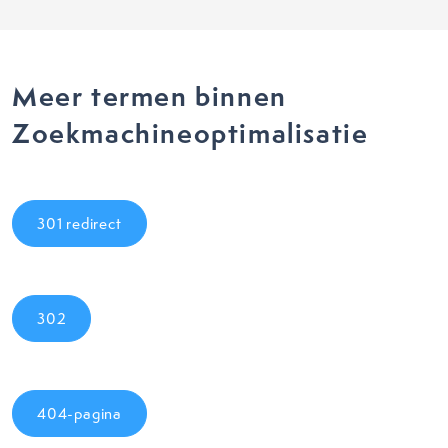
Meer termen binnen
Zoekmachineoptimalisatie
301 redirect
302
404-pagina