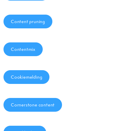
Content pruning
Contentmix
Cookiemelding
Cornerstone content