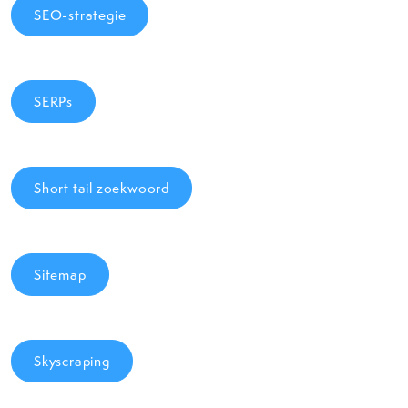
SEO-strategie
SERPs
Short tail zoekwoord
Sitemap
Skyscraping