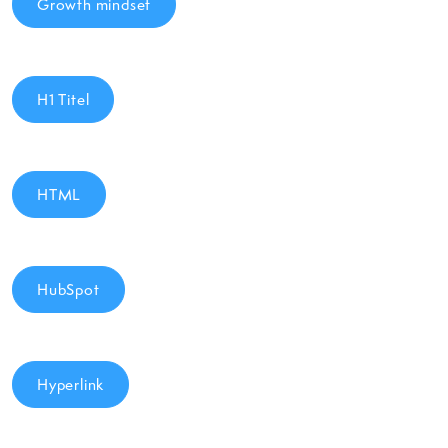
Growth mindset
H1 Titel
HTML
HubSpot
Hyperlink