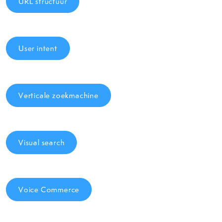
URL structuur
User intent
Verticale zoekmachine
Visual search
Voice Commerce