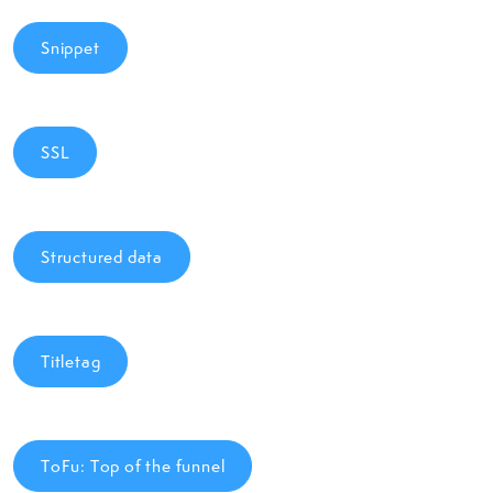
Snippet
SSL
Structured data
Titletag
ToFu: Top of the funnel