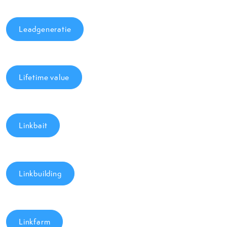
Leadgeneratie
Lifetime value
Linkbait
Linkbuilding
Linkfarm