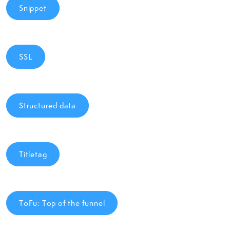
Snippet
SSL
Structured data
Titletag
ToFu: Top of the funnel