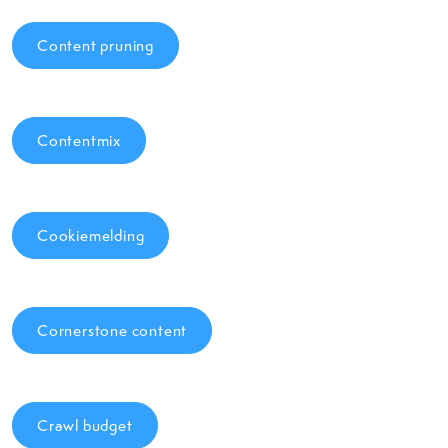
Content pruning
Contentmix
Cookiemelding
Cornerstone content
Crawl budget