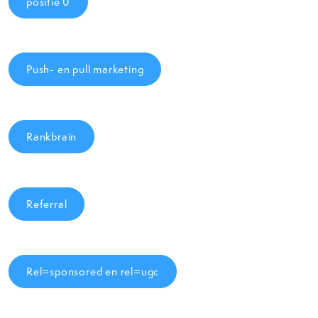
positie 0
Push- en pull marketing
Rankbrain
Referral
Rel=sponsored en rel=ugc