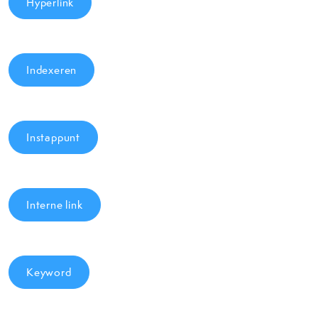
Hyperlink
Indexeren
Instappunt
Interne link
Keyword