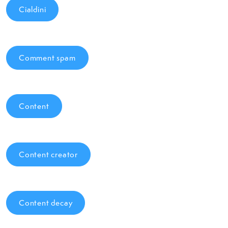
Cialdini
Comment spam
Content
Content creator
Content decay