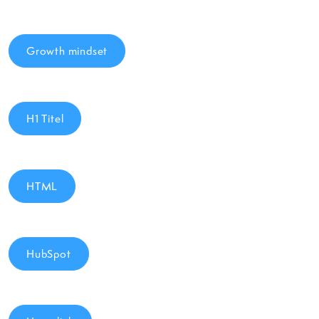
Growth mindset
H1 Titel
HTML
HubSpot