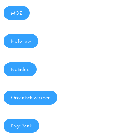
MOZ
Nofollow
Noindex
Organisch verkeer
PageRank