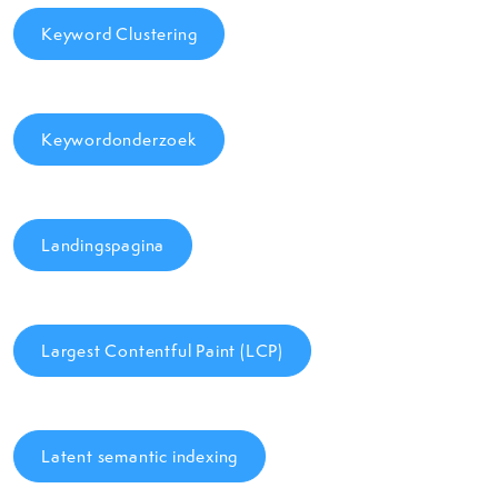
Keyword Clustering
Keywordonderzoek
Landingspagina
Largest Contentful Paint (LCP)
Latent semantic indexing