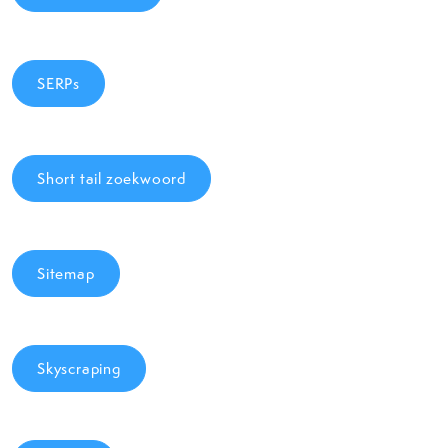
SERPs
Short tail zoekwoord
Sitemap
Skyscraping