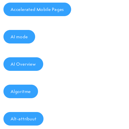
Accelerated Mobile Pages
AI mode
AI Overview
Algoritme
Alt-attribuut