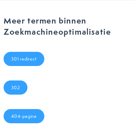
Meer termen binnen
Zoekmachineoptimalisatie
301 redirect
302
404-pagina