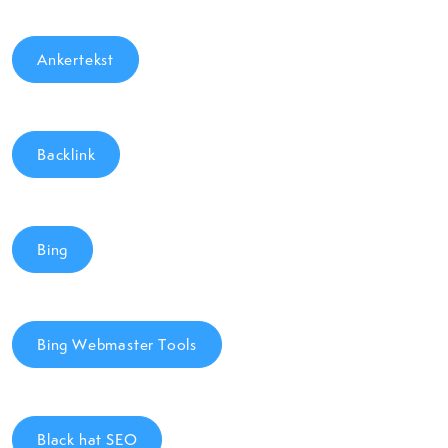
Ankertekst
Backlink
Bing
Bing Webmaster Tools
Black hat SEO