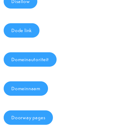
Disallow
Dode link
Domeinautoriteit
Domeinnaam
Doorway pages