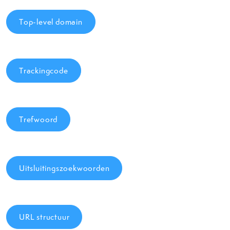
Top-level domain
Trackingcode
Trefwoord
Uitsluitingszoekwoorden
URL structuur