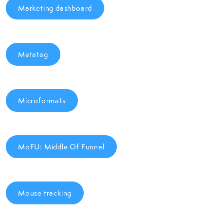
Marketing dashboard
Metatag
Microformats
MoFU: Middle Of Funnel
Mouse tracking