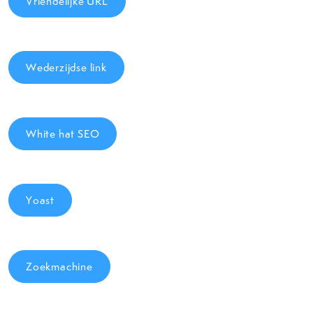
Vriendelijke URL
Wederzijdse link
White hat SEO
Yoast
Zoekmachine