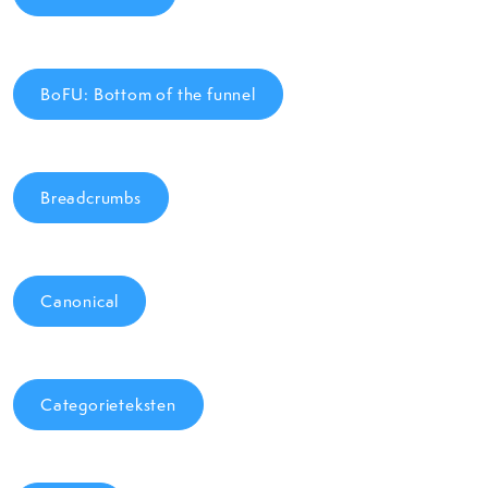
BoFU: Bottom of the funnel
Breadcrumbs
Canonical
Categorieteksten