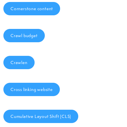
Cornerstone content
Crawl budget
Crawlen
Cross linking website
Cumulative Layout Shift (CLS)