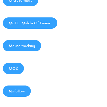
Microformats
MoFU: Middle Of Funnel
Mouse tracking
MOZ
Nofollow