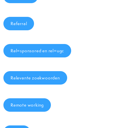
Referral
Rel=sponsored en rel=ugc
Relevante zoekwoorden
Remote working