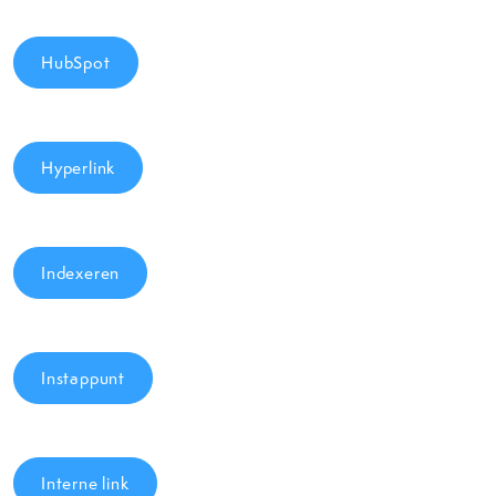
HubSpot
Hyperlink
Indexeren
Instappunt
Interne link