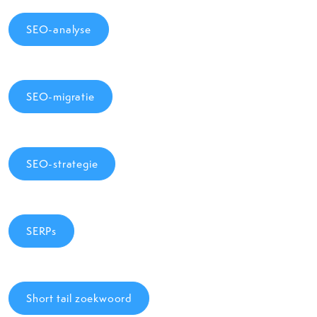
SEO-analyse
SEO-migratie
SEO-strategie
SERPs
Short tail zoekwoord