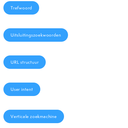
Trefwoord
Uitsluitingszoekwoorden
URL structuur
User intent
Verticale zoekmachine