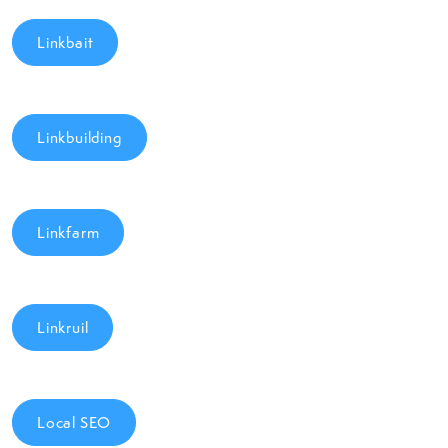
Linkbait
Linkbuilding
Linkfarm
Linkruil
Local SEO