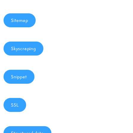
Sitemap
Skyscraping
Snippet
SSL