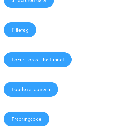
Structured data
Titletag
ToFu: Top of the funnel
Top-level domain
Trackingcode