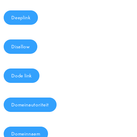
Deeplink
Disallow
Dode link
Domeinautoriteit
Domeinnaam