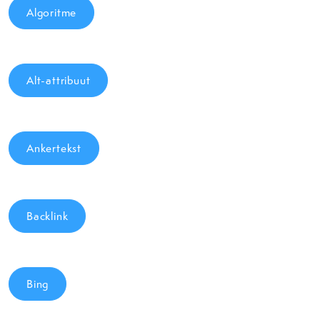
Algoritme
Alt-attribuut
Ankertekst
Backlink
Bing