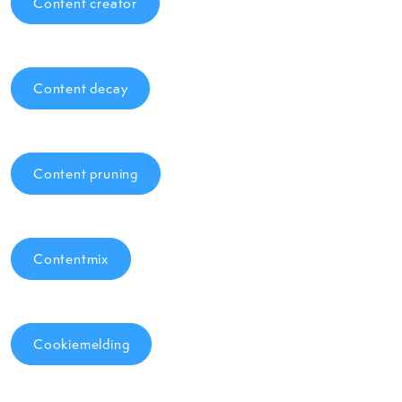
Content creator
Content decay
Content pruning
Contentmix
Cookiemelding