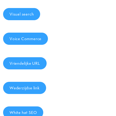
Visual search
Voice Commerce
Vriendelijke URL
Wederzijdse link
White hat SEO