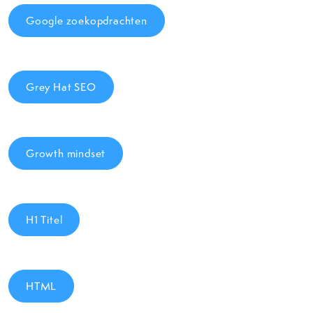
Google zoekopdrachten
Grey Hat SEO
Growth mindset
H1 Titel
HTML