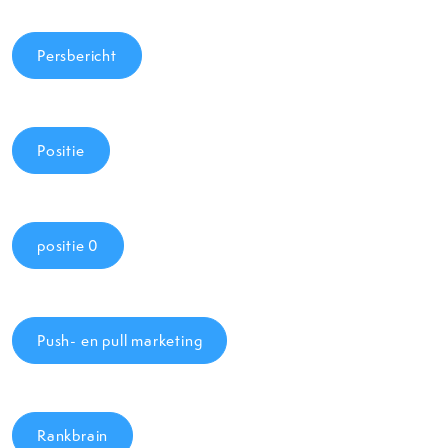
Persbericht
Positie
positie 0
Push- en pull marketing
Rankbrain