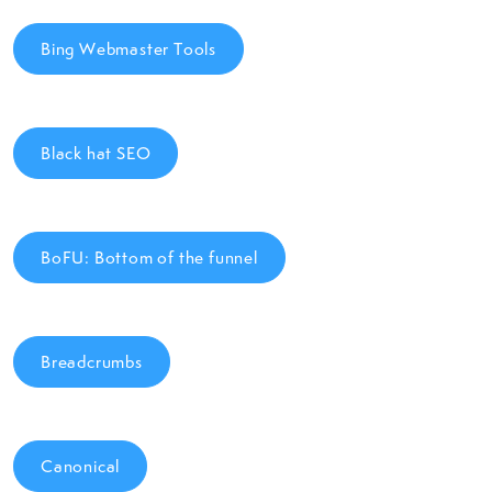
Bing Webmaster Tools
Black hat SEO
BoFU: Bottom of the funnel
Breadcrumbs
Canonical