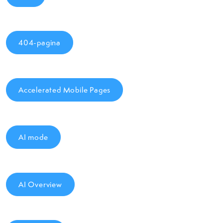
404-pagina
Accelerated Mobile Pages
AI mode
AI Overview