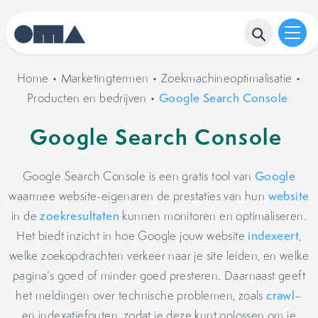
Home
•
Marketingtermen
•
Zoekmachineoptimalisatie
•
Producten en bedrijven
•
Google Search Console
Google Search Console
Google Search Console is een gratis tool van
Google
waarmee website-eigenaren de prestaties van hun
website
in de
zoekresultaten
kunnen monitoren en optimaliseren.
Het biedt inzicht in hoe Google jouw website
indexeert
,
welke zoekopdrachten verkeer naar je site leiden, en welke
pagina’s goed of minder goed presteren. Daarnaast geeft
het meldingen over technische problemen, zoals
crawl
–
en indexatiefouten, zodat je deze kunt oplossen om je