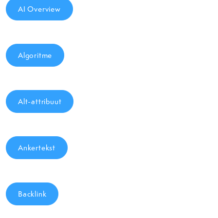
AI Overview
Algoritme
Alt-attribuut
Ankertekst
Backlink