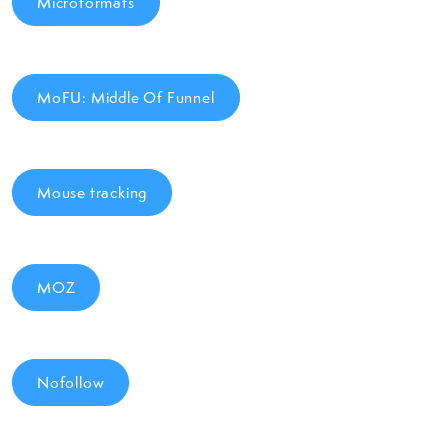
Microformats
MoFU: Middle Of Funnel
Mouse tracking
MOZ
Nofollow