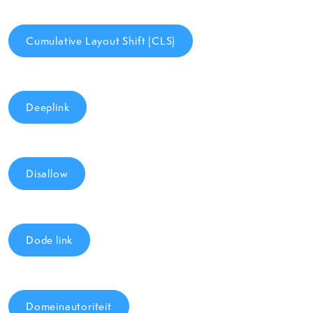
Cumulative Layout Shift (CLS)
Deeplink
Disallow
Dode link
Domeinautoriteit