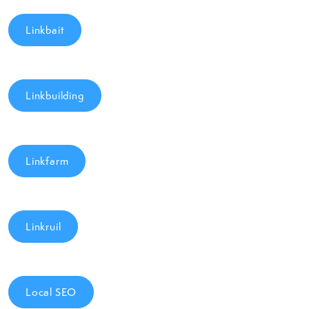
Linkbait
Linkbuilding
Linkfarm
Linkruil
Local SEO