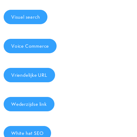
Visual search
Voice Commerce
Vriendelijke URL
Wederzijdse link
White hat SEO