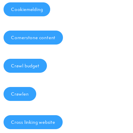
Cookiemelding
Cornerstone content
Crawl budget
Crawlen
Cross linking website