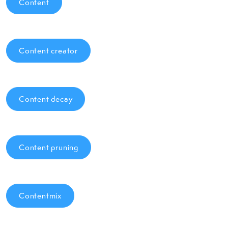
Content
Content creator
Content decay
Content pruning
Contentmix