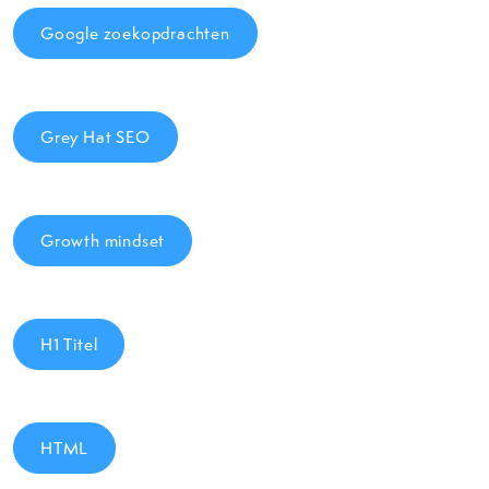
Google zoekopdrachten
Grey Hat SEO
Growth mindset
H1 Titel
HTML