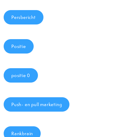
Persbericht
Positie
positie 0
Push- en pull marketing
Rankbrain