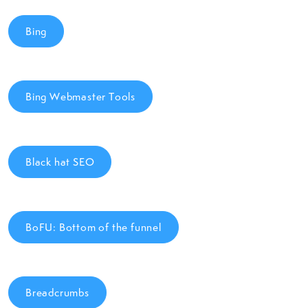
Bing
Bing Webmaster Tools
Black hat SEO
BoFU: Bottom of the funnel
Breadcrumbs