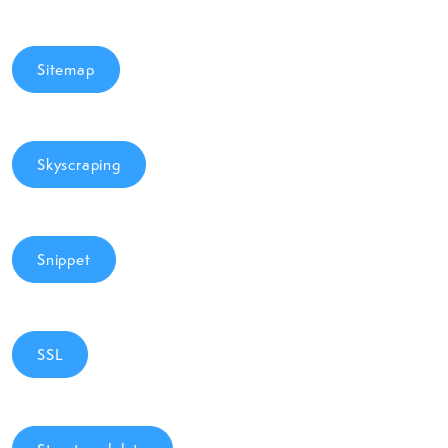
Sitemap
Skyscraping
Snippet
SSL