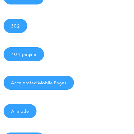
302
404-pagina
Accelerated Mobile Pages
AI mode