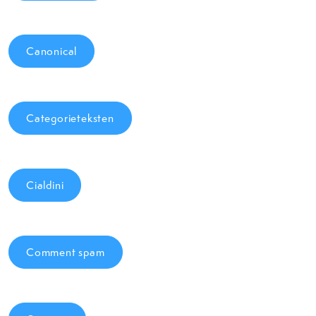
Canonical
Categorieteksten
Cialdini
Comment spam