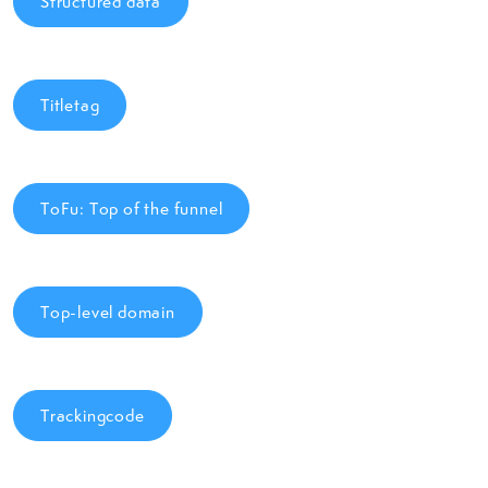
Structured data
Titletag
ToFu: Top of the funnel
Top-level domain
Trackingcode