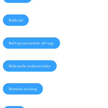
Referral
Rel=sponsored en rel=ugc
Relevante zoekwoorden
Remote working