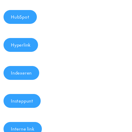
HubSpot
Hyperlink
Indexeren
Instappunt
Interne link