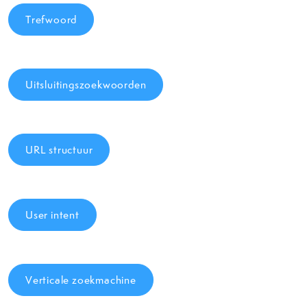
Trefwoord
Uitsluitingszoekwoorden
URL structuur
User intent
Verticale zoekmachine