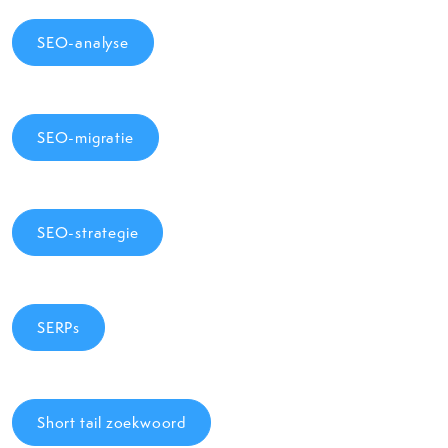
SEO-analyse
SEO-migratie
SEO-strategie
SERPs
Short tail zoekwoord