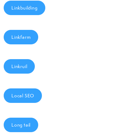
Linkbuilding
Linkfarm
Linkruil
Local SEO
Long tail