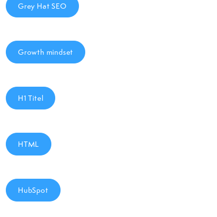
Grey Hat SEO
Growth mindset
H1 Titel
HTML
HubSpot