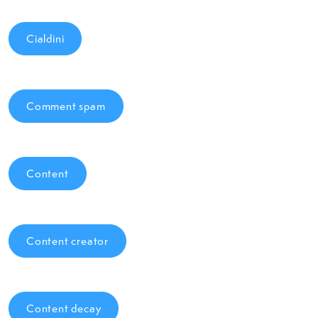
Cialdini
Comment spam
Content
Content creator
Content decay