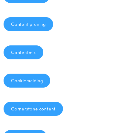
Content pruning
Contentmix
Cookiemelding
Cornerstone content