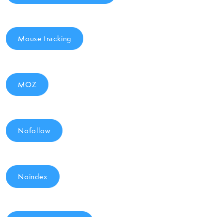
Mouse tracking
MOZ
Nofollow
Noindex