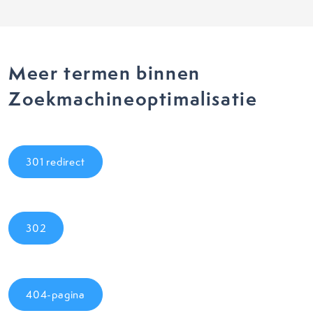
Meer termen binnen
Zoekmachineoptimalisatie
301 redirect
302
404-pagina