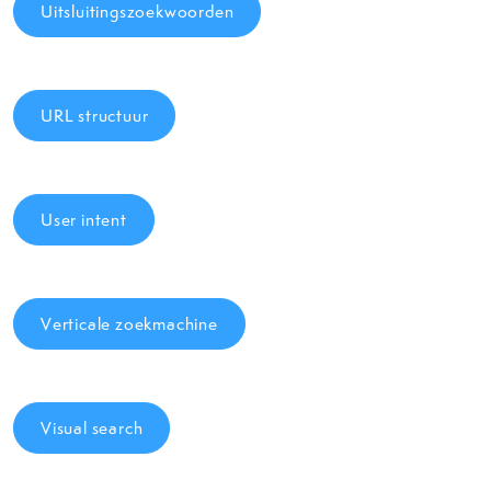
Uitsluitingszoekwoorden
URL structuur
User intent
Verticale zoekmachine
Visual search