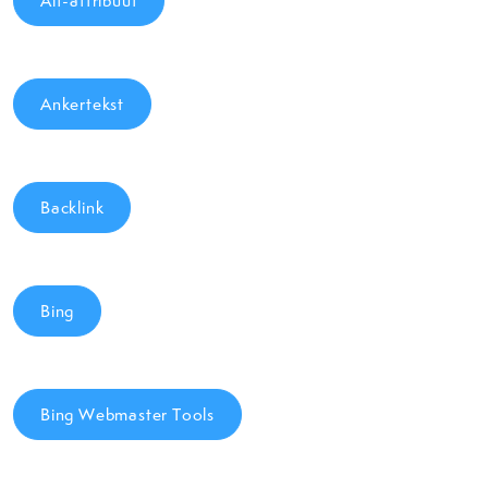
Alt-attribuut
Ankertekst
Backlink
Bing
Bing Webmaster Tools