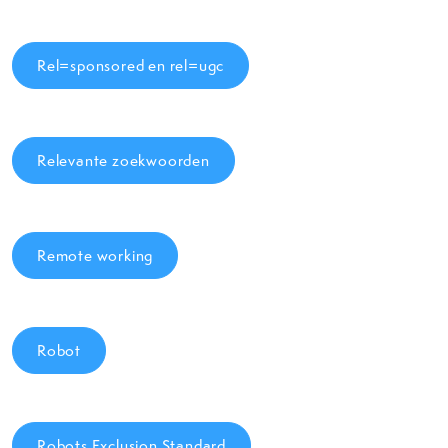
Rel=sponsored en rel=ugc
Relevante zoekwoorden
Remote working
Robot
Robots Exclusion Standard