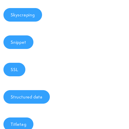
Skyscraping
Snippet
SSL
Structured data
Titletag