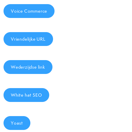
Voice Commerce
Vriendelijke URL
Wederzijdse link
White hat SEO
Yoast