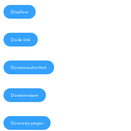
Disallow
Dode link
Domeinautoriteit
Domeinnaam
Doorway pages