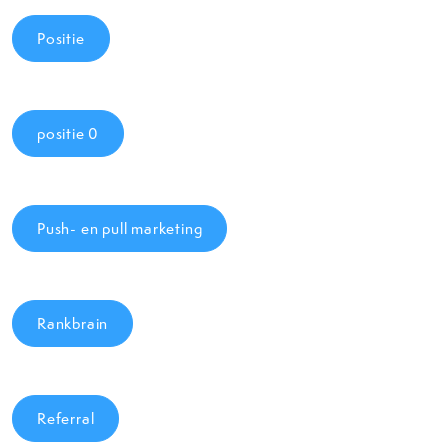
Positie
positie 0
Push- en pull marketing
Rankbrain
Referral