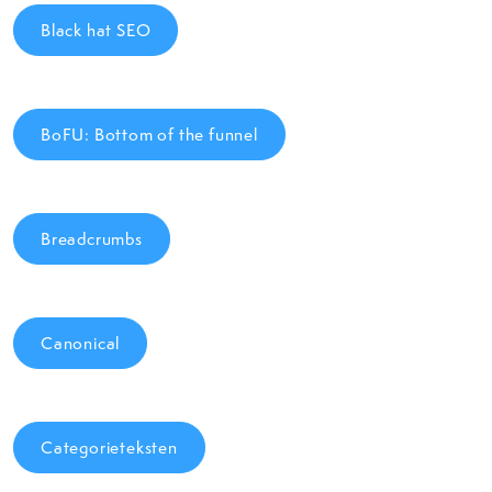
Black hat SEO
BoFU: Bottom of the funnel
Breadcrumbs
Canonical
Categorieteksten