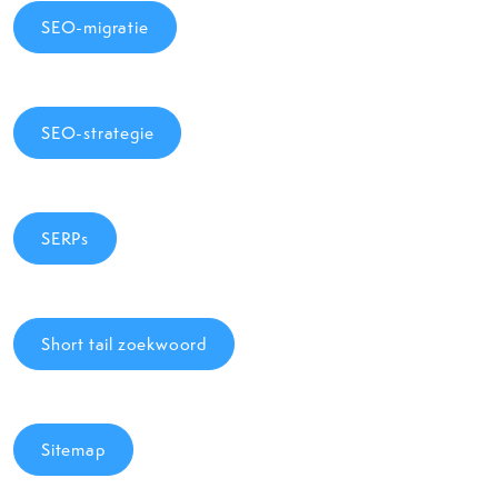
SEO-migratie
SEO-strategie
SERPs
Short tail zoekwoord
Sitemap