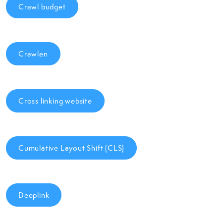
Crawl budget
Crawlen
Cross linking website
Cumulative Layout Shift (CLS)
Deeplink