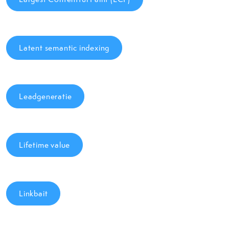
Latent semantic indexing
Leadgeneratie
Lifetime value
Linkbait