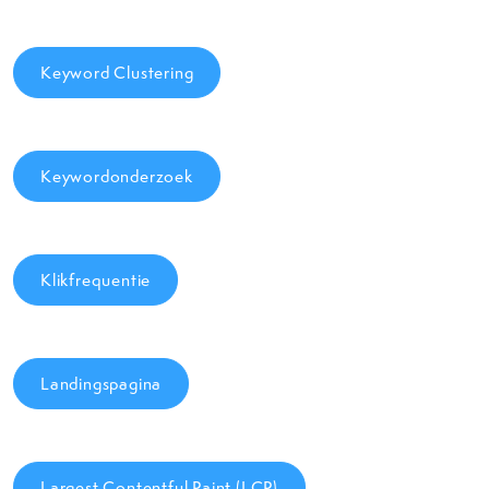
Keyword Clustering
Keywordonderzoek
Klikfrequentie
Landingspagina
Largest Contentful Paint (LCP)