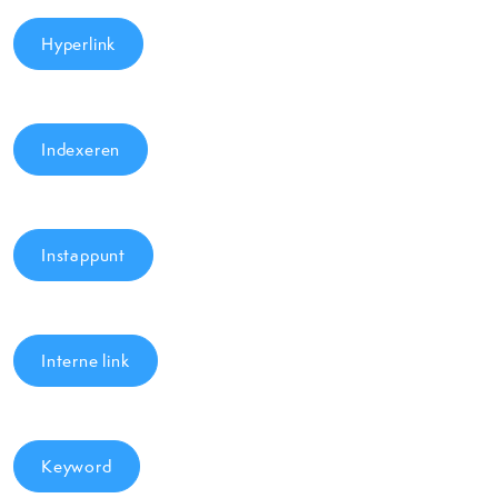
Hyperlink
Indexeren
Instappunt
Interne link
Keyword