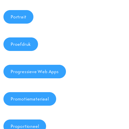
Portrait
Proefdruk
Progressieve Web Apps
Promotiemateriaal
Proportioneel