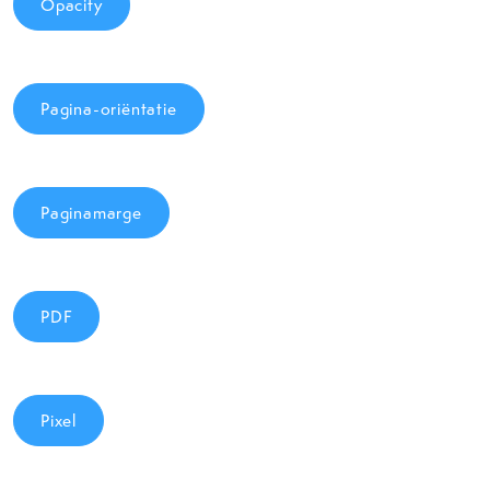
Opacity
Pagina-oriëntatie
Paginamarge
PDF
Pixel