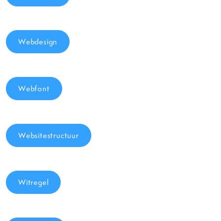
Webdesign
Webfont
Websitestructuur
Witregel