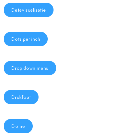
Datavisualisatie
Dots per inch
Drop down menu
Drukfout
E-zine