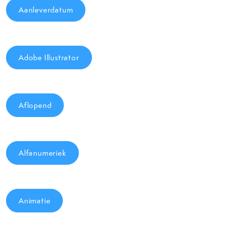
Aanleverdatum
Adobe Illustrator
Aflopend
Alfanumeriek
Animatie