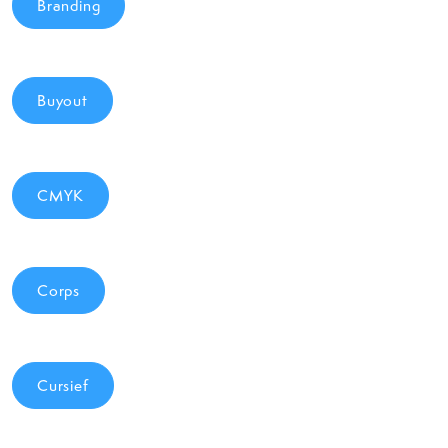
Branding
Buyout
CMYK
Corps
Cursief