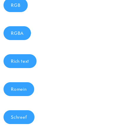
RGB
RGBA
Rich text
Romein
Schreef