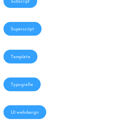
Subscript
Superscript
Template
Typografie
UI webdesign