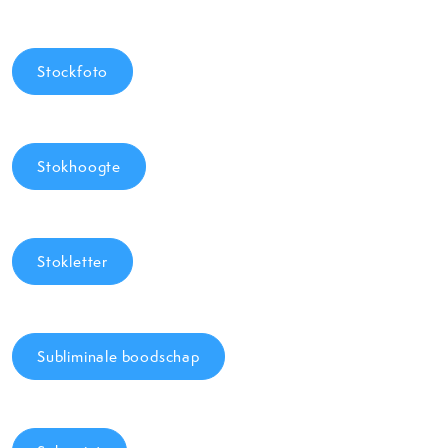
Stockfoto
Stokhoogte
Stokletter
Subliminale boodschap