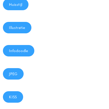
Huisstijl
Illustratie
Infodoodle
JPEG
KISS