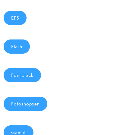
EPS
Flash
Font stack
Fotoshoppen
Gamut