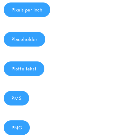
Pixels per inch
Placeholder
Platte tekst
PMS
PNG