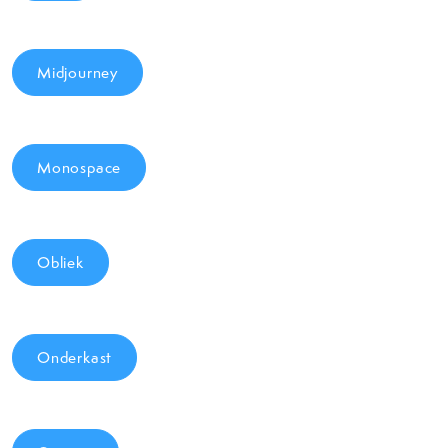
Midjourney
Monospace
Obliek
Onderkast