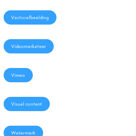
Vectorafbeelding
Videomarketeer
Vimeo
Visual content
Watermerk