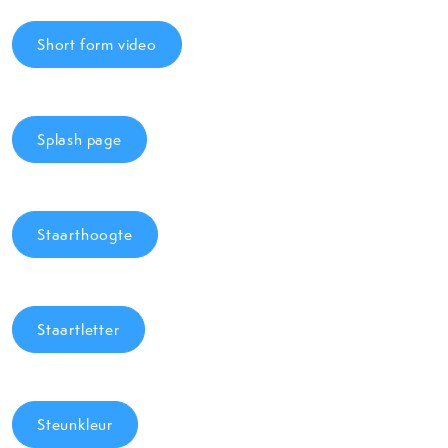
Short form video
Splash page
Staarthoogte
Staartletter
Steunkleur