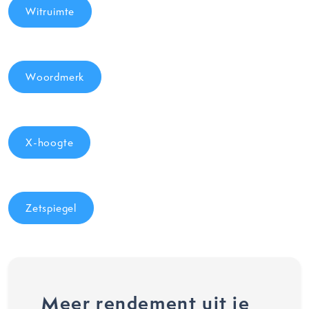
Witruimte
Woordmerk
X-hoogte
Zetspiegel
Meer rendement uit je