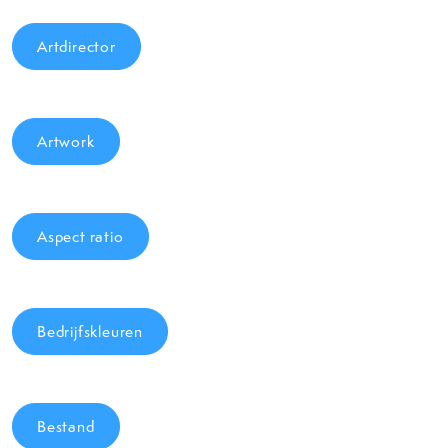
Artdirector
Artwork
Aspect ratio
Bedrijfskleuren
Bestand