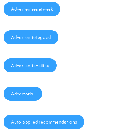
Advertentienetwerk
Advertentietegoed
Advertentieveiling
Advertorial
Auto applied recommendations