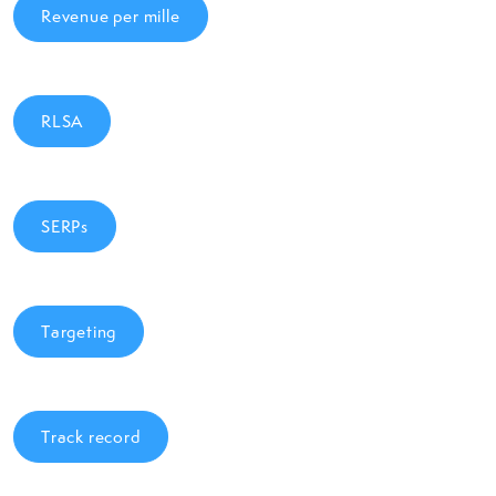
Revenue per mille
RLSA
SERPs
Targeting
Track record