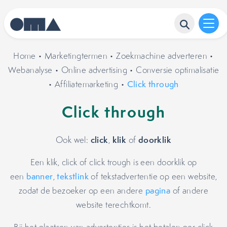
Home
•
Marketingtermen
•
Zoekmachine adverteren
•
Webanalyse
•
Online advertising
•
Conversie optimalisatie
•
Affiliatemarketing
•
Click through
Click through
click
klik
doorklik
Ook wel:
,
of
Een klik, click of click trough is een doorklik op
een
banner
,
tekstlink
of tekstadvertentie op een website,
zodat de bezoeker op een andere
pagina
of andere
website terechtkomt.