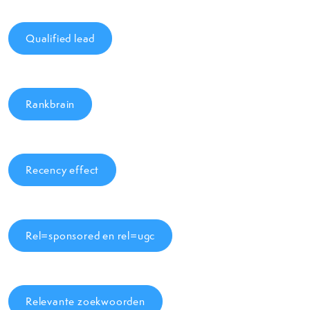
Qualified lead
Rankbrain
Recency effect
Rel=sponsored en rel=ugc
Relevante zoekwoorden