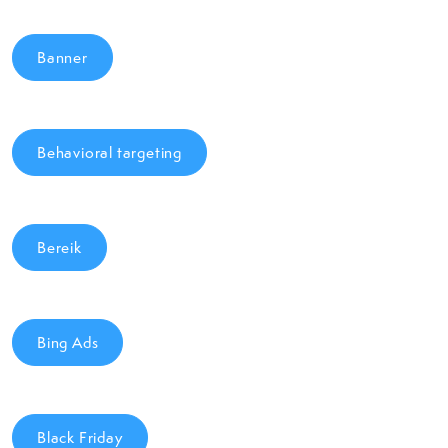
Banner
Behavioral targeting
Bereik
Bing Ads
Black Friday