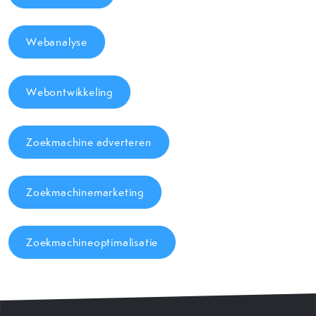
Webanalyse
Webontwikkeling
Zoekmachine adverteren
Zoekmachinemarketing
Zoekmachineoptimalisatie