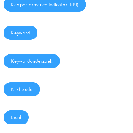
Key performance indicator (KPI)
Keyword
Keywordonderzoek
Klikfraude
Lead