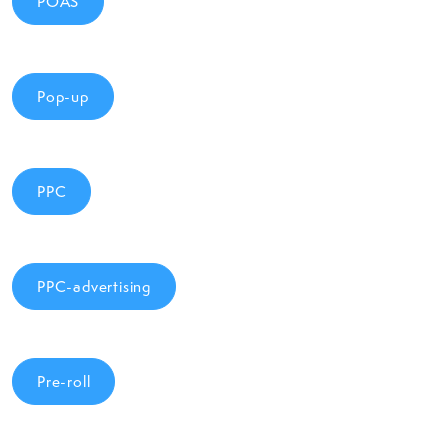
POAS
Pop-up
PPC
PPC-advertising
Pre-roll