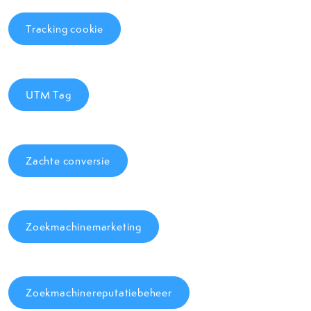
Tracking cookie
UTM Tag
Zachte conversie
Zoekmachinemarketing
Zoekmachinereputatiebeheer