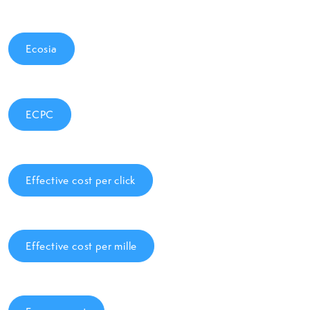
Ecosia
ECPC
Effective cost per click
Effective cost per mille