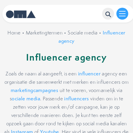
Home
•
Marketingtermen
•
Sociale media
•
Influencer
agency
Influencer agency
Zoals de naam al aangeeft, is een
influencer
agency een
organisatie die samenwerkt met merken en influencers om
marketingcampagnes
uit te voeren, voornamelijk via
s
ociale media
. Passende
influencers
vinden om in te
zetten voor jouw merk en/of campagne, kan je op
verschillende manieren doen. Je kunt ten eerste zelf
opzoek gaan door rond te kijken op social media kanalen
als
Instagram
of
Youtube
. Hier vind je vele influencers die