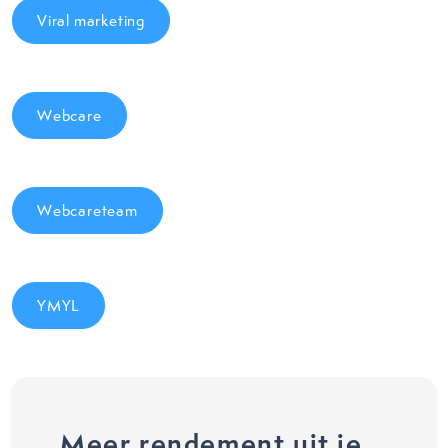
Viral marketing
Webcare
Webcareteam
YMYL
Meer rendement uit je