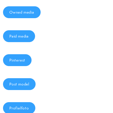
Owned media
Paid media
Pinterest
Post model
Profielfoto