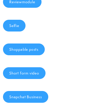
Reviewmodule
Selfie
Shoppable posts
Short form video
Snapchat Business