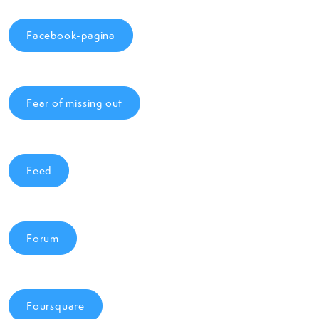
Facebook-pagina
Fear of missing out
Feed
Forum
Foursquare