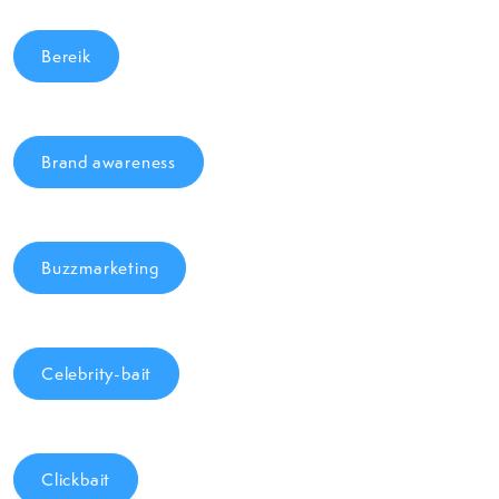
Bereik
Brand awareness
Buzzmarketing
Celebrity-bait
Clickbait