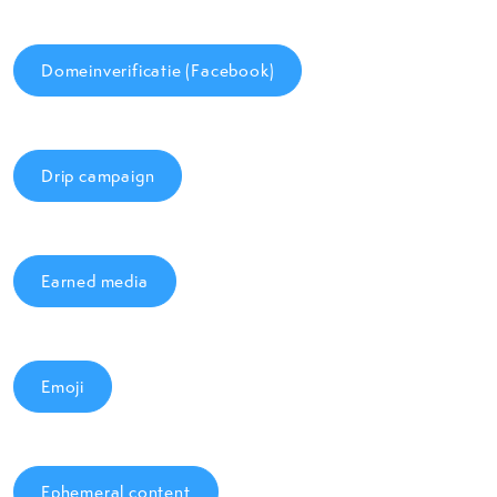
Domeinverificatie (Facebook)
Drip campaign
Earned media
Emoji
Ephemeral content