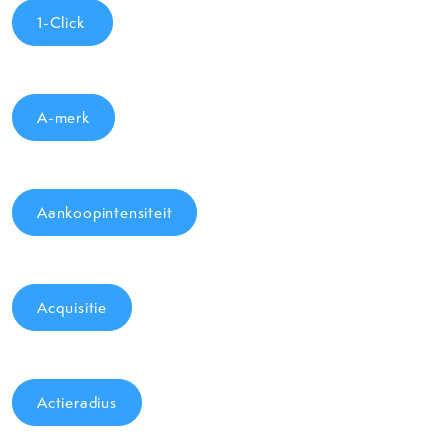
1-Click
A-merk
Aankoopintensiteit
Acquisitie
Actieradius