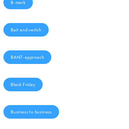
B-merk
Bait and switch
BANT-approach
Black Friday
Business to business