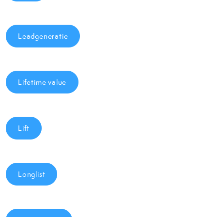
Leadgeneratie
Lifetime value
Lift
Longlist