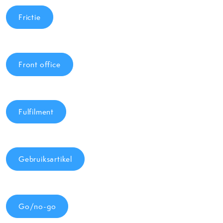
Frictie
Front office
Fulfilment
Gebruiksartikel
Go/no-go