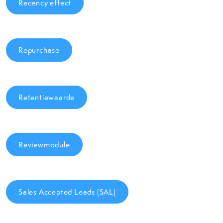
Recency effect
Repurchase
Retentiewaarde
Reviewmodule
Sales Accepted Leads (SAL)