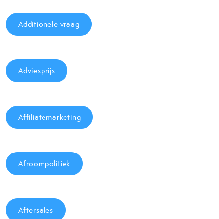
Additionele vraag
Adviesprijs
Affiliatemarketing
Afroompolitiek
Aftersales