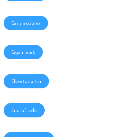
Early adopter
Eigen merk
Elevator pitch
End-of-sale