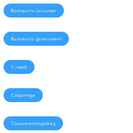
Business to consumer
Business to government
C-merk
Colportage
Consumentengedrag