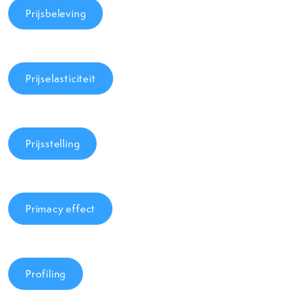
Prijsbeleving
Prijselasticiteit
Prijsstelling
Primacy effect
Profiling