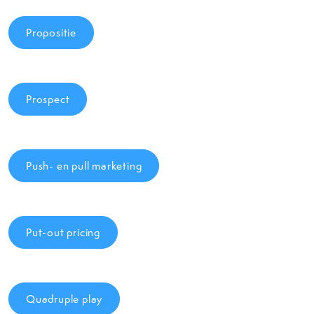
Propositie
Prospect
Push- en pull marketing
Put-out pricing
Quadruple play