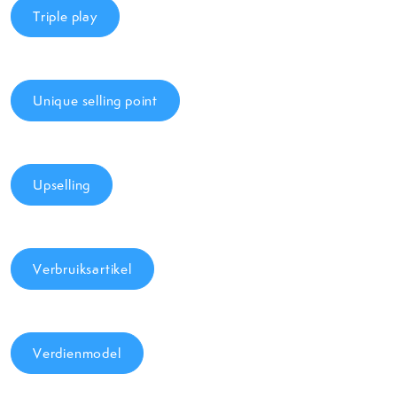
Triple play
Unique selling point
Upselling
Verbruiksartikel
Verdienmodel