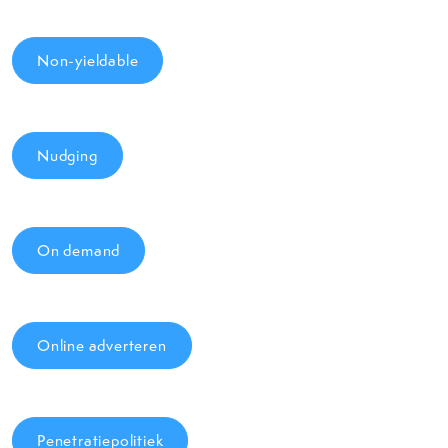
Non-yieldable
Nudging
On demand
Online adverteren
Penetratiepolitiek