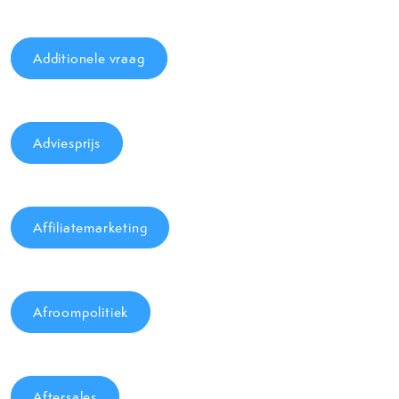
Additionele vraag
Adviesprijs
Affiliatemarketing
Afroompolitiek
Aftersales