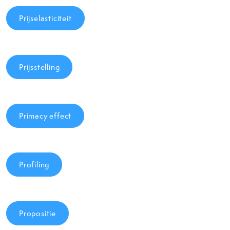
Prijselasticiteit
Prijsstelling
Primacy effect
Profiling
Propositie