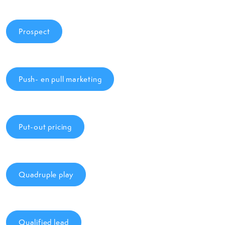
Prospect
Push- en pull marketing
Put-out pricing
Quadruple play
Qualified lead