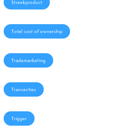
Streekproduct
Total cost of ownership
Trademarketing
Transacties
Trigger