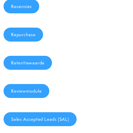
Recensies
Repurchase
Retentiewaarde
Reviewmodule
Sales Accepted Leads (SAL)