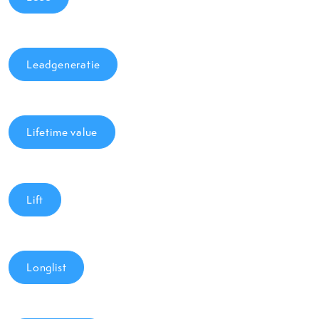
Leadgeneratie
Lifetime value
Lift
Longlist