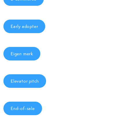
Early adopter
Eigen merk
Elevator pitch
End-of-sale