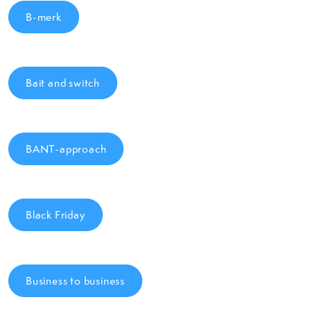
B-merk
Bait and switch
BANT-approach
Black Friday
Business to business