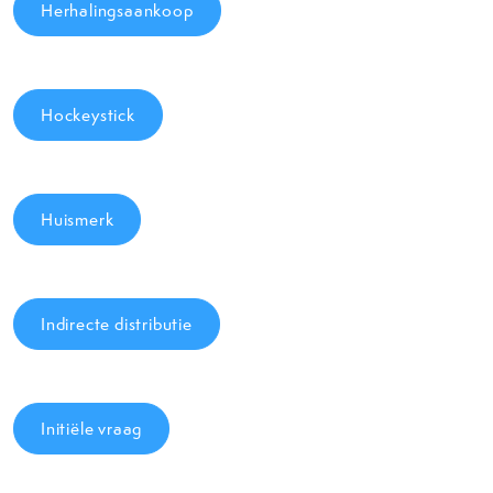
Herhalingsaankoop
Hockeystick
Huismerk
Indirecte distributie
Initiële vraag