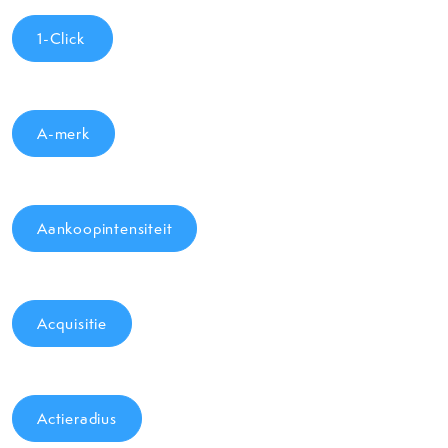
1-Click
A-merk
Aankoopintensiteit
Acquisitie
Actieradius