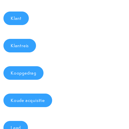
Klant
Klantreis
Koopgedrag
Koude acquisitie
Lead