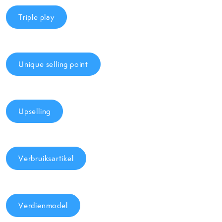
Triple play
Unique selling point
Upselling
Verbruiksartikel
Verdienmodel