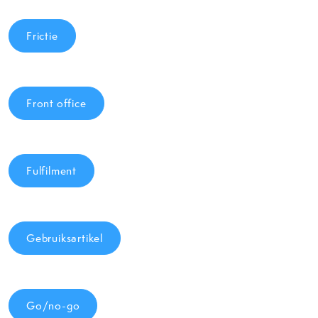
Frictie
Front office
Fulfilment
Gebruiksartikel
Go/no-go