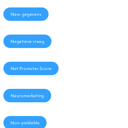
Naw-gegevens
Negatieve vraag
Net Promoter Score
Neuromarketing
Non-yieldable