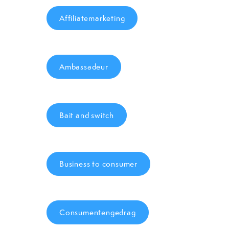
Affiliatemarketing
Ambassadeur
Bait and switch
Business to consumer
Consumentengedrag