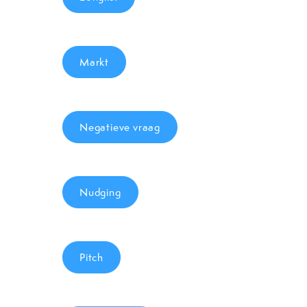
Markt
Negatieve vraag
Nudging
Pitch