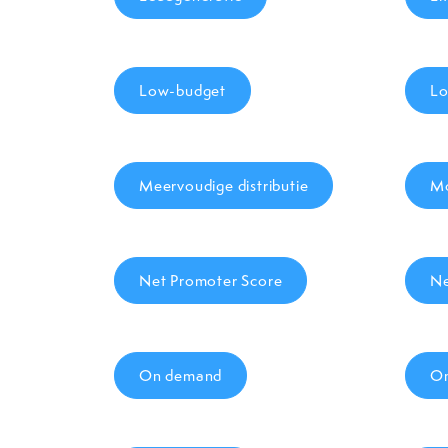
Low-budget
Lo
Meervoudige distributie
Mo
Net Promoter Score
Ne
On demand
On