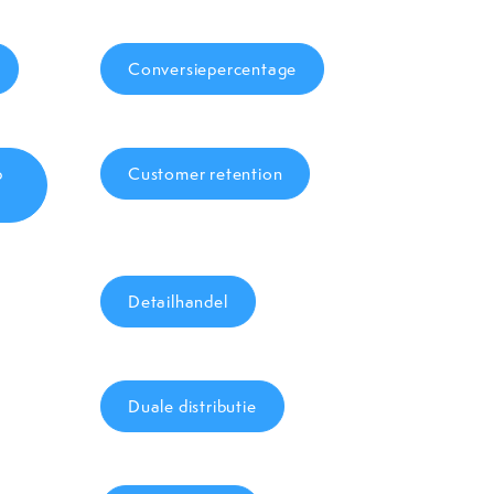
Conversiepercentage
p
Customer retention
Detailhandel
Duale distributie