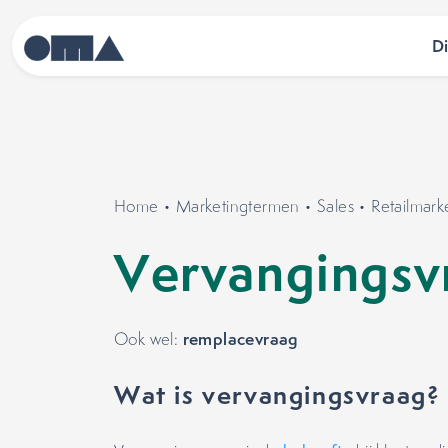
D
Home
•
Marketingtermen
•
Sales
•
Retailmark
Vervangingsv
remplacevraag
Ook wel:
Wat is vervangingsvraag?