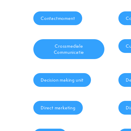
Contactmoment
Co
Crossmediale
Cu
Communicatie
Decision making unit
De
Direct marketing
Di