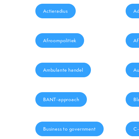
Actieradius
Ad
Afroompolitiek
Af
Ambulante handel
Au
BANT-approach
Bl
Business to government
C-