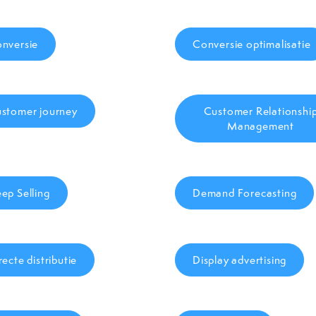
nversie
Conversie optimalisatie
stomer journey
Customer Relationshi
Management
ep Selling
Demand Forecasting
recte distributie
Display advertising