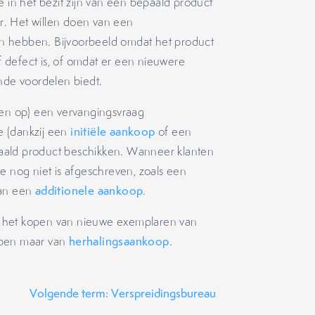
ie in het bezit zijn van een bepaald product
. Het willen doen van een
n hebben. Bijvoorbeeld omdat het product
 defect is, of omdat er een nieuwere
nde voordelen biedt.
len op) een vervangingsvraag
e (dankzij een
initiële aankoop
of een
aald product beschikken. Wanneer klanten
e nog niet is afgeschreven, zoals een
van een
additionele aankoop
.
bij het kopen van nieuwe exemplaren van
open maar van
herhalingsaankoop
.
Volgende term: Verspreidingsbureau