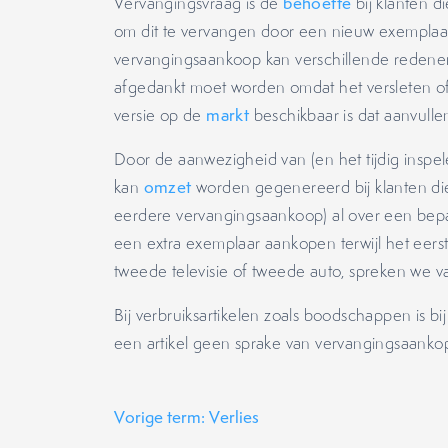
Vervangingsvraag is de
behoefte
bij klanten d
om dit te vervangen door een nieuw exemplaar
vervangingsaankoop kan verschillende redene
afgedankt moet worden omdat het versleten of
versie op de
markt
beschikbaar is dat aanvulle
Door de aanwezigheid van (en het tijdig inspe
kan
omzet
worden gegenereerd bij klanten di
eerdere vervangingsaankoop) al over een bep
een extra exemplaar aankopen terwijl het eerst
tweede televisie of tweede auto, spreken we 
Bij verbruiksartikelen zoals boodschappen is 
een artikel geen sprake van vervangingsaank
Vorige term: Verlies