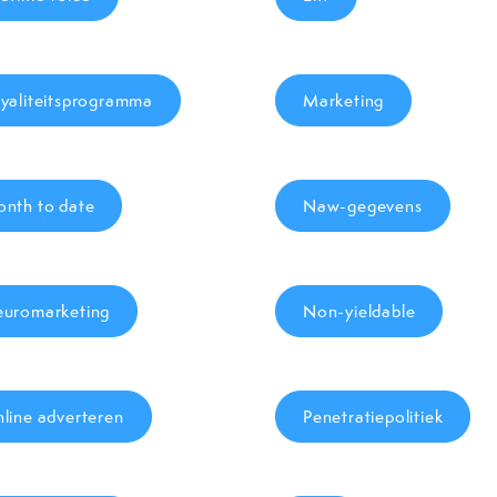
yaliteitsprogramma
Marketing
nth to date
Naw-gegevens
uromarketing
Non-yieldable
line adverteren
Penetratiepolitiek