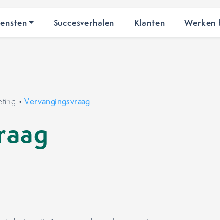
iensten
Succesverhalen
Klanten
Werken b
eting
•
Vervangingsvraag
raag