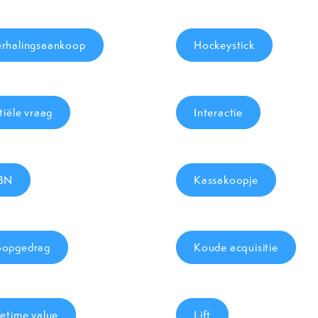
rhalingsaankoop
Hockeystick
itiële vraag
Interactie
SBN
Kassakoopje
opgedrag
Koude acquisitie
fetime value
Lift