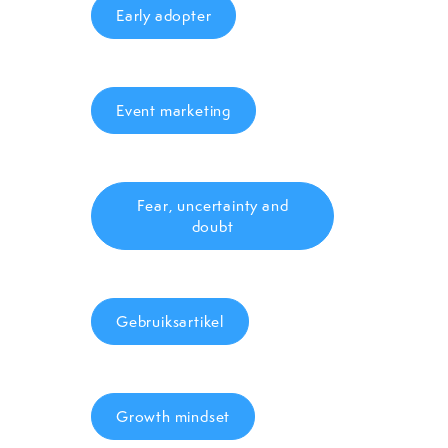
Early adopter
Event marketing
Fear, uncertainty and
doubt
Gebruiksartikel
Growth mindset