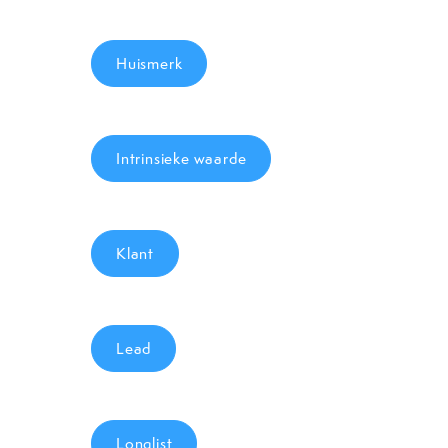
Huismerk
Intrinsieke waarde
Klant
Lead
Longlist