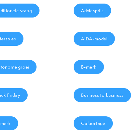
ditionele vraag
Adviesprijs
tersales
AIDA-model
tonome groei
B-merk
ack Friday
Business to business
merk
Colportage