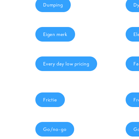
Dumping
Dy
Eigen merk
El
Every day low pricing
Fa
Frictie
Fr
Go/no-go
Go