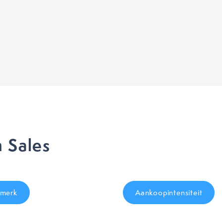
 Sales
merk
Aankoopintensiteit