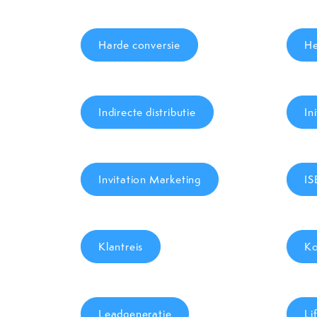
Harde conversie
He
Indirecte distributie
In
Invitation Marketing
I
Klantreis
Ko
Leadgeneratie
Li