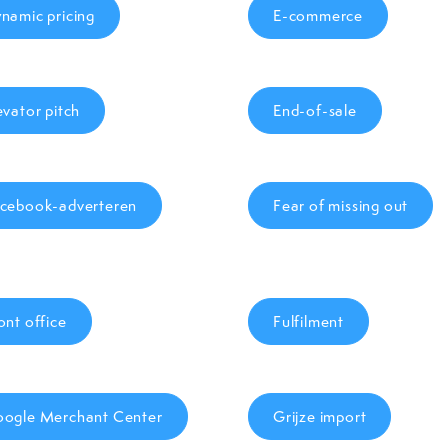
namic pricing
E-commerce
evator pitch
End-of-sale
cebook-adverteren
Fear of missing out
ont office
Fulfilment
ogle Merchant Center
Grijze import