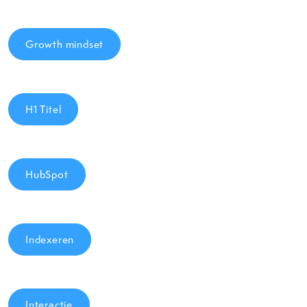
Growth mindset
H1 Titel
HubSpot
Indexeren
Interactie