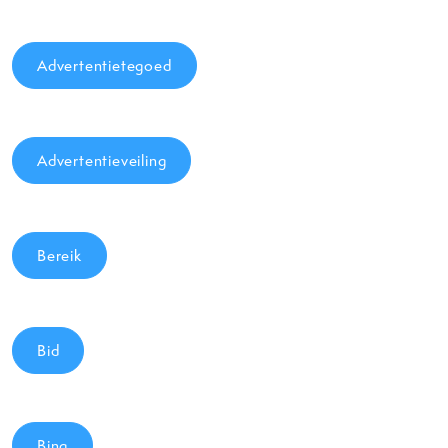
Advertentietegoed
Advertentieveiling
Bereik
Bid
Bing