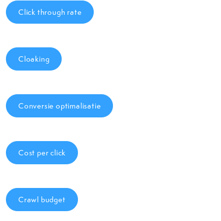
Click through rate
Cloaking
Conversie optimalisatie
Cost per click
Crawl budget