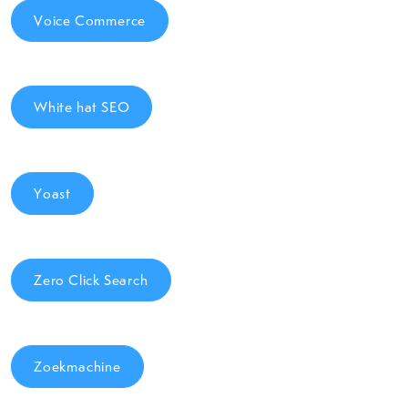
Voice Commerce
White hat SEO
Yoast
Zero Click Search
Zoekmachine