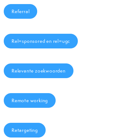
Referral
Rel=sponsored en rel=ugc
Relevante zoekwoorden
Remote working
Retargeting