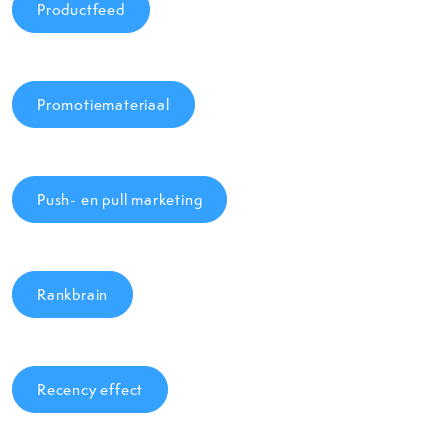
Productfeed
Promotiemateriaal
Push- en pull marketing
Rankbrain
Recency effect