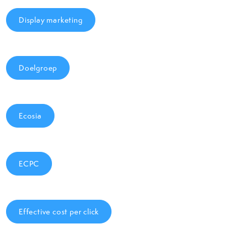
Display marketing
Doelgroep
Ecosia
ECPC
Effective cost per click