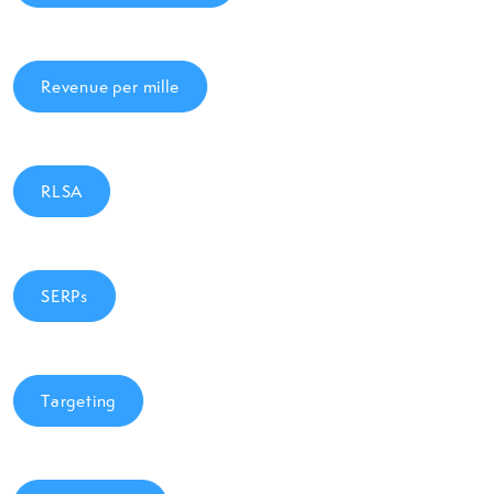
Revenue per mille
RLSA
SERPs
Targeting