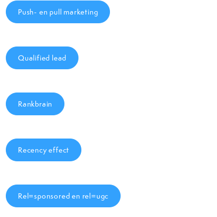
Push- en pull marketing
Qualified lead
Rankbrain
Recency effect
Rel=sponsored en rel=ugc