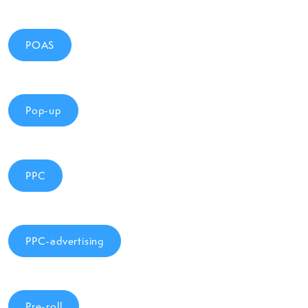
POAS
Pop-up
PPC
PPC-advertising
Pre-roll