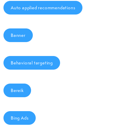
Auto applied recommendations
Banner
Behavioral targeting
Bereik
Bing Ads