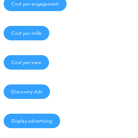
Cost per engagement
Cost per mille
Cost per view
Discovery Ads
Display advertising