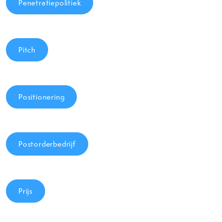
Penetratiepolitiek
Pitch
Positionering
Postorderbedrijf
Prijs