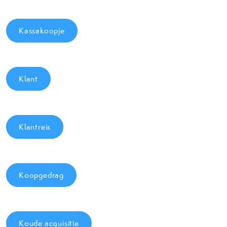
Kassakoopje
Klant
Klantreis
Koopgedrag
Koude acquisitie