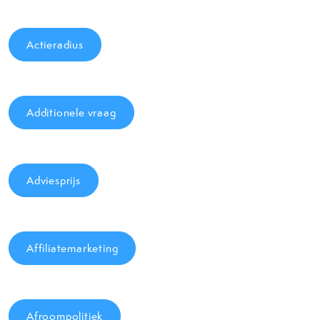
Actieradius
Additionele vraag
Adviesprijs
Affiliatemarketing
Afroompolitiek