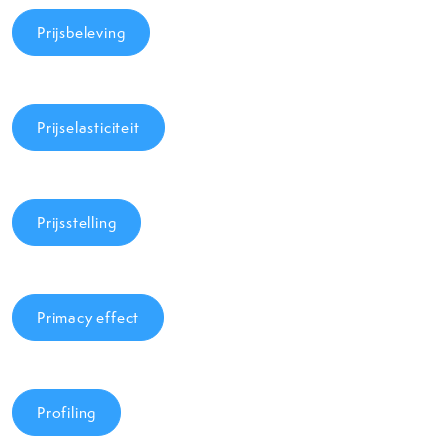
Prijsbeleving
Prijselasticiteit
Prijsstelling
Primacy effect
Profiling