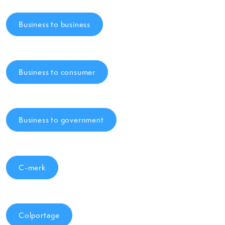
Business to business
Business to consumer
Business to government
C-merk
Colportage