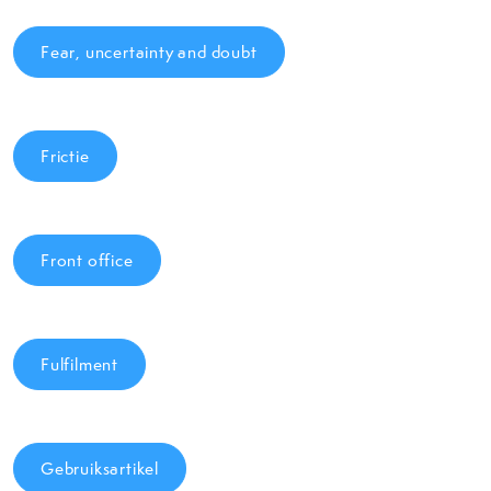
Fear, uncertainty and doubt
Frictie
Front office
Fulfilment
Gebruiksartikel