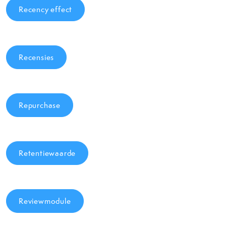
Recency effect
Recensies
Repurchase
Retentiewaarde
Reviewmodule