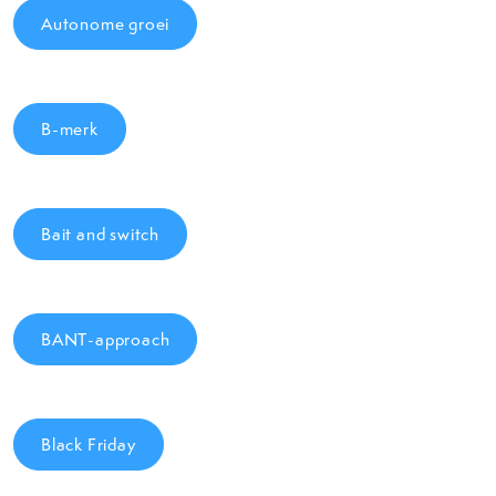
Autonome groei
B-merk
Bait and switch
BANT-approach
Black Friday