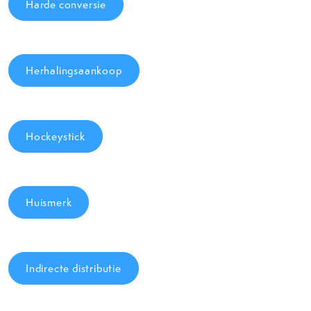
Harde conversie
Herhalingsaankoop
Hockeystick
Huismerk
Indirecte distributie