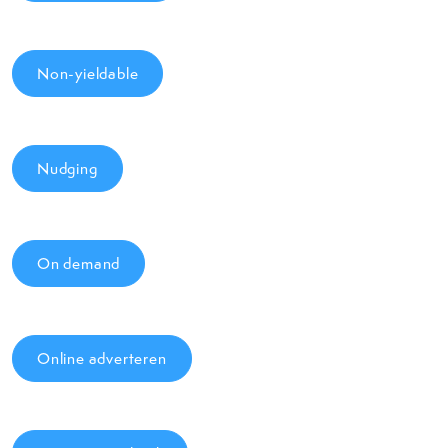
Non-yieldable
Nudging
On demand
Online adverteren