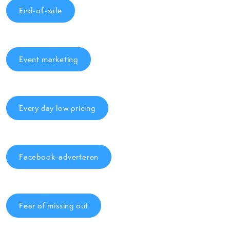
End-of-sale
Event marketing
Every day low pricing
Facebook-adverteren
Fear of missing out