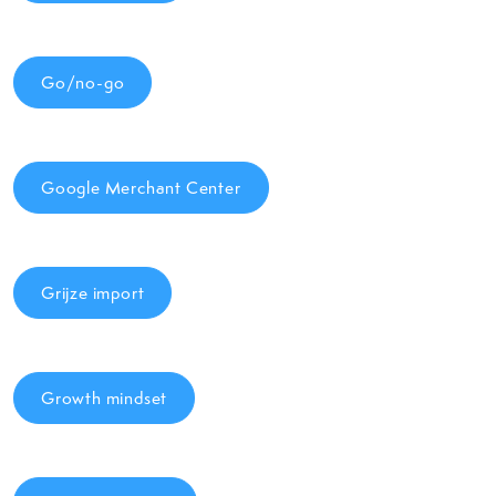
Go/no-go
Google Merchant Center
Grijze import
Growth mindset