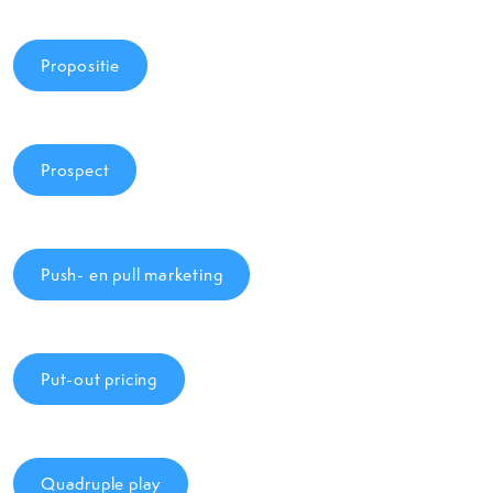
Propositie
Prospect
Push- en pull marketing
Put-out pricing
Quadruple play