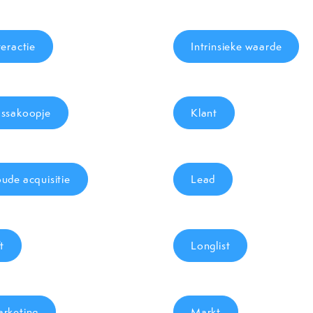
teractie
Intrinsieke waarde
ssakoopje
Klant
ude acquisitie
Lead
ft
Longlist
rketing
Markt