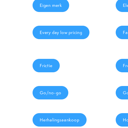
Eigen merk
El
Every day low pricing
Fa
Frictie
Fr
Go/no-go
Go
Herhalingsaankoop
Ho