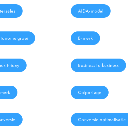
tersales
AIDA-model
tonome groei
B-merk
ack Friday
Business to business
merk
Colportage
nversie
Conversie optimalisatie