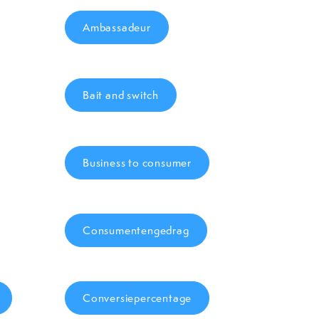
Ambassadeur
Bait and switch
Business to consumer
Consumentengedrag
Conversiepercentage