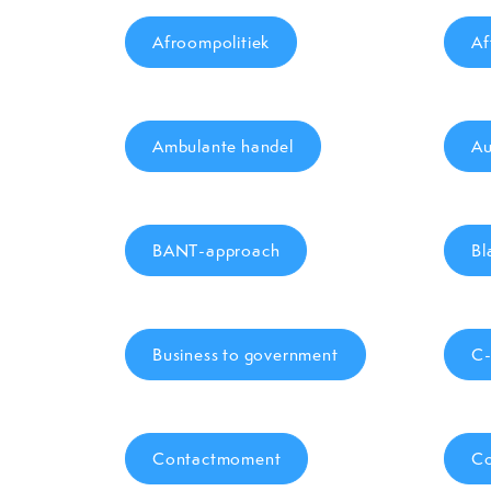
Afroompolitiek
Af
Ambulante handel
Au
BANT-approach
Bl
Business to government
C-
Contactmoment
Co