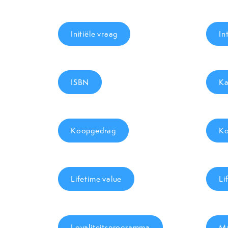
Initiële vraag
In
ISBN
Ka
Koopgedrag
Ko
Lifetime value
Li
Loyaliteitsprogramma
Ma