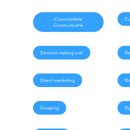
Crossmediale
Cu
Communicatie
Decision making unit
De
Direct marketing
Di
Dumping
Dy