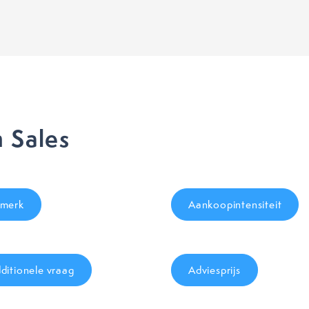
 Sales
merk
Aankoopintensiteit
ditionele vraag
Adviesprijs