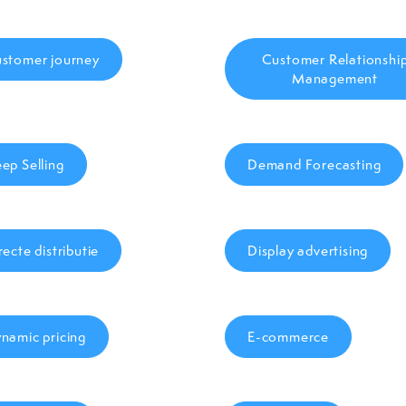
stomer journey
Customer Relationshi
Management
ep Selling
Demand Forecasting
recte distributie
Display advertising
namic pricing
E-commerce