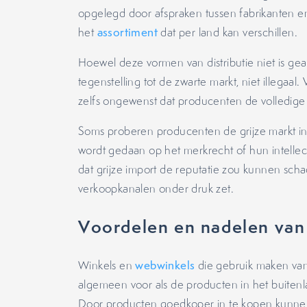
opgelegd door afspraken tussen fabrikanten en
het
assortiment
dat per land kan verschillen.
Hoewel deze vormen van distributie niet is gea
tegenstelling tot de zwarte markt, niet illegaa
zelfs ongewenst dat producenten de volledig
Soms proberen producenten de grijze markt in
wordt gedaan op het merkrecht of hun intellec
dat grijze import de reputatie zou kunnen sch
verkoopkanalen onder druk zet.
Voordelen en nadelen van 
Winkels en
webwinkels
die gebruik maken van 
algemeen voor als de producten in het buite
Door producten goedkoper in te kopen kunn