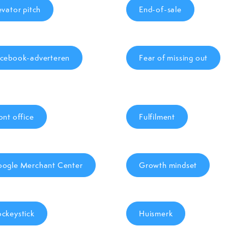
evator pitch
End-of-sale
cebook-adverteren
Fear of missing out
ont office
Fulfilment
ogle Merchant Center
Growth mindset
ckeystick
Huismerk