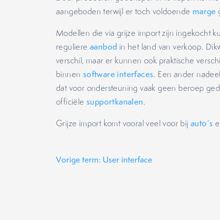
aangeboden terwijl er toch voldoende
marge
Modellen die via grijze import zijn ingekocht 
reguliere
aanbod
in het land van verkoop. Dikwi
verschil, maar er kunnen ook praktische verschi
binnen
software interfaces
. Een ander nadeel
dat voor ondersteuning vaak geen beroep geda
officiële
supportkanalen
.
Grijze import komt vooral veel voor bij
auto’s
en
Vorige term: User interface