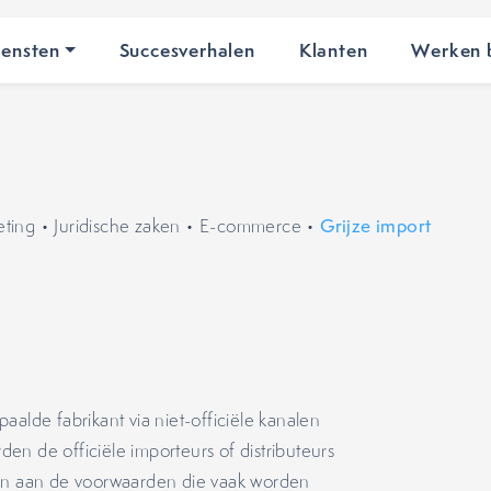
iensten
Succesverhalen
Klanten
Werken b
eting
•
Juridische zaken
•
E-commerce
•
Grijze import
aalde fabrikant via niet-officiële kanalen
en de officiële importeurs of distributeurs
den aan de voorwaarden die vaak worden