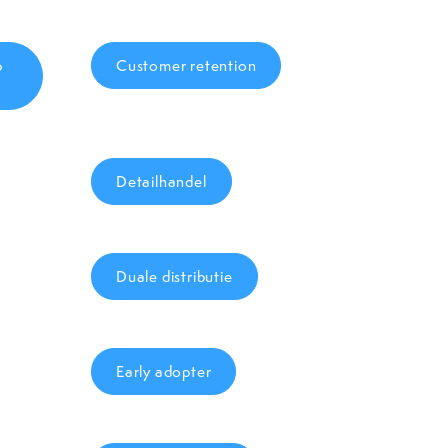
p
Customer retention
Detailhandel
Duale distributie
Early adopter