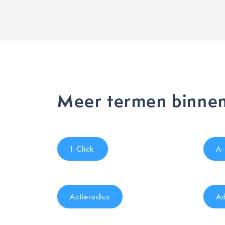
Meer termen binnen
1-Click
A-
Actieradius
Ad