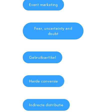
Event marketing
Fear, uncertainty and
doubt
Gebruiksartikel
Harde conversie
Indirecte distributie