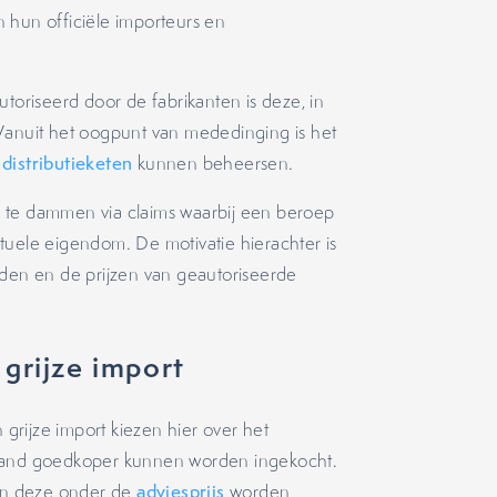
 hun officiële importeurs en
utoriseerd door de fabrikanten is deze, in
l. Vanuit het oogpunt van mededinging is het
e
distributieketen
kunnen beheersen.
 te dammen via claims waarbij een beroep
tuele eigendom. De motivatie hierachter is
aden en de prijzen van geautoriseerde
grijze import
grijze import kiezen hier over het
nland goedkoper kunnen worden ingekocht.
en deze onder de
adviesprijs
worden