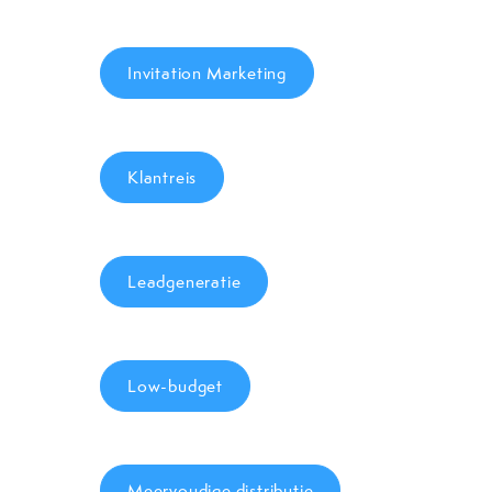
Invitation Marketing
Klantreis
Leadgeneratie
Low-budget
Meervoudige distributie