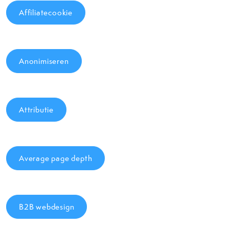
Affiliatecookie
Anonimiseren
Attributie
Average page depth
B2B webdesign