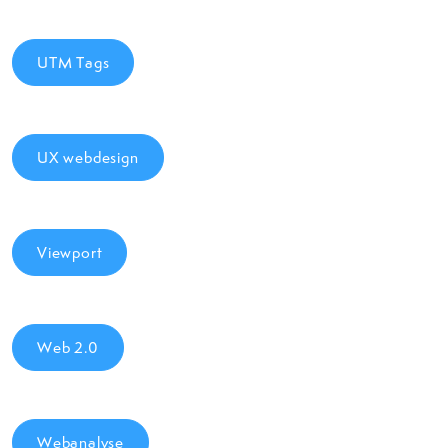
UTM Tags
UX webdesign
Viewport
Web 2.0
Webanalyse