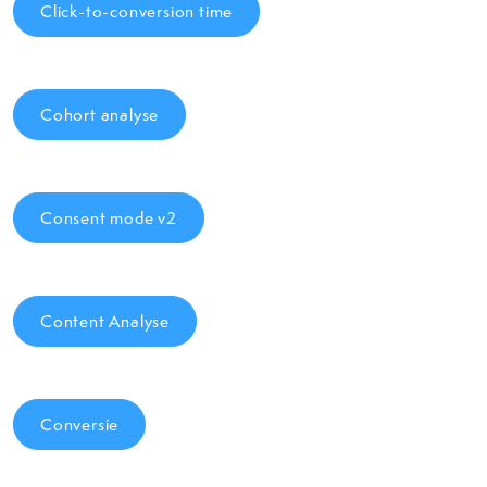
Click-to-conversion time
Cohort analyse
Consent mode v2
Content Analyse
Conversie