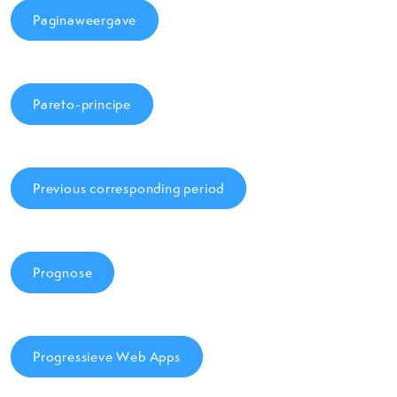
Paginaweergave
Pareto-principe
Previous corresponding period
Prognose
Progressieve Web Apps