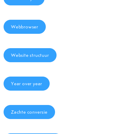
Webbrowser
Website structuur
Year over year
Zachte conversie