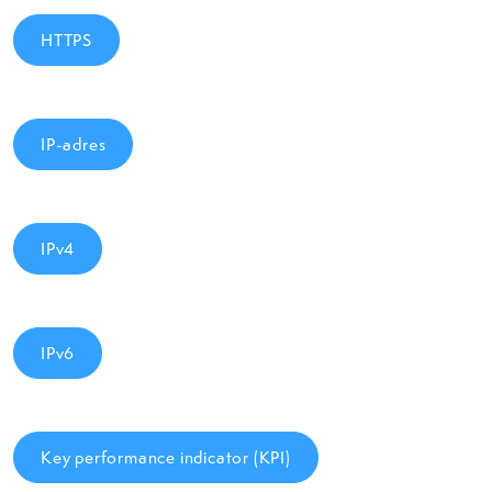
HTTPS
IP-adres
IPv4
IPv6
Key performance indicator (KPI)