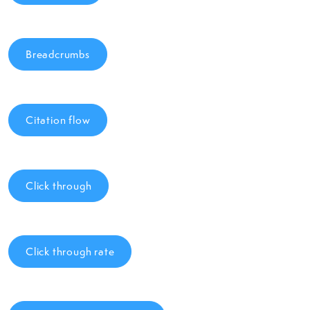
Breadcrumbs
Citation flow
Click through
Click through rate