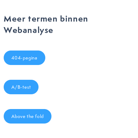
Meer termen binnen
Webanalyse
404-pagina
A/B-test
Above the fold