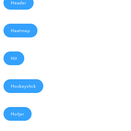
Header
Heatmap
Hit
Hockeystick
Hotjar