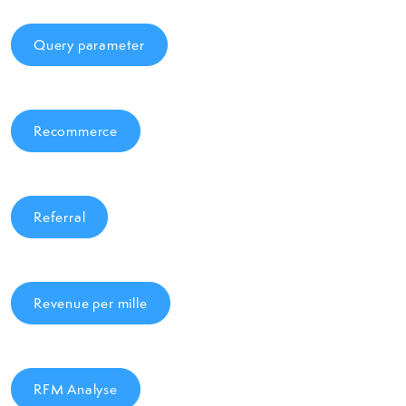
Query parameter
Recommerce
Referral
Revenue per mille
RFM Analyse