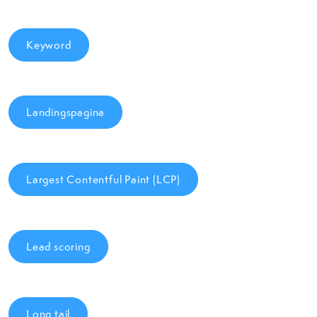
Keyword
Landingspagina
Largest Contentful Paint (LCP)
Lead scoring
Long tail