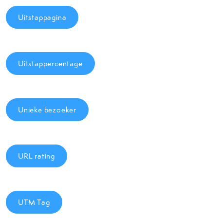
Uitstappagina
Uitstappercentage
Unieke bezoeker
URL rating
UTM Tag