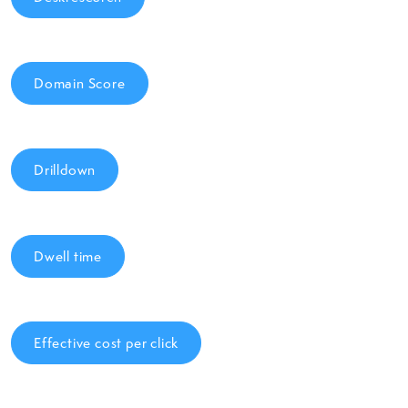
Domain Score
Drilldown
Dwell time
Effective cost per click