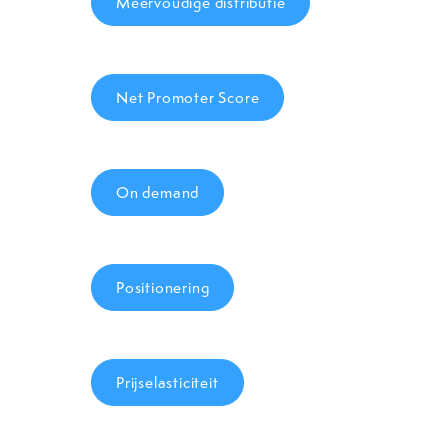
Meervoudige distributie
Net Promoter Score
On demand
Positionering
Prijselasticiteit