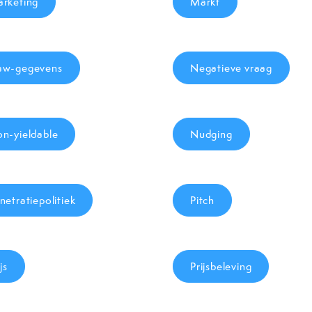
rketing
Markt
w-gegevens
Negatieve vraag
n-yieldable
Nudging
netratiepolitiek
Pitch
js
Prijsbeleving