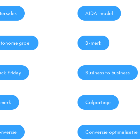
tersales
AIDA-model
tonome groei
B-merk
ack Friday
Business to business
merk
Colportage
nversie
Conversie optimalisatie