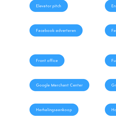
Elevator pitch
En
Facebook-adverteren
Fe
Front office
Fu
Google Merchant Center
Gr
Herhalingsaankoop
Ho