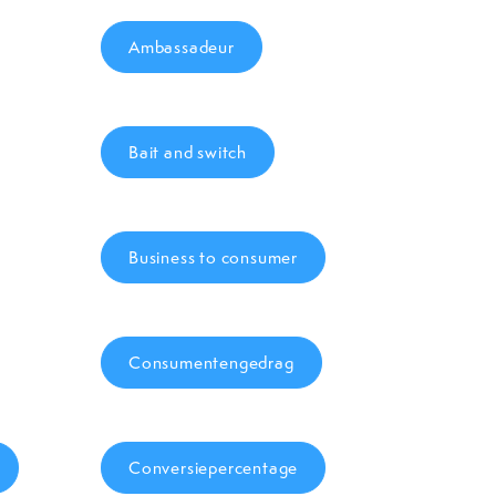
Ambassadeur
Bait and switch
Business to consumer
Consumentengedrag
Conversiepercentage