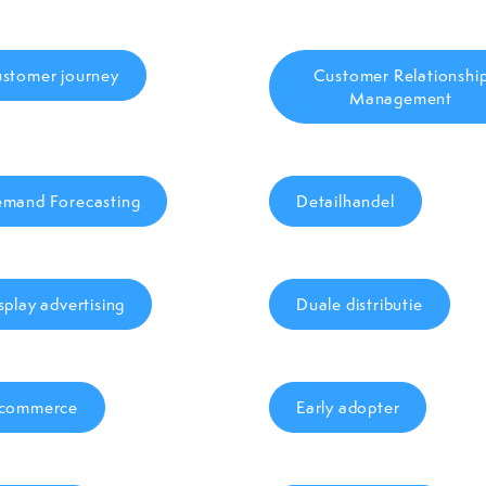
stomer journey
Customer Relationshi
Management
mand Forecasting
Detailhandel
splay advertising
Duale distributie
commerce
Early adopter