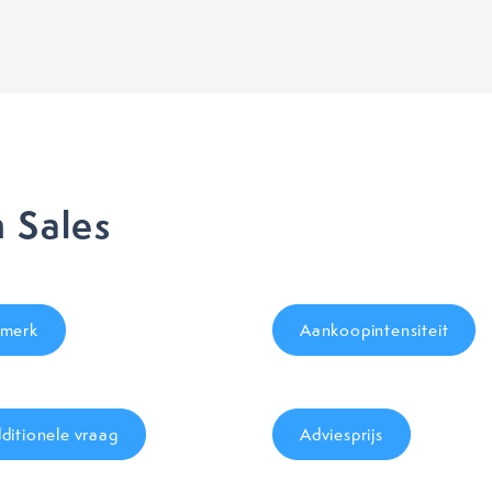
 Sales
merk
Aankoopintensiteit
ditionele vraag
Adviesprijs