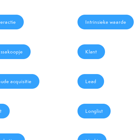
teractie
Intrinsieke waarde
ssakoopje
Klant
ude acquisitie
Lead
ft
Longlist