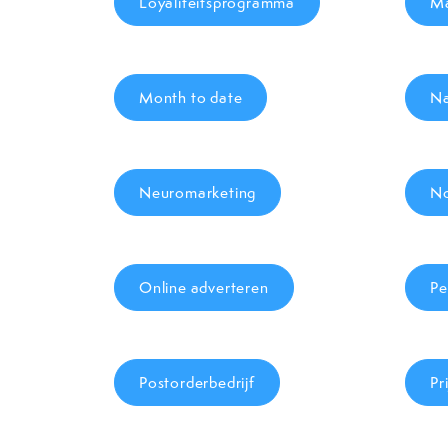
Loyaliteitsprogramma
Ma
Month to date
Na
Neuromarketing
No
Online adverteren
Pe
Postorderbedrijf
Pri