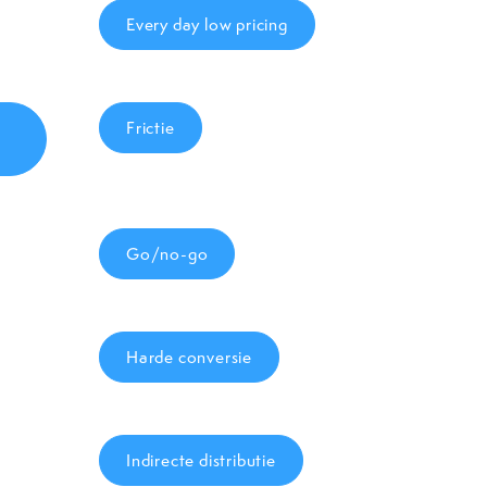
Every day low pricing
Frictie
Go/no-go
Harde conversie
Indirecte distributie