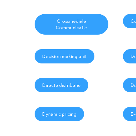
Crossmediale
Cu
Communicatie
Decision making unit
De
Directe distributie
Di
Dynamic pricing
E-