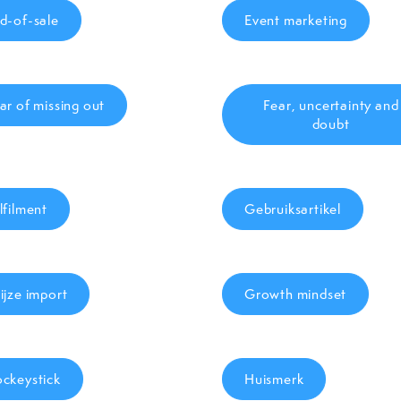
d-of-sale
Event marketing
ar of missing out
Fear, uncertainty and
doubt
lfilment
Gebruiksartikel
ijze import
Growth mindset
ckeystick
Huismerk