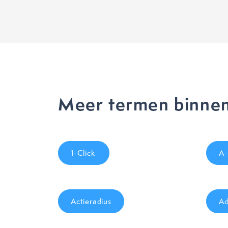
Meer termen binnen
1-Click
A-
Actieradius
Ad