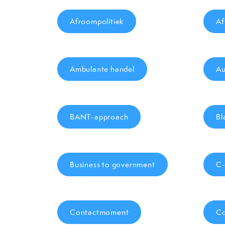
Afroompolitiek
Af
Ambulante handel
Au
BANT-approach
Bl
Business to government
C-
Contactmoment
Co