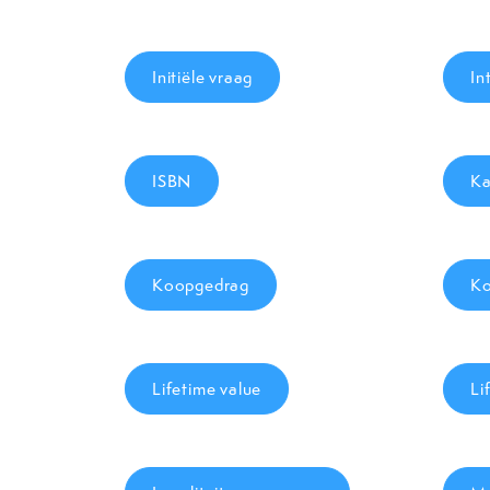
Initiële vraag
In
ISBN
Ka
Koopgedrag
Ko
Lifetime value
Li