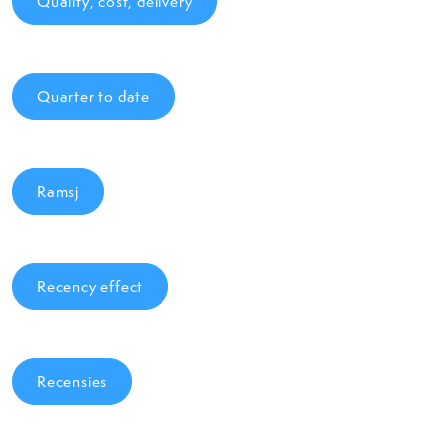
Quality, cost, delivery
Quarter to date
Ramsj
Recency effect
Recensies