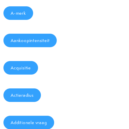
A-merk
Aankoopintensiteit
Acquisitie
Actieradius
Additionele vraag