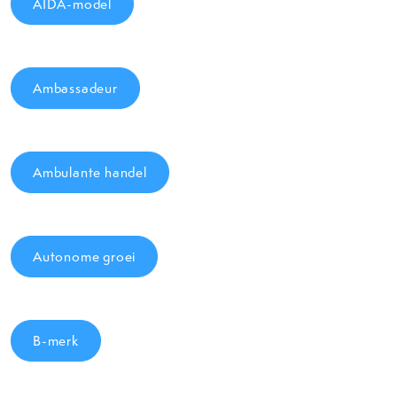
AIDA-model
Ambassadeur
Ambulante handel
Autonome groei
B-merk