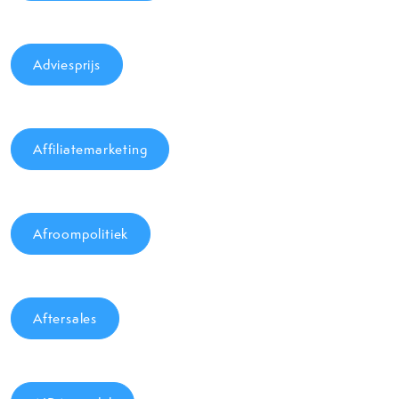
Adviesprijs
Affiliatemarketing
Afroompolitiek
Aftersales