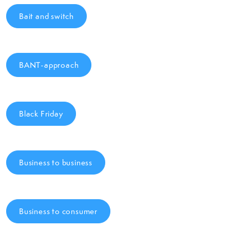
Bait and switch
BANT-approach
Black Friday
Business to business
Business to consumer