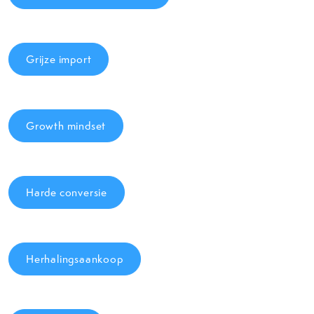
Grijze import
Growth mindset
Harde conversie
Herhalingsaankoop