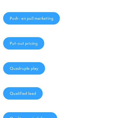
Push- en pull marketing
Put-out pricing
Quadruple play
Qualified lead