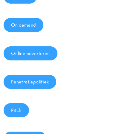
On demand
Online adverteren
Penetratiepolitiek
Pitch