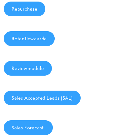
Repurchase
Retentiewaarde
Reviewmodule
Sales Accepted Leads (SAL)
Sales Forecast