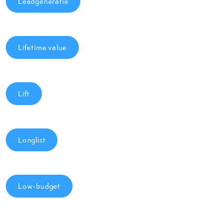
Leadgeneratie
Lifetime value
Lift
Longlist
Low-budget