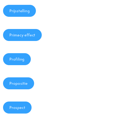
Prijsstelling
Primacy effect
Profiling
Propositie
Prospect