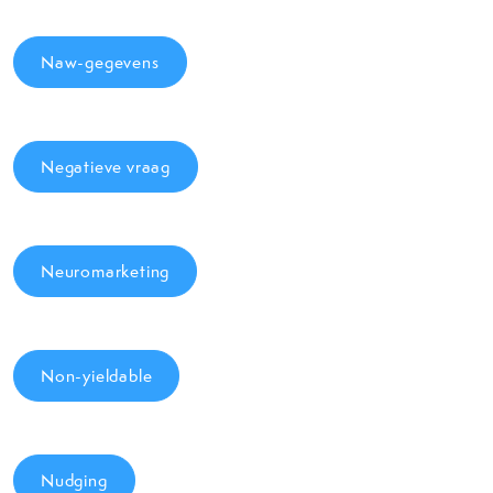
Naw-gegevens
Negatieve vraag
Neuromarketing
Non-yieldable
Nudging