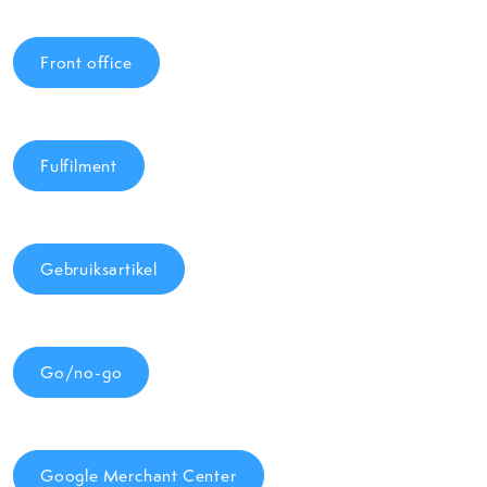
Front office
Fulfilment
Gebruiksartikel
Go/no-go
Google Merchant Center