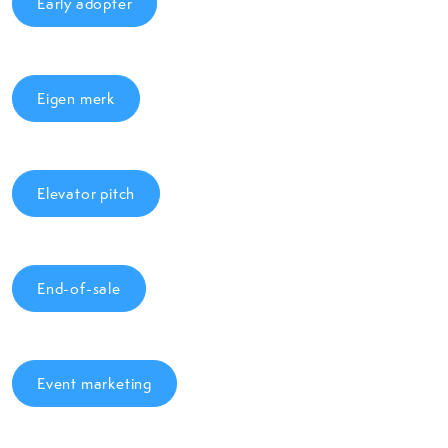
Early adopter
Eigen merk
Elevator pitch
End-of-sale
Event marketing