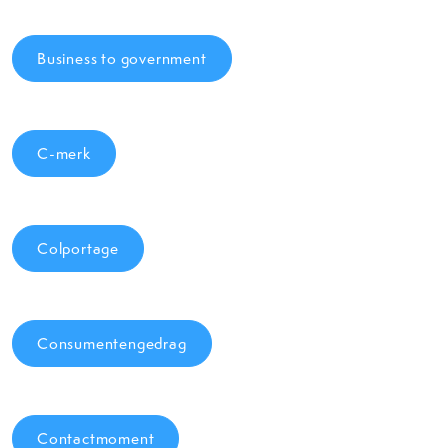
Business to government
C-merk
Colportage
Consumentengedrag
Contactmoment