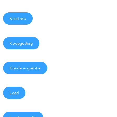
Klantreis
Koopgedrag
Koude acquisitie
Lead