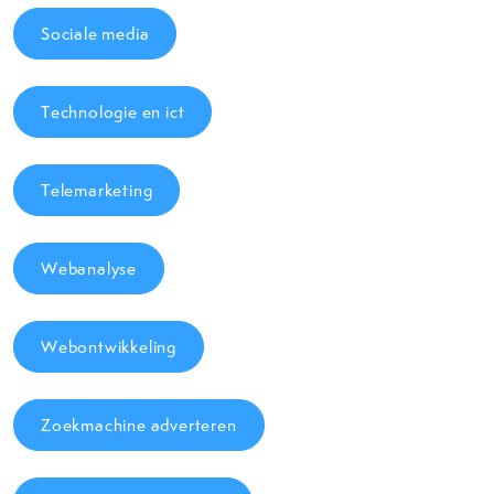
Sociale media
Technologie en ict
Telemarketing
Webanalyse
Webontwikkeling
Zoekmachine adverteren