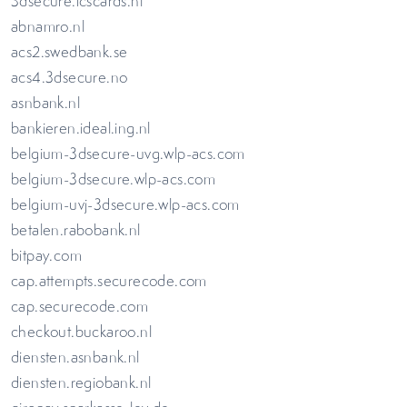
3dsecure.icscards.nl
abnamro.nl
acs2.swedbank.se
acs4.3dsecure.no
asnbank.nl
bankieren.ideal.ing.nl
belgium-3dsecure-uvg.wlp-acs.com
belgium-3dsecure.wlp-acs.com
belgium-uvj-3dsecure.wlp-acs.com
betalen.rabobank.nl
bitpay.com
cap.attempts.securecode.com
cap.securecode.com
checkout.buckaroo.nl
diensten.asnbank.nl
diensten.regiobank.nl