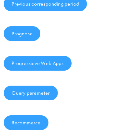
Previous corresponding period
Prognose
Progressieve Web Apps
Query parameter
Recommerce