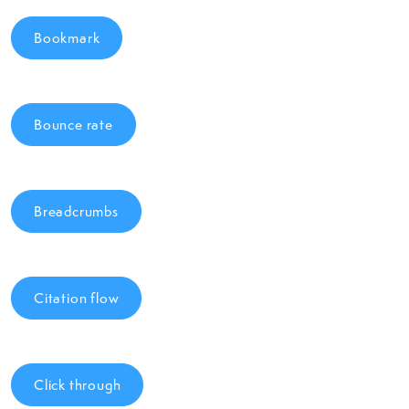
Bookmark
Bounce rate
Breadcrumbs
Citation flow
Click through