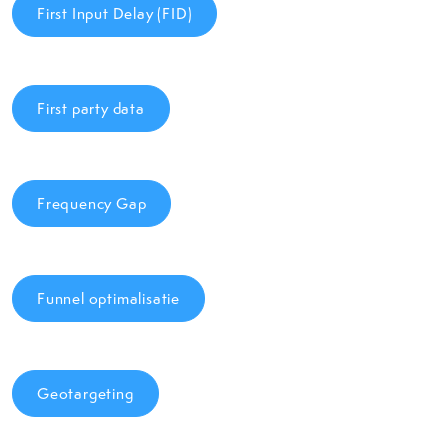
First Input Delay (FID)
First party data
Frequency Gap
Funnel optimalisatie
Geotargeting