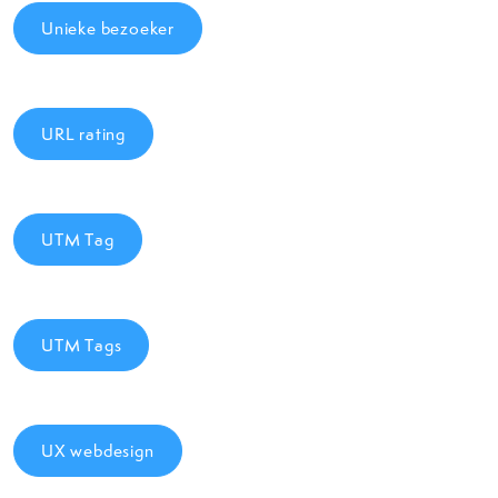
Unieke bezoeker
URL rating
UTM Tag
UTM Tags
UX webdesign