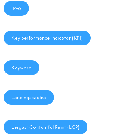
IPv6
Key performance indicator (KPI)
Keyword
Landingspagina
Largest Contentful Paint (LCP)