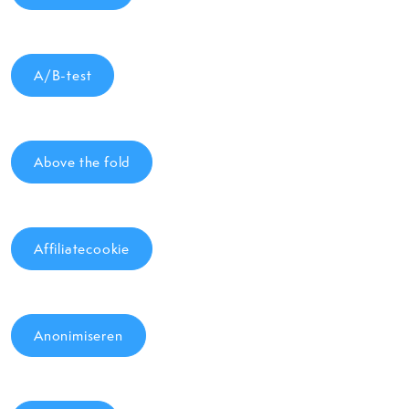
A/B-test
Above the fold
Affiliatecookie
Anonimiseren