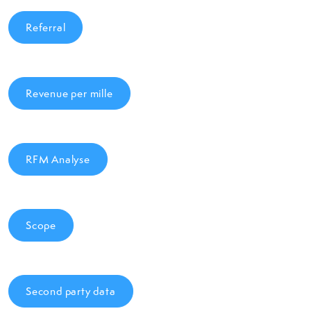
Referral
Revenue per mille
RFM Analyse
Scope
Second party data