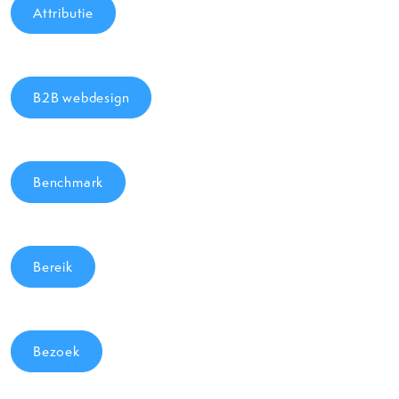
Attributie
B2B webdesign
Benchmark
Bereik
Bezoek