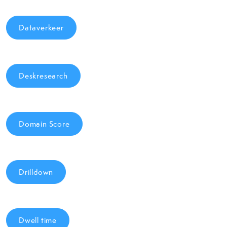
Dataverkeer
Deskresearch
Domain Score
Drilldown
Dwell time