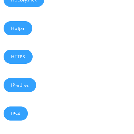
Hotjar
HTTPS
IP-adres
IPv4