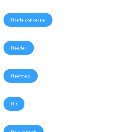
Harde conversie
Header
Heatmap
Hit
Hockeystick