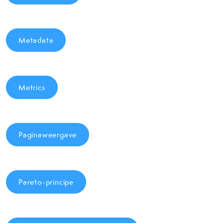
Metadata
Metrics
Paginaweergave
Pareto-principe