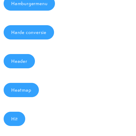
Hamburgermenu
Harde conversie
Header
Heatmap
Hit