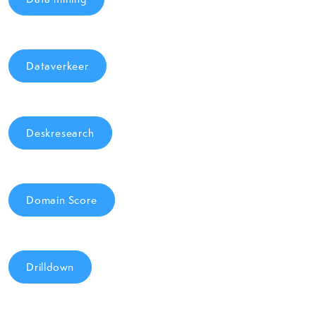
Dataverkeer
Deskresearch
Domain Score
Drilldown