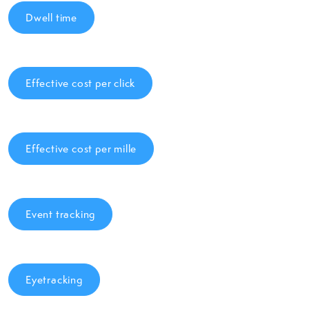
Dwell time
Effective cost per click
Effective cost per mille
Event tracking
Eyetracking