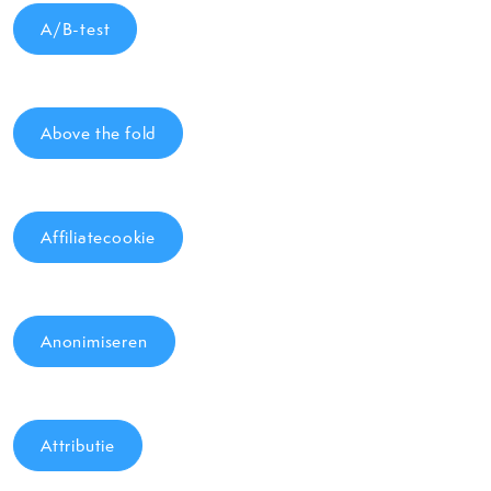
A/B-test
Above the fold
Affiliatecookie
Anonimiseren
Attributie