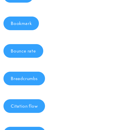
Bookmark
Bounce rate
Breadcrumbs
Citation flow