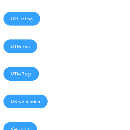
URL rating
UTM Tag
UTM Tags
UX webdesign
Viewport