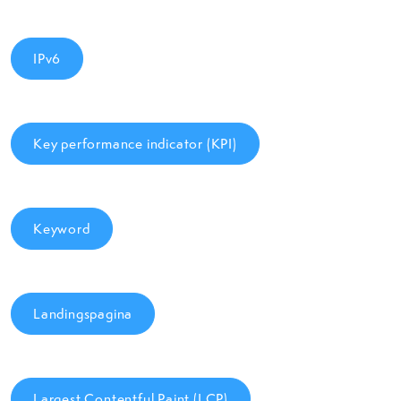
IPv6
Key performance indicator (KPI)
Keyword
Landingspagina
Largest Contentful Paint (LCP)