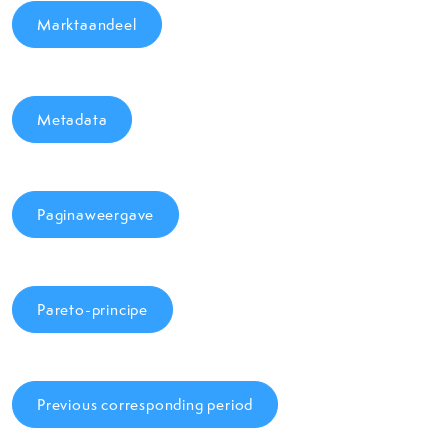
Marktaandeel
Metadata
Paginaweergave
Pareto-principe
Previous corresponding period