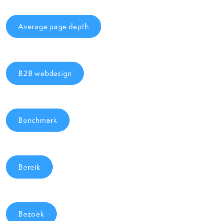
Average page depth
B2B webdesign
Benchmark
Bereik
Bezoek