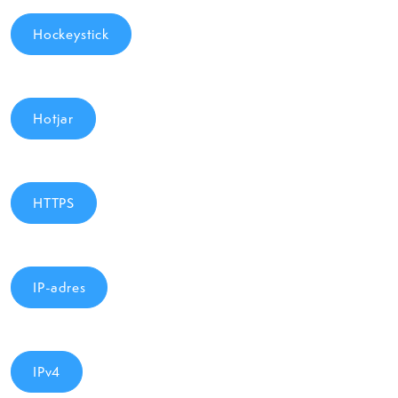
Hockeystick
Hotjar
HTTPS
IP-adres
IPv4