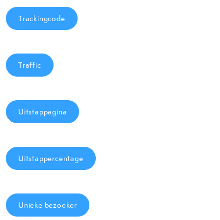
Trackingcode
Traffic
Uitstappagina
Uitstappercentage
Unieke bezoeker