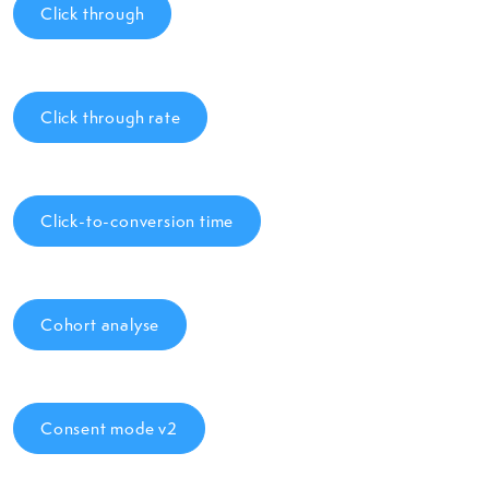
Click through
Click through rate
Click-to-conversion time
Cohort analyse
Consent mode v2