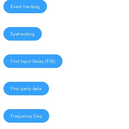
Event tracking
Eyetracking
First Input Delay (FID)
First party data
Frequency Gap