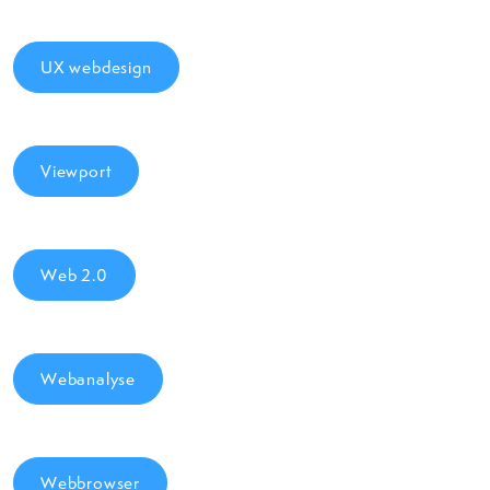
UX webdesign
Viewport
Web 2.0
Webanalyse
Webbrowser