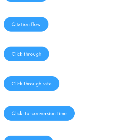
Citation flow
Click through
Click through rate
Click-to-conversion time