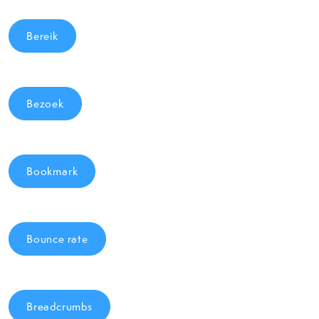
Bereik
Bezoek
Bookmark
Bounce rate
Breadcrumbs