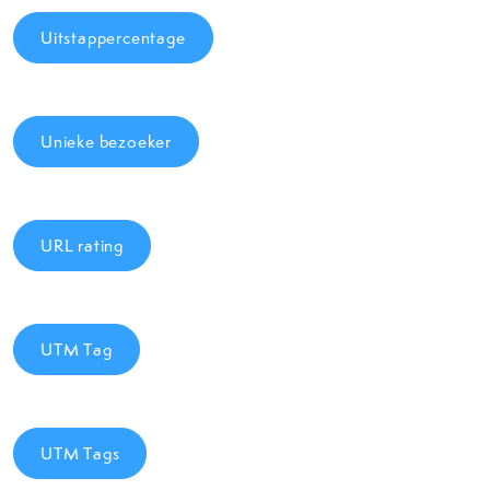
Uitstappercentage
Unieke bezoeker
URL rating
UTM Tag
UTM Tags