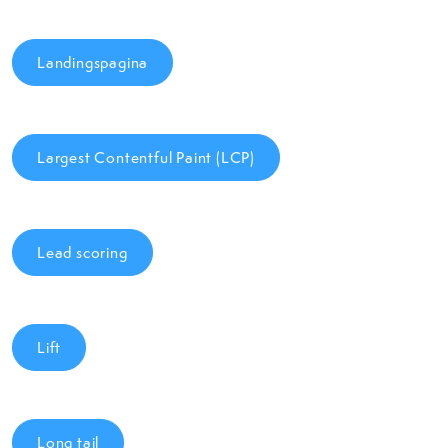
Landingspagina
Largest Contentful Paint (LCP)
Lead scoring
Lift
Long tail