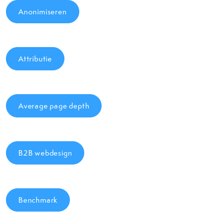
Anonimiseren
Attributie
Average page depth
B2B webdesign
Benchmark