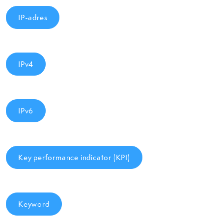
IP-adres
IPv4
IPv6
Key performance indicator (KPI)
Keyword