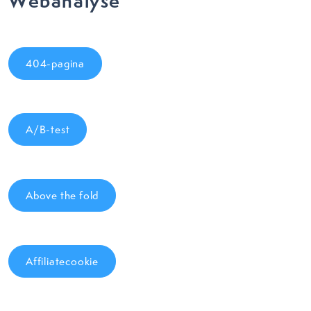
Webanalyse
404-pagina
A/B-test
Above the fold
Affiliatecookie