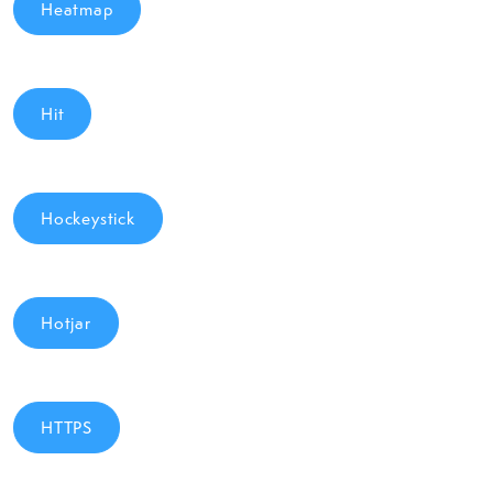
Heatmap
Hit
Hockeystick
Hotjar
HTTPS