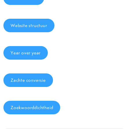
Website structuur
Year over year
Zachte conversie
Zoekwoorddichtheid