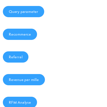
Query parameter
Recommerce
Referral
Revenue per mille
RFM Analyse