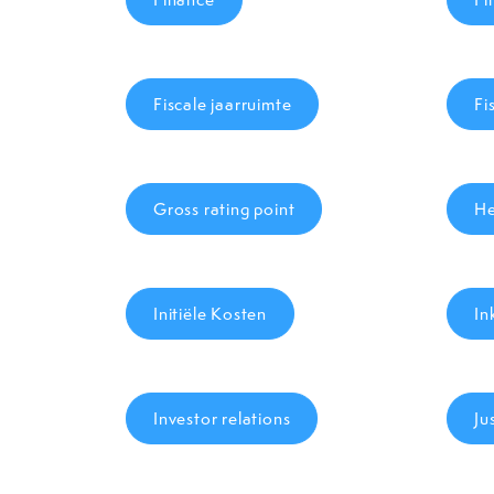
Fiscale jaarruimte
Fi
Gross rating point
He
Initiële Kosten
In
Investor relations
Ju