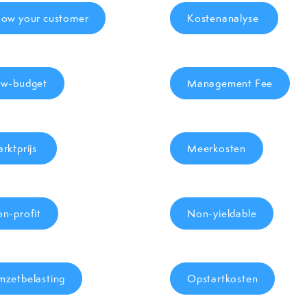
ow your customer
Kostenanalyse
w-budget
Management Fee
rktprijs
Meerkosten
n-profit
Non-yieldable
zetbelasting
Opstartkosten