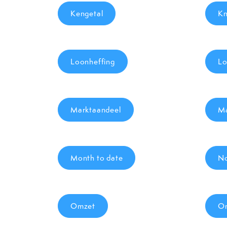
Kengetal
Kn
Loonheffing
Lo
Marktaandeel
Ma
Month to date
No
Omzet
Om