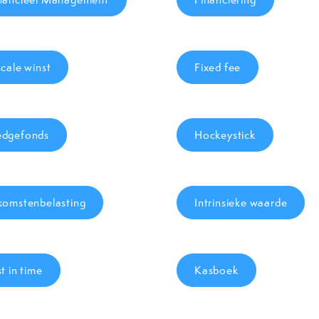
scale winst
Fixed fee
dgefonds
Hockeystick
komstenbelasting
Intrinsieke waarde
st in time
Kasboek