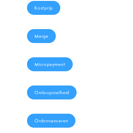
Kostprijs
Marge
Micropayment
Omloopsnelheid
Ordonnanceren