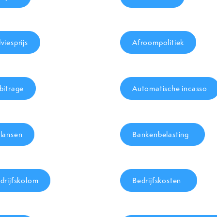
viesprijs
Afroompolitiek
bitrage
Automatische incasso
lansen
Bankenbelasting
drijfskolom
Bedrijfskosten