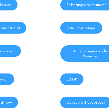
lasting
Belastingverplichtingen
staansrecht
Betalingsdrempel
eak even
Bruto Toegevoegde
Waarde
yout
CAGR
shflow
Concurrentievoordeel