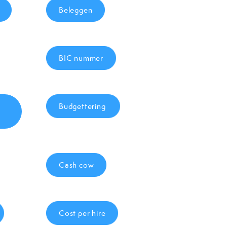
Beleggen
BIC nummer
Budgettering
Cash cow
Cost per hire