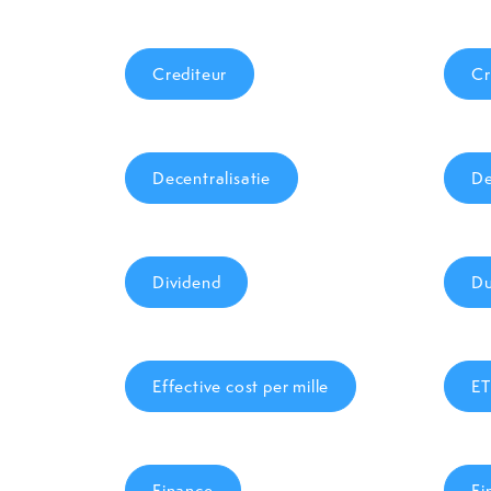
Crediteur
Cr
Decentralisatie
De
Dividend
D
Effective cost per mille
ET
Finance
Fi