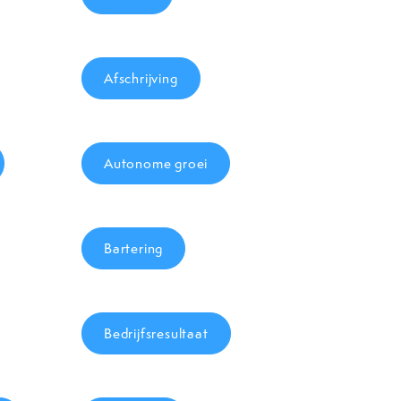
Afschrijving
Autonome groei
Bartering
Bedrijfsresultaat