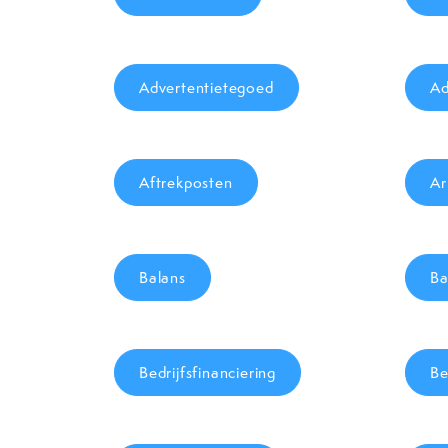
Advertentietegoed
Ad
Aftrekposten
Ar
Balans
Ba
Bedrijfsfinanciering
Be