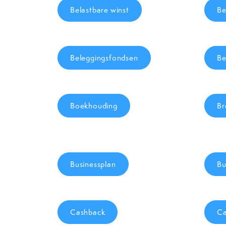
Belastbare winst
Be
Beleggingsfondsen
Be
Boekhouding
Br
Businessplan
Bu
Cashback
Ca