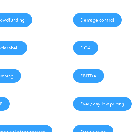
owdfunding
Damage control
clarabel
DGA
umping
EBITDA
F
Every day low pricing
nancieel Management
Financiering