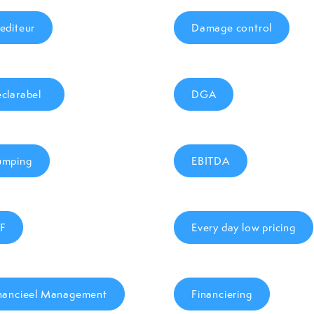
editeur
Damage control
clarabel
DGA
umping
EBITDA
F
Every day low pricing
nancieel Management
Financiering