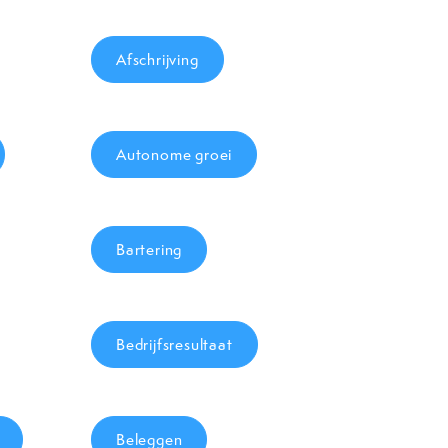
Afschrijving
Autonome groei
Bartering
Bedrijfsresultaat
Beleggen