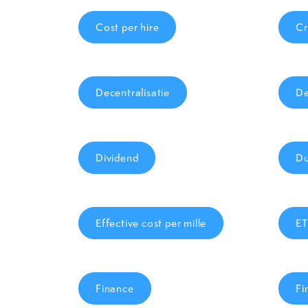
Cost per hire
Cr
Decentralisatie
De
Dividend
D
Effective cost per mille
ET
Finance
Fi