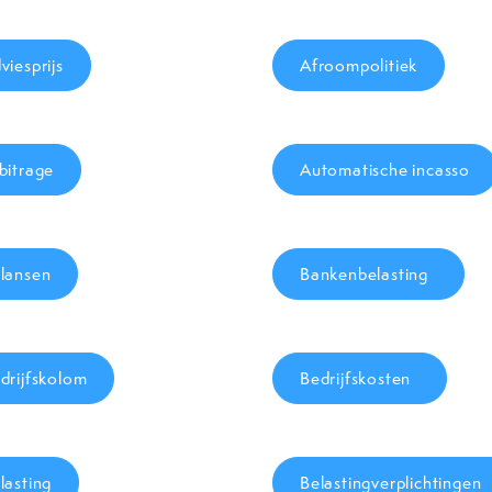
viesprijs
Afroompolitiek
bitrage
Automatische incasso
lansen
Bankenbelasting
drijfskolom
Bedrijfskosten
lasting
Belastingverplichtingen