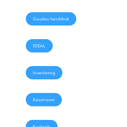
Gouden handdruk
IDEAL
Investering
Kasstroom
Kostprijs