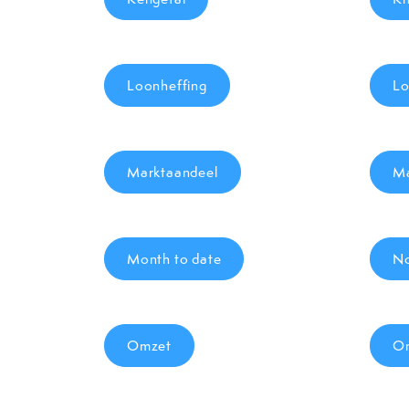
Loonheffing
Lo
Marktaandeel
Ma
Month to date
No
Omzet
Om