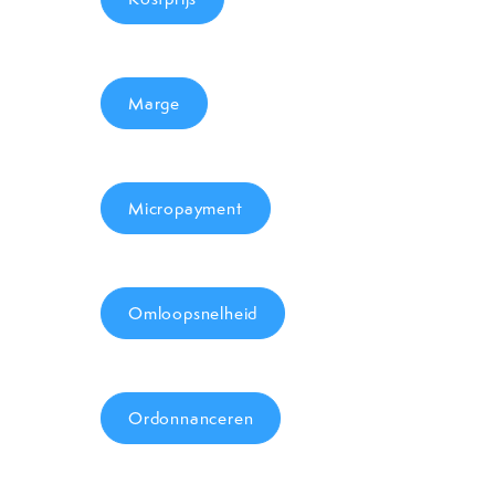
Marge
Micropayment
Omloopsnelheid
Ordonnanceren