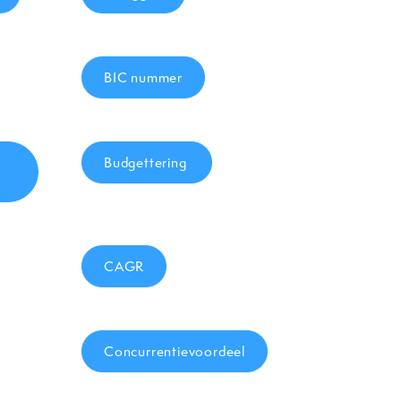
BIC nummer
Budgettering
CAGR
Concurrentievoordeel