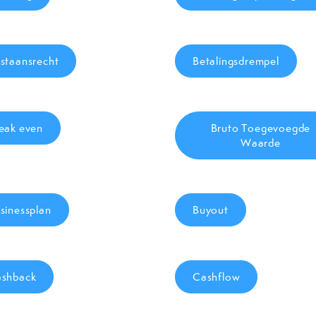
staansrecht
Betalingsdrempel
eak even
Bruto Toegevoegde
Waarde
sinessplan
Buyout
shback
Cashflow