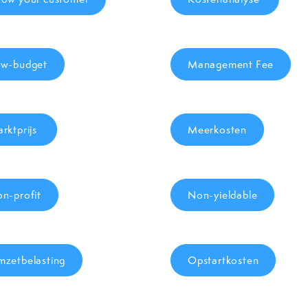
w-budget
Management Fee
rktprijs
Meerkosten
n-profit
Non-yieldable
zetbelasting
Opstartkosten