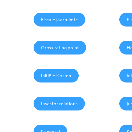
Fiscale jaarruimte
Fi
Gross rating point
He
Initiële Kosten
In
Investor relations
Ju
Kengetal
Kn