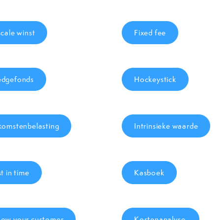
scale winst
Fixed fee
dgefonds
Hockeystick
komstenbelasting
Intrinsieke waarde
st in time
Kasboek
ow your customer
Kostenanalyse