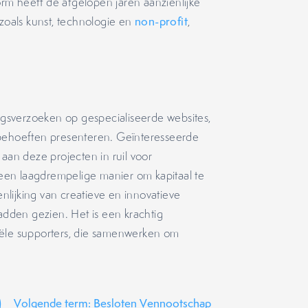
rm heeft de afgelopen jaren aanzienlijke
 zoals kunst, technologie en
non-profit
,
ingsverzoeken op gespecialiseerde websites,
 behoeften presenteren. Geïnteresseerde
 aan deze projecten in ruil voor
een laagdrempelige manier om kapitaal te
lijking van creatieve en innovatieve
hadden gezien. Het is een krachtig
iële supporters, die samenwerken om
)
Volgende term: Besloten Vennootschap