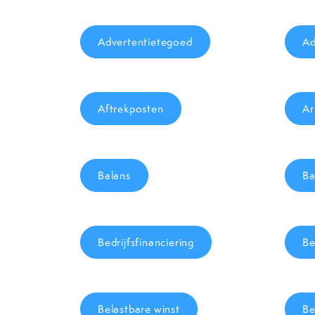
Advertentietegoed
Ad
Aftrekposten
Ar
Balans
Ba
Bedrijfsfinanciering
Be
Belastbare winst
Be