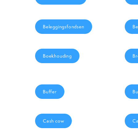
Beleggingsfondsen
Be
Boekhouding
Br
Buffer
Bu
Cash cow
Ca