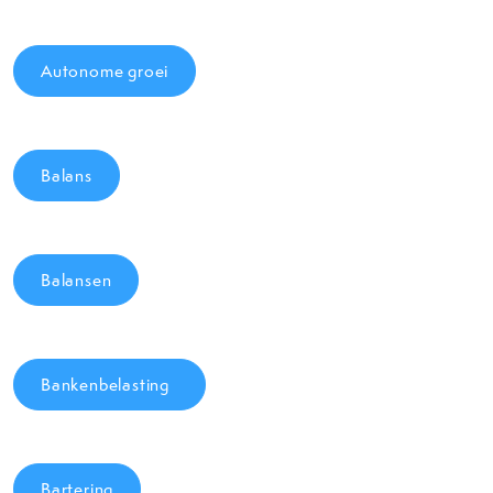
Autonome groei
Balans
Balansen
Bankenbelasting
Bartering