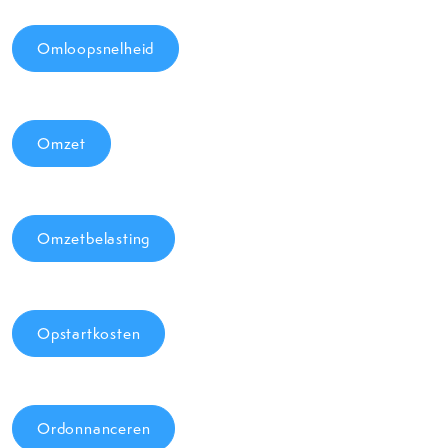
Omloopsnelheid
Omzet
Omzetbelasting
Opstartkosten
Ordonnanceren