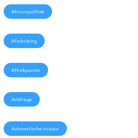
Afroompolitiek
Afschrijving
Aftrekposten
Arbitrage
Automatische incasso