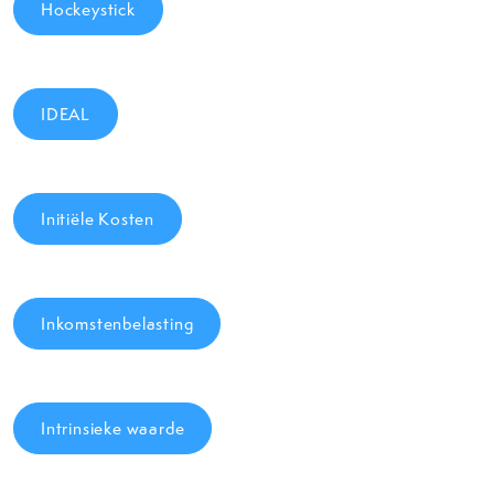
Hockeystick
IDEAL
Initiële Kosten
Inkomstenbelasting
Intrinsieke waarde