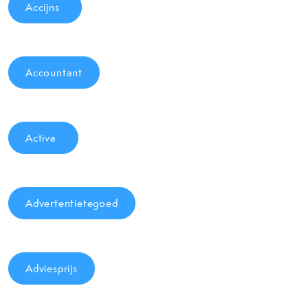
Accijns
Accountant
Activa
Advertentietegoed
Adviesprijs