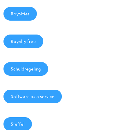
Royalties
Royalty free
Schuldregeling
Software as a service
Staffel