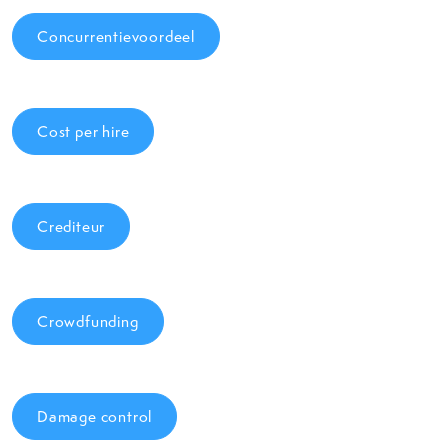
Concurrentievoordeel
Cost per hire
Crediteur
Crowdfunding
Damage control