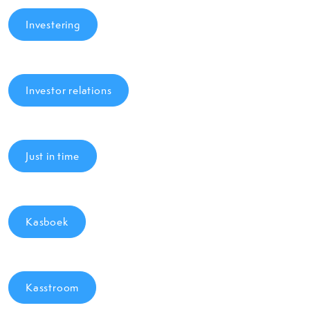
Investering
Investor relations
Just in time
Kasboek
Kasstroom