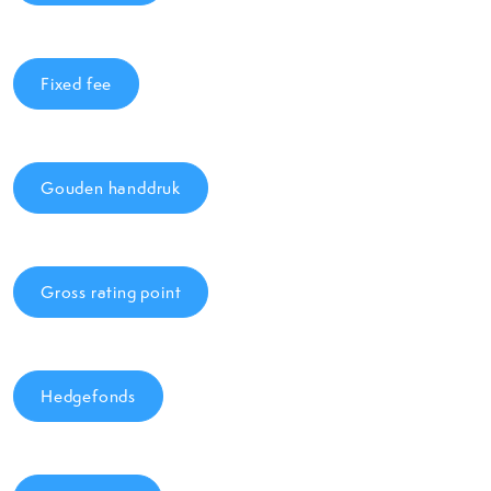
Fixed fee
Gouden handdruk
Gross rating point
Hedgefonds