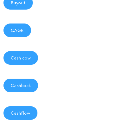
Buyout
CAGR
Cash cow
Cashback
Cashflow