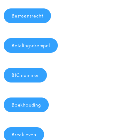
Bestaansrecht
Betalingsdrempel
BIC nummer
Boekhouding
Break even