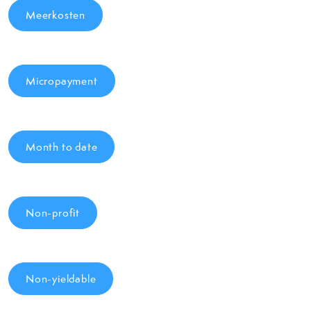
Meerkosten
Micropayment
Month to date
Non-profit
Non-yieldable