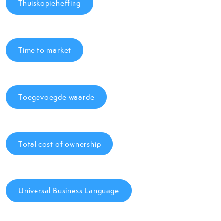
Thuiskopieheffing
Time to market
Toegevoegde waarde
Total cost of ownership
Universal Business Language