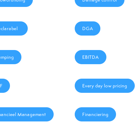
clarabel
DGA
umping
EBITDA
F
Every day low pricing
nancieel Management
Financiering