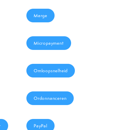
Marge
Micropayment
Omloopsnelheid
Ordonnanceren
r
PayPal