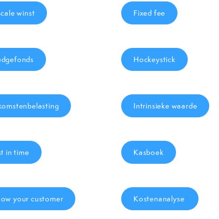
scale winst
Fixed fee
dgefonds
Hockeystick
komstenbelasting
Intrinsieke waarde
st in time
Kasboek
ow your customer
Kostenanalyse