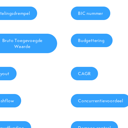
talingsdrempel
BIC nummer
Bruto Toegevoegde
Budgettering
Waarde
yout
CAGR
shflow
Concurrentievoordeel
owdfunding
Damage control