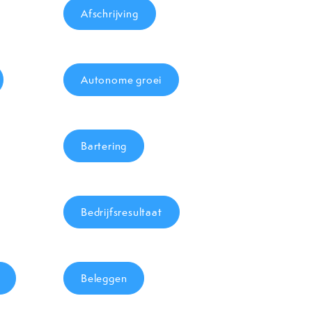
Afschrijving
Autonome groei
Bartering
Bedrijfsresultaat
Beleggen