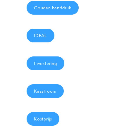
Gouden handdruk
IDEAL
Investering
Kasstroom
Kostprijs