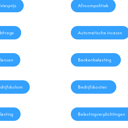
viesprijs
Afroompolitiek
bitrage
Automatische incasso
lansen
Bankenbelasting
drijfskolom
Bedrijfskosten
lasting
Belastingverplichtingen