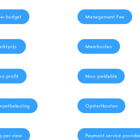
w-budget
Management Fee
rktprijs
Meerkosten
n-profit
Non-yieldable
zetbelasting
Opstartkosten
y per view
Payment service provide