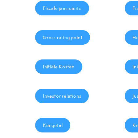
Fiscale jaarruimte
Fi
Gross rating point
He
Initiële Kosten
In
Investor relations
Ju
Kengetal
Kn