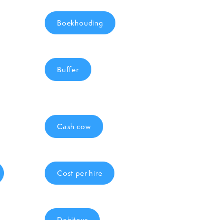
Boekhouding
Buffer
Cash cow
Cost per hire
Debiteur