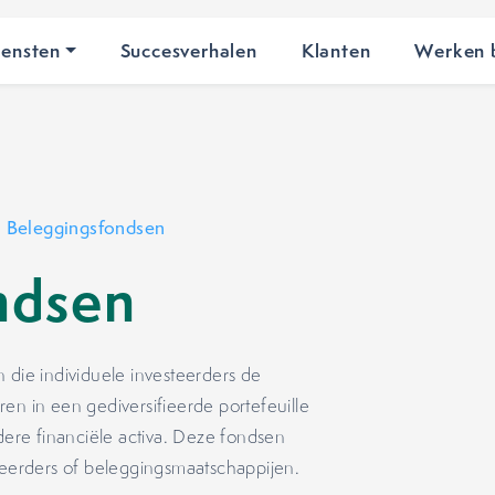
iensten
Succesverhalen
Klanten
Werken b
•
Beleggingsfondsen
ndsen
 die individuele investeerders de
en in een gediversifieerde portefeuille
ndere financiële activa. Deze fondsen
erders of beleggingsmaatschappijen.