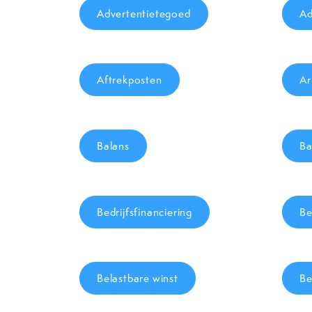
Advertentietegoed
Ad
Aftrekposten
Ar
Balans
Ba
Bedrijfsfinanciering
Be
Belastbare winst
Be