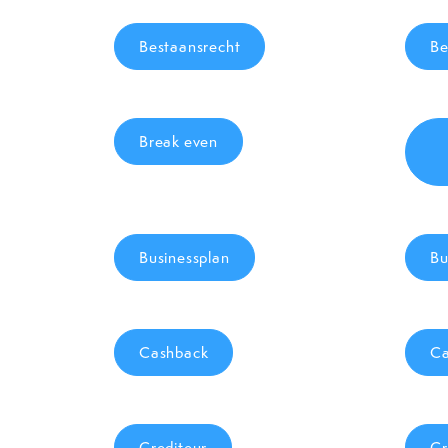
Bestaansrecht
Be
Break even
Businessplan
Bu
Cashback
Ca
Crediteur
Cr