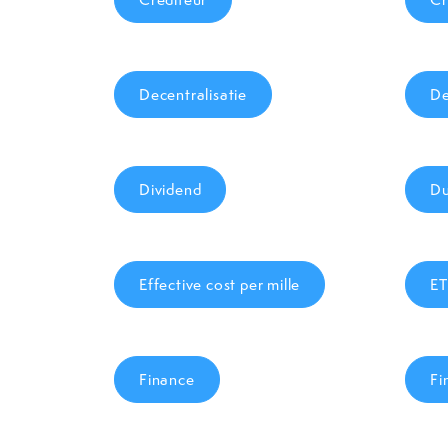
Decentralisatie
De
Dividend
D
Effective cost per mille
ET
Finance
Fi