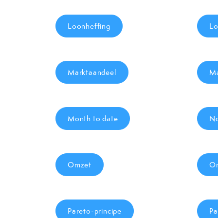
Loonheffing
Lo
Marktaandeel
Ma
Month to date
No
Omzet
Om
Pareto-principe
Pa