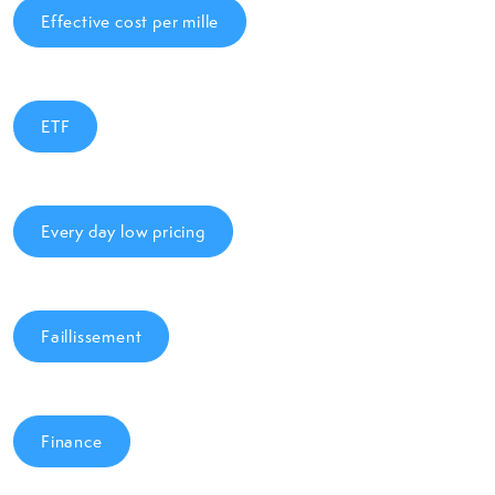
Effective cost per mille
ETF
Every day low pricing
Faillissement
Finance