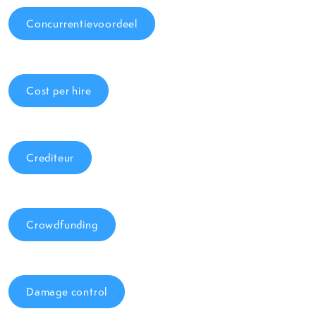
Concurrentievoordeel
Cost per hire
Crediteur
Crowdfunding
Damage control