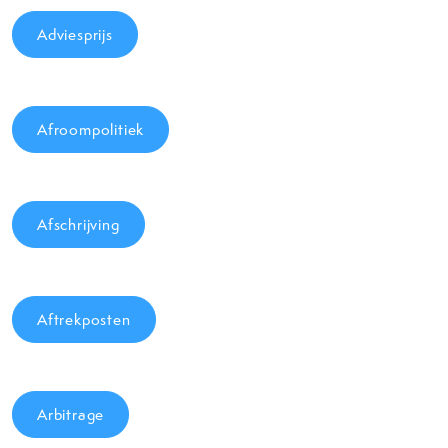
Adviesprijs
Afroompolitiek
Afschrijving
Aftrekposten
Arbitrage