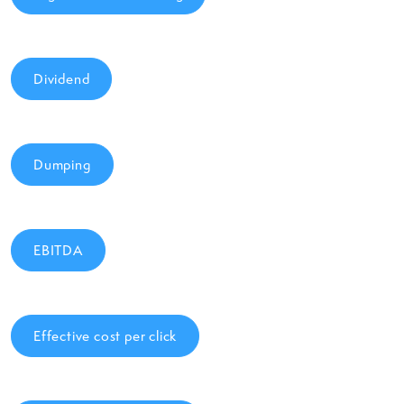
Dividend
Dumping
EBITDA
Effective cost per click