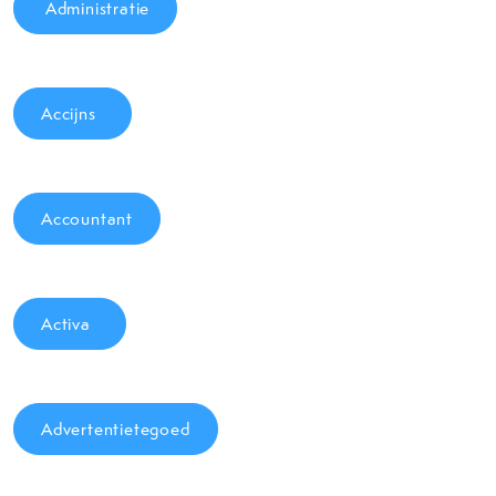
Administratie
Accijns
Accountant
Activa
Advertentietegoed