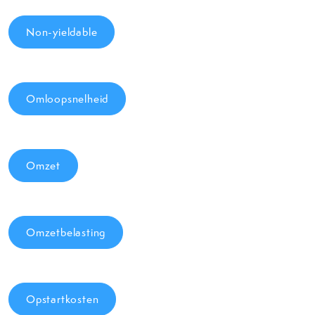
Non-yieldable
Omloopsnelheid
Omzet
Omzetbelasting
Opstartkosten