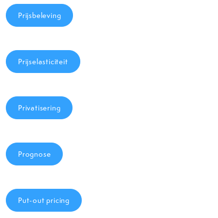
Prijsbeleving
Prijselasticiteit
Privatisering
Prognose
Put-out pricing