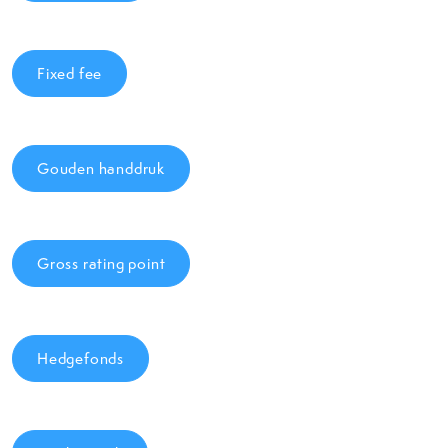
Fixed fee
Gouden handdruk
Gross rating point
Hedgefonds