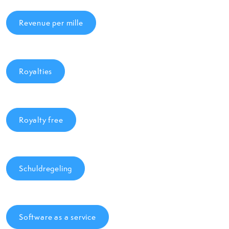
Revenue per mille
Royalties
Royalty free
Schuldregeling
Software as a service