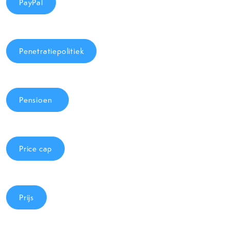
PayPal
Penetratiepolitiek
Pensioen
Price cap
Prijs