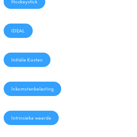
Hockeystick
IDEAL
Initiële Kosten
Inkomstenbelasting
Intrinsieke waarde