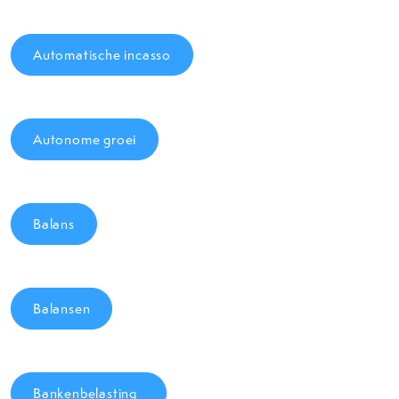
Automatische incasso
Autonome groei
Balans
Balansen
Bankenbelasting