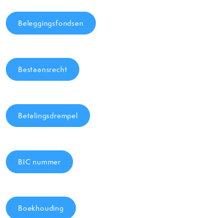
Beleggingsfondsen
Bestaansrecht
Betalingsdrempel
BIC nummer
Boekhouding