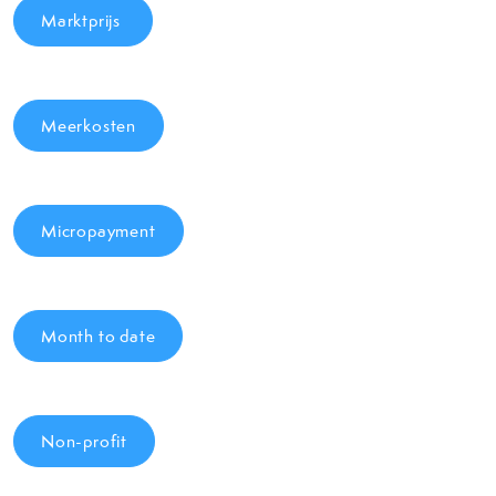
Marktprijs
Meerkosten
Micropayment
Month to date
Non-profit