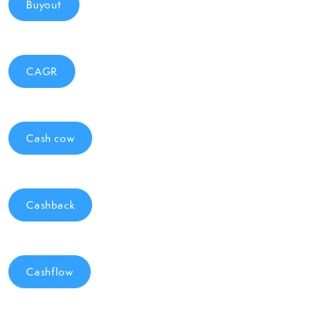
Buyout
CAGR
Cash cow
Cashback
Cashflow