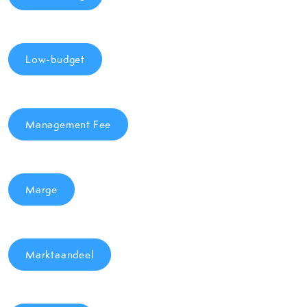
Low-budget
Management Fee
Marge
Marktaandeel