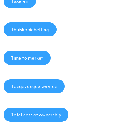
Taxeren
Thuiskopieheffing
Time to market
Toegevoegde waarde
Total cost of ownership