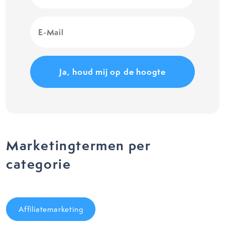
E-
Mail
(Vereist)
Marketingtermen per
categorie
Affiliatemarketing