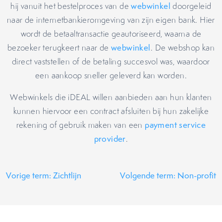
hij vanuit het bestelproces van de
webwinkel
doorgeleid
naar de internetbankieromgeving van zijn eigen bank. Hier
wordt de betaaltransactie geautoriseerd, waarna de
bezoeker terugkeert naar de
webwinkel
. De webshop kan
direct vaststellen of de betaling succesvol was, waardoor
een aankoop sneller geleverd kan worden.
Webwinkels die iDEAL willen aanbieden aan hun klanten
kunnen hiervoor een contract afsluiten bij hun zakelijke
rekening of gebruik maken van een
payment service
provider
.
Vorige term: Zichtlijn
Volgende term: Non-profit