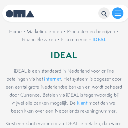
Home
•
Marketingtermen
•
Producten en bedrijven
•
Financiële zaken
•
E-commerce
•
IDEAL
IDEAL
iDEAL is een standaard in Nederland voor online
betalingen via het
internet
. Het systeem is opgezet door
een aantal grote Nederlandse banken en wordt beheerd
door Currence. Betalen via iDEAL is tegenwoordig bij
vrijwel alle banken mogelijk. De
klant
moet dan wel
beschikken over een Nederlands rekeningnummer.
Kiest een klant ervoor om via iDEAL te betalen, dan wordt